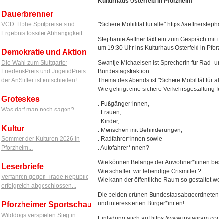
Kulturhaus Osterfeld in Pforzheim
Dauerbrenner
VCD: Hohe Spritpreise sind
"Sichere Mobilität für alle" https://aeffnerstep
Ergebnis fossiler Abhängigkeit...
Stephanie Aeffner lädt ein zum Gespräch mit 
um 19:30 Uhr ins Kulturhaus Osterfeld in Pfor
Demokratie und Aktion
Die Wahl zum Stuttgarter
Swantje Michaelsen ist Sprecherin für Rad- u
FriedensPreis und JugendPreis
Bundestagsfraktion.
der AnStifter ist entschieden!...
Thema des Abends ist "Sichere Mobilität für al
Wie gelingt eine sichere Verkehrsgestaltung f
Groteskes
. Fußgänger*innen,
Was darf man noch sagen?...
. Frauen,
. Kinder,
Kultur
. Menschen mit Behinderungen,
Sommer der Kulturen 2026 in
. Radfahrer*innen sowie
Pforzheim...
. Autofahrer*innen?
Wie können Belange der Anwohner*innen bes
Leserbriefe
Wie schaffen wir lebendige Ortsmitten?
Verfahren gegen Trade Republic
Wie kann der öffentliche Raum so gestaltet 
erfolgreich abgeschlossen...
Die beiden grünen Bundestagsabgeordneten f
und interessierten Bürger*innen!
Pforzheimer Sportschau
Wilddogs verspielen Sieg in
Einladung auch auf https://www.instagram.co