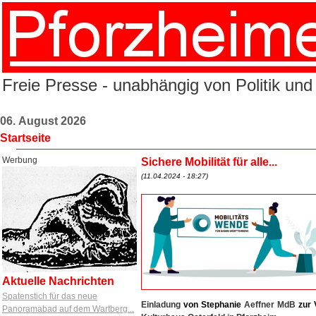
Freie Presse - unabhängig von Politik und
06. August 2026
Startseite
Werbung
Sichere Mobilität für alle...
(11.04.2024 - 18:27)
Aktuelle Nachrichten
Spatenstich für das neue
Einladung
von
Stephanie
Aeffner MdB
zur
Panoramabad auf dem Wartberg...