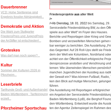
Dauerbrenner
VCD: Hohe Spritpreise sind
Friedensprojekte
aus
aller Welt
Ergebnis fossiler Abhängigkeit...
/>
/>Ab Dienstag, 18. 01.
2022
bis Samstag, 29.
Demokratie und Aktion
Servicestelle Friedensbildung BW, zu den Öf
Die Wahl zum Stuttgarter
spiele aus aller Welt" im Foyer des Hauses.
FriedensPreis und JugendPreis
Berichte und Reportagen über Krieg und Gew
der AnStifter ist entschieden!...
Bomben und verzweifelten Menschen gehen um d
bar weniger zu berichten. Die Ausstellung „Fri
Groteskes
das Gegenteil: Auf 28 Roll-Ups stellt sie F
dern der Welt wie Kolumbien, Nordirland oder 
Was darf man noch sagen?...
achtet von der Öffentlichkeit erfolgreiche Proj
densprozesse anstoßen und Versöhnung und W
Kultur
lernen: Wie überwinden Menschen persönlic
Sommer der Kulturen 2026 in
manchen Jugendlichen der Ausstieg aus radi
Pforzheim...
der Gewalt ein? Was können Fußball, Radio, 
ken den Blick auf mutige Menschen, gelunge
Leserbriefe
führen.
Tarifrunde Groß- und Außenhandel
Die Ausstellung mit Reportagen erfolgreicher 
Baden-Württemberg : Tarifeinigung
ein Angebot der Servicestelle Friedensbildung
erzielt...
Baden-Württemberg (LpB), die Berghof Founda
den-Württemberg. Entwickelt wurde die Ausste
Pforzheimer Sportschau
ten der Agentur Zeitenspiegel im Rahmen des