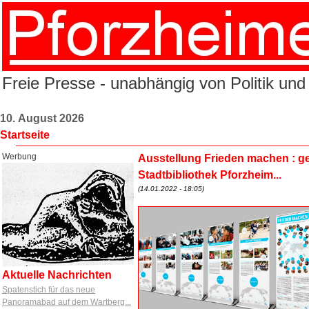
Freie Presse - unabhängig von Politik und
10. August 2026
Startseite
Werbung
Ausstellung Frieden machen : gel
Stadtbibliothek Pforzheim...
(14.01.2022 - 18:05)
Aktuelle Nachrichten
Spatenstich für das neue
Panoramabad auf dem Wartberg...