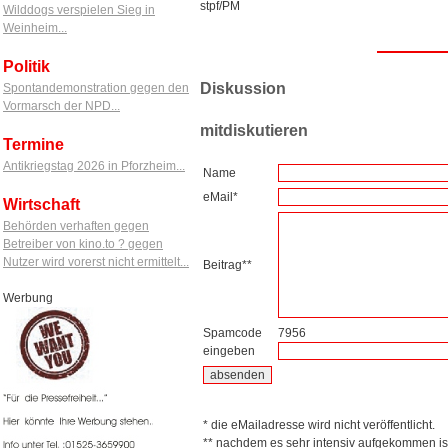
stpf/PM
Wilddogs verspielen Sieg in
Weinheim...
Politik
Diskussion
Spontandemonstration gegen den
Vormarsch der NPD...
mitdiskutieren
Termine
Antikriegstag 2026 in Pforzheim...
Name
eMail*
Wirtschaft
Behörden verhaften gegen
Betreiber von kino.to ? gegen
Nutzer wird vorerst nicht ermittelt...
Beitrag**
Werbung
Spamcode
7956
eingeben
* die eMailadresse wird nicht veröffentlicht.
** nachdem es sehr intensiv aufgekommen is