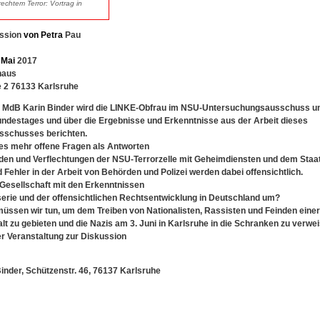
echtem Terror: Vortrag in
ssion
von
Petra
Pau
Mai
2017
haus
 2 76133 Karlsruhe
n MdB Karin Binder wird die LINKE-Obfrau im NSU-Untersuchungsausschuss un
ndestages und über die Ergebnisse und Erkenntnisse aus der Arbeit dieses
schusses berichten.
 es mehr offene Fragen als Antworten
den und Verflechtungen der NSU-Terrorzelle mit Geheimdiensten und dem Staa
Fehler in der Arbeit von Behörden und Polizei werden dabei offensichtlich.
 Gesellschaft mit den Erkenntnissen
serie und der offensichtlichen Rechtsentwicklung in Deutschland um?
ssen wir tun, um dem Treiben von Nationalisten, Rassisten und Feinden einer 
alt zu gebieten und die Nazis am 3. Juni in Karlsruhe in die Schranken zu verw
r Veranstaltung zur Diskussion
inder, Schützenstr. 46, 76137 Karlsruhe