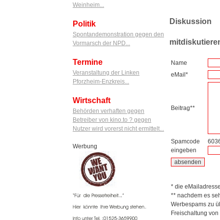
Weinheim...
Diskussion
Politik
Spontandemonstration gegen den
mitdiskutiere
Vormarsch der NPD...
Termine
Name
Veranstaltung der Linken
eMail*
Pforzheim-Enzkreis...
Wirtschaft
Beitrag**
Behörden verhaften gegen
Betreiber von kino.to ? gegen
Nutzer wird vorerst nicht ermittelt...
Spamcode
603
Werbung
eingeben
* die eMailadresse 
** nachdem es seh
Werbespams zu übe
Freischaltung von