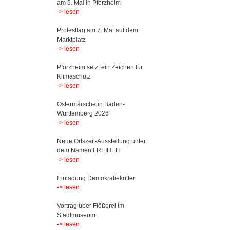
am 9. Mai in Pforzheim
-> lesen
Protesttag am 7. Mai auf dem
Marktplatz
-> lesen
Pforzheim setzt ein Zeichen für
Klimaschutz
-> lesen
Ostermärsche in Baden-
Württemberg 2026
-> lesen
Neue Ortszeit-Ausstellung unter
dem Namen FREIHEIT
-> lesen
Einladung Demokratiekoffer
-> lesen
Vortrag über Flößerei im
Stadtmuseum
-> lesen