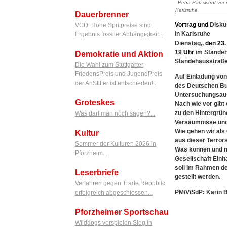
Petra Pau warnt vor r
Karlsruhe
Dauerbrenner
Vortrag
und
Disku
VCD: Hohe Spritpreise sind
in Karlsruhe
Ergebnis fossiler Abhängigkeit...
Dienstag,,
den
23.
19
Uhr
im Stände
Demokratie und Aktion
Ständehausstraße
Die Wahl zum Stuttgarter
FriedensPreis und JugendPreis
Auf Einladung vo
der AnStifter ist entschieden!...
des Deutschen Bu
Untersuchungsaus
Groteskes
Nach wie vor gibt
zu den Hintergrün
Was darf man noch sagen?...
Versäumnisse und 
Wie gehen wir als
Kultur
aus dieser Terror
Sommer der Kulturen 2026 in
Was können und mü
Pforzheim...
Gesellschaft Einh
soll im Rahmen de
Leserbriefe
gestellt werden.
Verfahren gegen Trade Republic
PM/ViSdP: Karin B
erfolgreich abgeschlossen...
Pforzheimer Sportschau
Wilddogs verspielen Sieg in