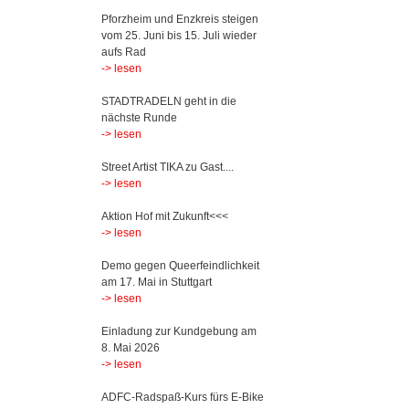
Pforzheim und Enzkreis steigen
vom 25. Juni bis 15. Juli wieder
aufs Rad
-> lesen
STADTRADELN geht in die
nächste Runde
-> lesen
Street Artist TIKA zu Gast....
-> lesen
Aktion Hof mit Zukunft<<<
-> lesen
Demo gegen Queerfeindlichkeit
am 17. Mai in Stuttgart
-> lesen
Einladung zur Kundgebung am
8. Mai 2026
-> lesen
ADFC-Radspaß-Kurs fürs E-Bike