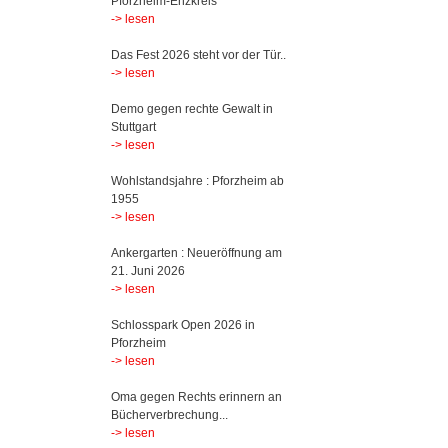
Pforzheim-Enzkreis
-> lesen
Das Fest 2026 steht vor der Tür..
-> lesen
Demo gegen rechte Gewalt in
Stuttgart
-> lesen
Wohlstandsjahre : Pforzheim ab
1955
-> lesen
Ankergarten : Neueröffnung am
21. Juni 2026
-> lesen
Schlosspark Open 2026 in
Pforzheim
-> lesen
Oma gegen Rechts erinnern an
Bücherverbrechung...
-> lesen