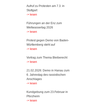
Aufruf zu Protesten am 7.3. in
Stuttgart
-> lesen
Führungen an der Enz zum
Weltwassertag 2026
-> lesen
Protest gegen Demo von Baden-
Württemberg steht auf
-> lesen
Vortrag zum Thema Bleiberecht
-> lesen
21.02.2026: Demo in Hanau zum
6. Jahrestag des rassistischen
Anschlages
-> lesen
Kundgebung zum 23.Februar in
Pforzheim
-> lesen