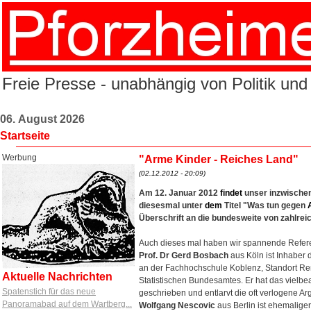
Freie Presse - unabhängig von Politik und
06. August 2026
Startseite
Werbung
"Arme Kinder - Reiches Land"
(02.12.2012 - 20:09)
Am 12. Januar 2012
findet
unser inzwische
diesesmal unter
dem
Titel
"Was tun gegen
Überschrift an die bundesweite von zahlr
Auch dieses mal haben wir spannende Refer
Prof. Dr Gerd Bosbach
aus Köln ist Inhaber 
an der Fachhochschule Koblenz, Standort Re
Aktuelle Nachrichten
Statistischen Bundesamtes. Er hat das vielbea
Spatenstich für das neue
geschrieben und entlarvt die oft verlogene A
Panoramabad auf dem Wartberg...
Wolfgang Nescovic
aus Berlin ist ehemaliger