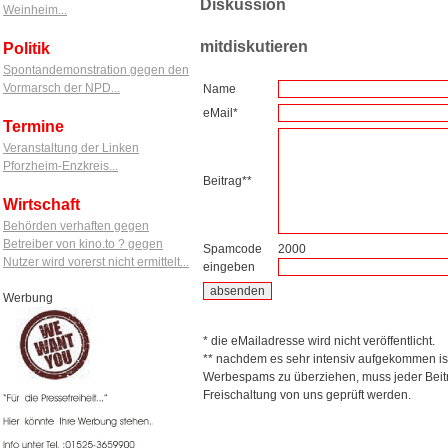
Diskussion
Weinheim...
mitdiskutieren
Politik
Spontandemonstration gegen den
Vormarsch der NPD...
Name
eMail*
Termine
Veranstaltung der Linken
Pforzheim-Enzkreis...
Beitrag**
Wirtschaft
Behörden verhaften gegen
Betreiber von kino.to ? gegen
Spamcode
2000
Nutzer wird vorerst nicht ermittelt...
eingeben
Werbung
* die eMailadresse wird nicht veröffentlicht.
** nachdem es sehr intensiv aufgekommen is
Werbespams zu überziehen, muss jeder Beitr
Freischaltung von uns geprüft werden.