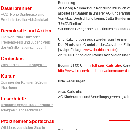
Bundestag.
Dauerbrenner
Zu
Georg Rammer
aus Karlsruhe muss ich wo
arbeitet seit Jahren in unserer AG Kinderarmu
VCD: Hohe Spritpreise sind
Von Attac Deutschland kommt
Jutta Sunder
Ergebnis fossiler Abhängigkeit...
"UmFAIRteilen".
Wir haben Gelegenheit ausführlich miteinan
Demokratie und Aktion
Die Wahl zum Stuttgarter
Und Kultur gibt es auch wieder vom Feinsten:
FriedensPreis und JugendPreis
Der Pianist und Chorleiter des Jazzchors Ett
der AnStifter ist entschieden!...
jazzige Einlage (
www.doubletonic.de
)
Ab 20.00 Uhr spielen
Rainer von Vielen
und 
Groteskes
Was darf man noch sagen?...
Beginn 14.00 Uhr im
Tollhaus Karlsruhe
, Kar
http://www1.reservix.de/reservation/reserva
Kultur
Bitte weitersagen!
Sommer der Kulturen 2026 in
Pforzheim...
Attac Karlsruhe
AG Kinderarmut und Verteilungsgerechtigkeit
Leserbriefe
Verfahren gegen Trade Republic
erfolgreich abgeschlossen...
Pforzheimer Sportschau
Wilddogs verspielen Sieg in