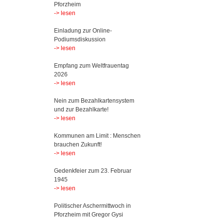
Pforzheim
-> lesen
Einladung zur Online-
Podiumsdiskussion
-> lesen
Empfang zum Weltfrauentag
2026
-> lesen
Nein zum Bezahlkartensystem
und zur Bezahlkarte!
-> lesen
Kommunen am Limit : Menschen
brauchen Zukunft!
-> lesen
Gedenkfeier zum 23. Februar
1945
-> lesen
Politischer Aschermittwoch in
Pforzheim mit Gregor Gysi