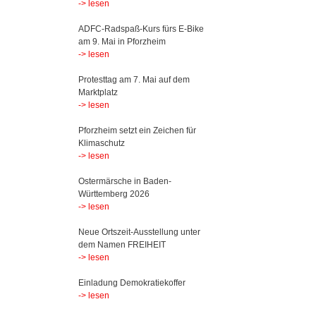
-> lesen
ADFC-Radspaß-Kurs fürs E-Bike
am 9. Mai in Pforzheim
-> lesen
Protesttag am 7. Mai auf dem
Marktplatz
-> lesen
Pforzheim setzt ein Zeichen für
Klimaschutz
-> lesen
Ostermärsche in Baden-
Württemberg 2026
-> lesen
Neue Ortszeit-Ausstellung unter
dem Namen FREIHEIT
-> lesen
Einladung Demokratiekoffer
-> lesen