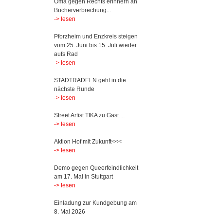
Oma gegen Rechts erinnern an
Bücherverbrechung...
-> lesen
Pforzheim und Enzkreis steigen
vom 25. Juni bis 15. Juli wieder
aufs Rad
-> lesen
STADTRADELN geht in die
nächste Runde
-> lesen
Street Artist TIKA zu Gast....
-> lesen
Aktion Hof mit Zukunft<<<
-> lesen
Demo gegen Queerfeindlichkeit
am 17. Mai in Stuttgart
-> lesen
Einladung zur Kundgebung am
8. Mai 2026