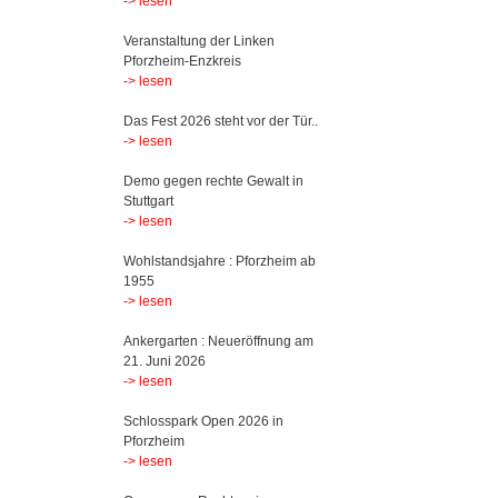
-> lesen
Veranstaltung der Linken
Pforzheim-Enzkreis
-> lesen
Das Fest 2026 steht vor der Tür..
-> lesen
Demo gegen rechte Gewalt in
Stuttgart
-> lesen
Wohlstandsjahre : Pforzheim ab
1955
-> lesen
Ankergarten : Neueröffnung am
21. Juni 2026
-> lesen
Schlosspark Open 2026 in
Pforzheim
-> lesen