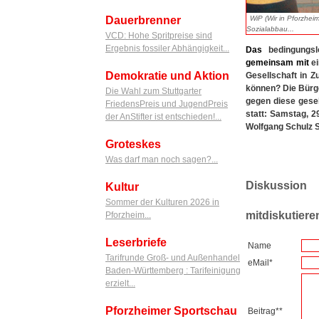
WiP (Wir in Pforzhei
Dauerbrenner
Sozialabbau...
VCD: Hohe Spritpreise sind
Ergebnis fossiler Abhängigkeit...
Das
bedingungs
gemeinsam
mit
ei
Demokratie und Aktion
Gesellschaft in Z
können? Die Bürge
Die Wahl zum Stuttgarter
gegen diese gesel
FriedensPreis und JugendPreis
statt: Samstag, 2
der AnStifter ist entschieden!...
Wolfgang Schulz St
Groteskes
Was darf man noch sagen?...
Diskussion
Kultur
Sommer der Kulturen 2026 in
mitdiskutiere
Pforzheim...
Leserbriefe
Name
Tarifrunde Groß- und Außenhandel
eMail*
Baden-Württemberg : Tarifeinigung
erzielt...
Pforzheimer Sportschau
Beitrag**