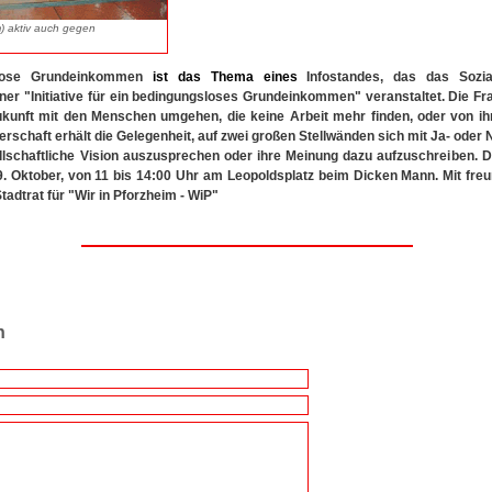
m) aktiv auch gegen
lose Grundeinkommen
ist
das
Thema
eines
Infostandes, das das Sozi
ner "Initiative für ein bedingungsloses Grundeinkommen" veranstaltet. Die Frag
ukunft mit den Menschen umgehen, die keine Arbeit mehr finden, oder von ih
rschaft erhält die Gelegenheit, auf zwei großen Stellwänden sich mit Ja- oder 
lschaftliche Vision auszusprechen oder ihre Meinung dazu aufzuschreiben. De
9. Oktober, von 11 bis 14:00 Uhr am Leopoldsplatz beim Dicken Mann. Mit freu
adtrat für "Wir in Pforzheim - WiP"
n