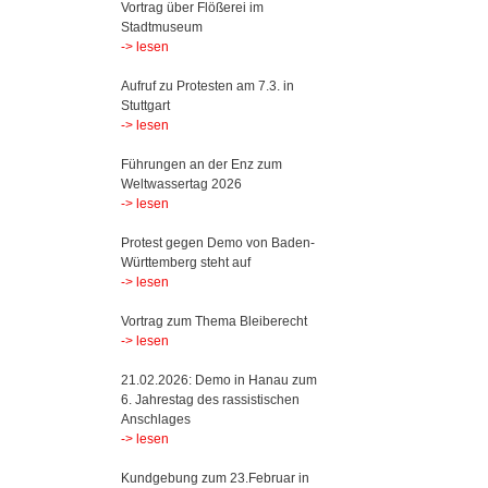
Vortrag über Flößerei im
Stadtmuseum
-> lesen
Aufruf zu Protesten am 7.3. in
Stuttgart
-> lesen
Führungen an der Enz zum
Weltwassertag 2026
-> lesen
Protest gegen Demo von Baden-
Württemberg steht auf
-> lesen
Vortrag zum Thema Bleiberecht
-> lesen
21.02.2026: Demo in Hanau zum
6. Jahrestag des rassistischen
Anschlages
-> lesen
Kundgebung zum 23.Februar in