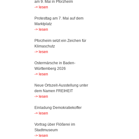
am 9. Mai in Pforzheim
-> lesen
Protesttag am 7. Mai auf dem
Marktplatz
-> lesen
Pforzheim setzt ein Zeichen für
Klimaschutz
-> lesen
Ostermärsche in Baden-
Württemberg 2026
-> lesen
Neue Ortszeit-Ausstellung unter
dem Namen FREIHEIT
-> lesen
Einladung Demokratiekoffer
-> lesen
Vortrag über Flößerei im
Stadtmuseum
-> lesen