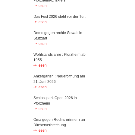
Pforzheim-Enzkreis
-> lesen
Das Fest 2026 steht vor der Tür..
-> lesen
Demo gegen rechte Gewalt in
Stuttgart
-> lesen
Wohlstandsjahre : Pforzheim ab
1955
-> lesen
Ankergarten : Neueröffnung am
21. Juni 2026
-> lesen
Schlosspark Open 2026 in
Pforzheim
-> lesen
Oma gegen Rechts erinnern an
Bücherverbrechung...
-> lesen