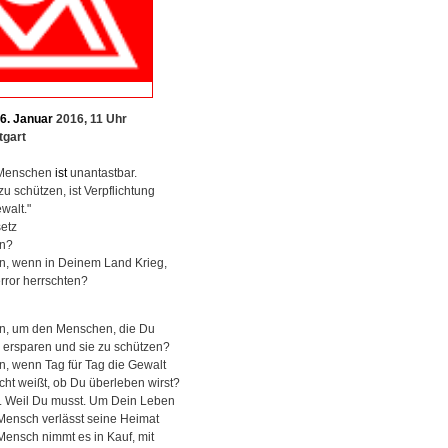
6.
Januar
2016, 11 Uhr
tgart
enschen
ist
unantastbar.
zu schützen, ist Verpflichtung
ewalt."
setz
un?
n, wenn in Deinem Land Krieg,
rror herrschten?
n, um den Menschen, die Du
zu ersparen und sie zu schützen?
n, wenn Tag für Tag die Gewalt
ht weißt, ob Du überleben wirst?
n. Weil Du musst. Um Dein Leben
Mensch verlässt seine Heimat
ensch nimmt es in Kauf, mit