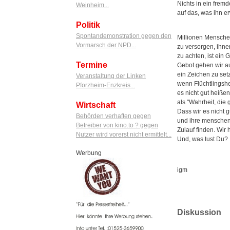
Nichts in ein frem
Weinheim...
auf das, was ihn er
Politik
Spontandemonstration gegen den
Millionen Menschen
Vormarsch der NPD...
zu versorgen, ihne
zu achten, ist ein 
Termine
Gebot gehen wir a
ein Zeichen zu setz
Veranstaltung der Linken
wenn Flüchtlingshe
Pforzheim-Enzkreis...
es nicht gut heiße
als "Wahrheit, die
Wirtschaft
Dass wir es nicht 
Behörden verhaften gegen
und ihre menschen
Betreiber von kino.to ? gegen
Zulauf finden. Wir
Nutzer wird vorerst nicht ermittelt...
Und, was tust Du?
Werbung
igm
Diskussion