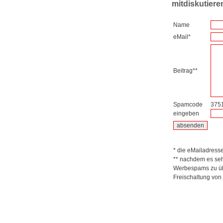
mitdiskutiere
Name
eMail*
Beitrag**
Spamcode
375
eingeben
* die eMailadresse 
** nachdem es seh
Werbespams zu übe
Freischaltung von