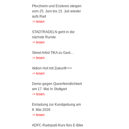
Pforzheim und Enzkreis steigen
vom 25. Juni bis 15. Juli wieder
aufs Rad
-> lesen
STADTRADELN geht in die
nächste Runde
-> lesen
Street Artist TIKA zu Gast....
-> lesen
Aktion Hof mit Zukunft<<<
-> lesen
Demo gegen Queerfeindlichkeit
am 17. Mai in Stuttgart
-> lesen
Einladung zur Kundgebung am
8. Mai 2026
-> lesen
ADFC-Radspaß-Kurs fürs E-Bike