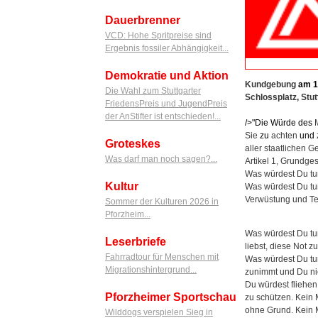
Dauerbrenner
VCD: Hohe Spritpreise sind
Ergebnis fossiler Abhängigkeit...
Demokratie und Aktion
Kundgebung
am
1
Die Wahl zum Stuttgarter
Schlossplatz, Stut
FriedensPreis und JugendPreis
der AnStifter ist entschieden!...
/>"Die Würde
des
M
Sie
zu
achten
und
Groteskes
aller staatlichen G
Was darf man noch sagen?...
Artikel 1, Grundge
Was würdest Du t
Kultur
Was würdest Du tu
Verwüstung und Te
Sommer der Kulturen 2026 in
Pforzheim...
Was würdest Du tu
Leserbriefe
liebst, diese Not 
Fahrradtour für Menschen mit
Was würdest Du tu
Migrationshintergrund...
zunimmt und Du nic
Du würdest fliehe
Pforzheimer Sportschau
zu schützen. Kein 
ohne Grund. Kein M
Wilddogs verspielen Sieg in