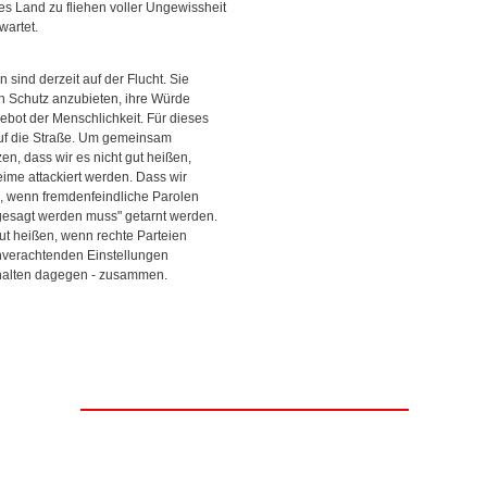
des Land zu fliehen voller Ungewissheit
wartet.
 sind derzeit auf der Flucht. Sie
n Schutz anzubieten, ihre Würde
Gebot der Menschlichkeit. Für dieses
uf die Straße. Um gemeinsam
en, dass wir es nicht gut heißen,
ime attackiert werden. Dass wir
n, wenn fremdenfeindliche Parolen
 gesagt werden muss" getarnt werden.
gut heißen, wenn rechte Parteien
verachtenden Einstellungen
 halten dagegen - zusammen.