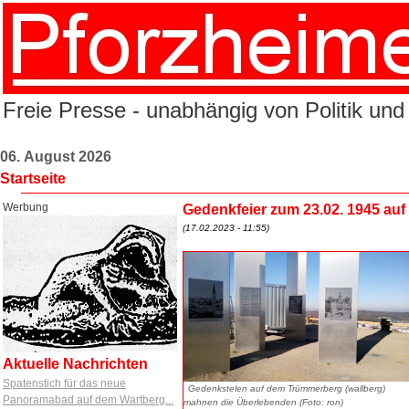
Freie Presse - unabhängig von Politik und
06. August 2026
Startseite
Werbung
Gedenkfeier zum 23.02. 1945 auf
(17.02.2023 - 11:55)
Aktuelle Nachrichten
Spatenstich für das neue
Gedenkstelen auf dem Trümmerberg (wallberg)
Panoramabad auf dem Wartberg...
mahnen die Überlebenden (Foto: ron)