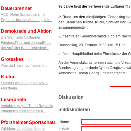
78
Jahre
liegt
der
verheerende Luftangriff
Dauerbrenner
VCD: Hohe Spritpreise sind
/> Rund
um
den
diesjährigen Gedenktag hat 
Ergebnis fossiler Abhängigkeit...
den Bereichen Kirche, Kultur, Schulen und G
zusammengestellt.
Demokratie und Aktion
Zur zentralen Gedenkveranstaltung am Nachm
Die Wahl zum Stuttgarter
FriedensPreis und JugendPreis
Donnerstag, 23. Februar 2023, um 15 Uhr,
der AnStifter ist entschieden!...
auf den Hauptfriedhof beim Ehrenkreuz der Gro
Groteskes
An der Veranstaltung nehmen auch die Vize
Was darf man noch sagen?...
Bundestagsabgeordnete Aydan Özoğuz sowie d
katholische Dekan Georg Lichtenberger teil.
Kultur
Sommer der Kulturen 2026 in
Pforzheim...
Diskussion
Leserbriefe
Verfahren gegen Trade Republic
mitdiskutieren
erfolgreich abgeschlossen...
Pforzheimer Sportschau
Name
Wilddogs verspielen Sieg in
eMail*