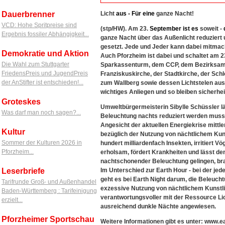
Dauerbrenner
Licht
aus
-
Für
eine
ganze Nacht!
VCD: Hohe Spritpreise sind
(stp/HW). Am 23.
September
ist
es
soweit -
Ergebnis fossiler Abhängigkeit...
ganze Nacht über das Außenlicht reduziert
gesetzt. Jede und Jeder kann dabei mitmac
Demokratie und Aktion
Auch Pforzheim ist dabei und schaltet am 
Die Wahl zum Stuttgarter
Sparkassenturm, dem CCP, dem Bezirksamt,
FriedensPreis und JugendPreis
Franziskuskirche, der Stadtkirche, der Sch
der AnStifter ist entschieden!...
zum Wallberg sowie dessen Lichtstelen aus. 
wichtiges Anliegen und so bleiben sicherhei
Groteskes
Umweltbürgermeisterin Sibylle Schüssler lä
Was darf man noch sagen?...
Beleuchtung nachts reduziert werden muss
Angesicht der aktuellen Energiekrise mittler
Kultur
bezüglich der Nutzung von nächtlichem Kunst
Sommer der Kulturen 2026 in
hundert milliardenfach Insekten, irritiert
Pforzheim...
erholsam, fördert Krankheiten und lässt de
nachtschonender Beleuchtung gelingen, bra
Leserbriefe
Im Unterschied zur Earth Hour - bei der jed
geht es bei Earth Night darum, die Beleucht
Tarifrunde Groß- und Außenhandel
exzessive Nutzung von nächtlichem Kunstli
Baden-Württemberg : Tarifeinigung
verantwortungsvoller mit der Ressource L
erzielt...
ausreichend dunkle Nächte angewiesen.
Pforzheimer Sportschau
Weitere Informationen gibt es unter: www.ea