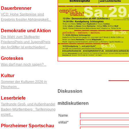
Dauerbrenner
VCD: Hohe Spritpreise sind
Ergebnis fossiler Abhängigkeit...
Demokratie und Aktion
Die Wahl zum Stuttgarter
FriedensPreis und JugendPreis
der AnStifter ist entschieden!...
Groteskes
Was darf man noch sagen?...
Kultur
Sommer der Kulturen 2026 in
Pforzheim...
Diskussion
Leserbriefe
mitdiskutieren
Tarifrunde Groß- und Außenhandel
Baden-Württemberg : Tarifeinigung
erzielt...
Name
eMail*
Pforzheimer Sportschau