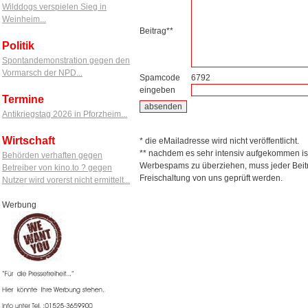
Wilddogs verspielen Sieg in
Weinheim...
Beitrag**
Politik
Spontandemonstration gegen den
Vormarsch der NPD...
Spamcode
6792
eingeben
Termine
Antikriegstag 2026 in Pforzheim...
Wirtschaft
* die eMailadresse wird nicht veröffentlicht.
** nachdem es sehr intensiv aufgekommen is
Behörden verhaften gegen
Werbespams zu überziehen, muss jeder Beitr
Betreiber von kino.to ? gegen
Freischaltung von uns geprüft werden.
Nutzer wird vorerst nicht ermittelt...
Werbung