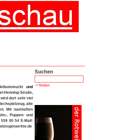
Suchen
-> finden
dellautomarkt
und
l-Henning-Straße,
wird dort sehr viel
echspielzeug, alte
en. Mit namhaften
ahn-, Puppen- und
 559 00 54 E-Mail:
ielzeugmaerkte.de