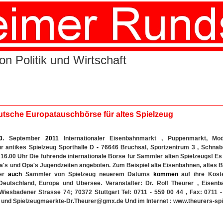
n Politik und Wirtschaft
sche Europatauschbörse für altes Spielzeug
0.
September
2011
Internationaler Eisenbahnmarkt , Puppenmarkt, Mo
ür antikes Spielzeug Sporthalle D
-
76646 Bruchsal, Sportzentrum 3 , Schnabe
 16.00 Uhr Die führende internationale Börse für Sammler alten Spielzeugs! Es 
's und Opa's Jugendzeiten angeboten. Zum Beispiel alte Eisenbahnen, altes Bl
ber
auch
Sammler von Spielzeug neuerem Datums
kommen
auf ihre Kost
Deutschland, Europa und Übersee. Veranstalter: Dr. Rolf Theurer , Eisenb
iesbadener Strasse 74; 70372 Stuttgart Tel: 0711 - 559 00 44 , Fax: 0711 -
 und Spielzeugmaerkte-Dr.Theurer@gmx.de Und im Internet : www.theurers-sp