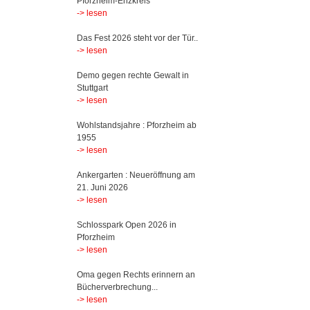
Pforzheim-Enzkreis
-> lesen
Das Fest 2026 steht vor der Tür..
-> lesen
Demo gegen rechte Gewalt in
Stuttgart
-> lesen
Wohlstandsjahre : Pforzheim ab
1955
-> lesen
Ankergarten : Neueröffnung am
21. Juni 2026
-> lesen
Schlosspark Open 2026 in
Pforzheim
-> lesen
Oma gegen Rechts erinnern an
Bücherverbrechung...
-> lesen