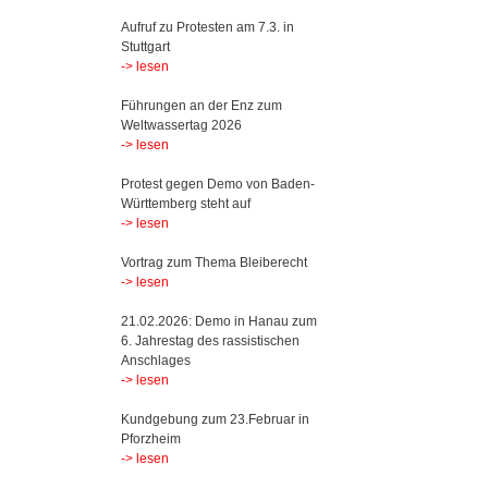
Aufruf zu Protesten am 7.3. in
Stuttgart
-> lesen
Führungen an der Enz zum
Weltwassertag 2026
-> lesen
Protest gegen Demo von Baden-
Württemberg steht auf
-> lesen
Vortrag zum Thema Bleiberecht
-> lesen
21.02.2026: Demo in Hanau zum
6. Jahrestag des rassistischen
Anschlages
-> lesen
Kundgebung zum 23.Februar in
Pforzheim
-> lesen