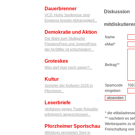
Dauerbrenner
Diskussion
VCD: Hohe Spritpreise sind
Ergebnis fossiler Abhängigkeit...
mitdiskutiere
Demokratie und Aktion
Name
Die Wahl zum Stuttgarter
FriedensPreis und JugendPreis
eMail*
der AnStifter ist entschieden!...
Groteskes
Beitrag**
Was darf man noch sagen?...
Kultur
Spamcode
706
Sommer der Kulturen 2026 in
eingeben
Pforzheim...
Leserbriefe
Verfahren gegen Trade Republic
* die eMailadresse 
erfolgreich abgeschlossen...
** nachdem es seh
Werbespams zu übe
Pforzheimer Sportschau
Freischaltung von
Wilddogs verspielen Sieg in