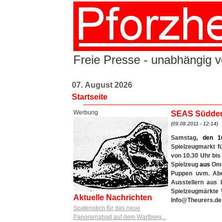
Freie Presse - unabhängig vo
07. August 2026
Startseite
Werbung
SEAS Süddeut
(09.08.2011 - 12:14)
Samstag,
den
1
Spielzeugmarkt f
von 10.30 Uhr bis
Spielzeug
aus
Oma
Puppen uvm. A
Ausstellern aus 
Spielzeugmärkte W
Aktuelle Nachrichten
Info@Theurers.de
Spatenstich für das neue
Panoramabad auf dem Wartberg...