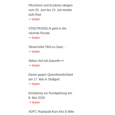
Pforzheim und Enzkreis steigen
vom 25. Juni bis 15. Juli wieder
aufs Rad
-> lesen
STADTRADELN geht in die
nächste Runde
-> lesen
Street Artist TIKA zu Gast....
-> lesen
Aktion Hof mit Zukunft<<<
-> lesen
Demo gegen Queerfeindlichkeit
am 17. Mai in Stuttgart
-> lesen
Einladung zur Kundgebung am
8. Mai 2026
-> lesen
ADFC-Radspaß-Kurs fürs E-Bike