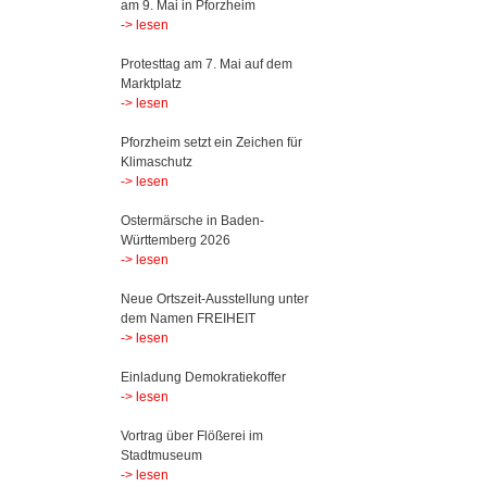
am 9. Mai in Pforzheim
-> lesen
Protesttag am 7. Mai auf dem
Marktplatz
-> lesen
Pforzheim setzt ein Zeichen für
Klimaschutz
-> lesen
Ostermärsche in Baden-
Württemberg 2026
-> lesen
Neue Ortszeit-Ausstellung unter
dem Namen FREIHEIT
-> lesen
Einladung Demokratiekoffer
-> lesen
Vortrag über Flößerei im
Stadtmuseum
-> lesen