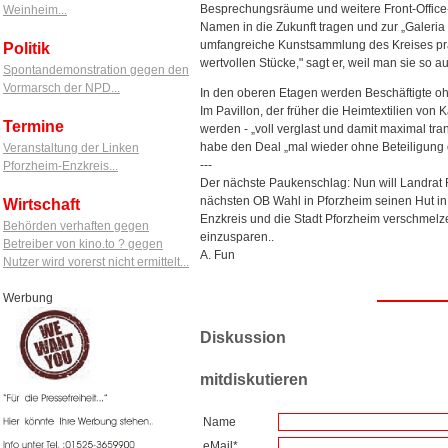
Besprechungsräume und weitere Front-Office-
Weinheim...
Namen in die Zukunft tragen und zur „Galeria
umfangreiche Kunstsammlung des Kreises präsen
Politik
wertvollen Stücke," sagt er, weil man sie so
Spontandemonstration gegen den
Vormarsch der NPD...
In den oberen Etagen werden Beschäftigte o
Im Pavillon, der früher die Heimtextilien von
Termine
werden - „voll verglast und damit maximal tra
habe den Deal „mal wieder ohne Beteiligung de
Veranstaltung der Linken
---
Pforzheim-Enzkreis...
Der nächste Paukenschlag: Nun will Landrat
nächsten OB Wahl in Pforzheim seinen Hut i
Wirtschaft
Enzkreis und die Stadt Pforzheim verschmelz
Behörden verhaften gegen
einzusparen..
Betreiber von kino.to ? gegen
A. Fun
Nutzer wird vorerst nicht ermittelt...
Werbung
Diskussion
mitdiskutieren
Name
eMail*