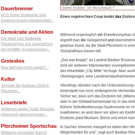
Galerie Enzkreis - ein Wunschtraum ?
Dauerbrenner
VCD: Hohe Spritpreise sind
Einen regelrechten Coup landet
das
Enzkre
Ergebnis fossiler Abhängigkeit...
Demokratie und Aktion
Während ursprünglich
ein
Erweiterungsbau d
Die Wahl zum Stuttgarter
ergreift man
die
Gelegenheit
und
übernimmt k
FriedensPreis und JugendPreis
gewisse Ironie, da die Stadt Pforzheim in u
der AnStifter ist entschieden!...
Sozialrathaus bauen will.
„Das war knapp", so Landrat Bastian Rosenau 
Groteskes
sind wir anderen Interessenten zuvorgekommen
Was darf man noch sagen?...
den Arbeitstitel „City Mitte" im Auge. Aber 
Überlegungen, eine Landeserstaufnahmeeinric
Kultur
Allerdings stünden nach der Unterzeichnung 
Sommer der Kulturen 2026 in
Innenstadt nun noch umfangreiche Verhandlu
Pforzheim...
Sicher sei, dass sich das Enzkreis mit „Mite
dato in der Oststadt beheimatet ist, in das b
Leserbriefe
frühere Selbstbedienungs-Gastronomie im Unt
Verfahren gegen Trade Republic
reaktivieren; es wird dann vor allem als Kanti
erfolgreich abgeschlossen...
Enzkreis plant Museum, Büros und einen tra
Pforzheimer Sportschau
In Sachen Visionen mangelt es dabei den Ver
Möglichkeiten für uns", sagt auch Bastian Ros
Wilddogs verspielen Sieg in