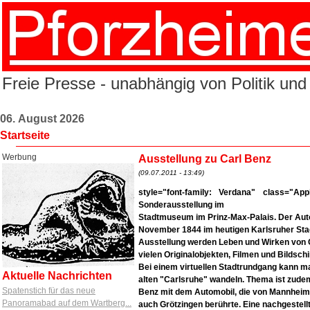
Freie Presse - unabhängig von Politik und
06. August 2026
Startseite
Werbung
Ausstellung zu Carl Benz
(09.07.2011 - 13:49)
style="font-family: Verdana" class="Ap
Sonderausstellung im
Stadtmuseum
im
Prinz-Max-Palais. Der Aut
November 1844 im heutigen Karlsruher Stad
Ausstellung werden Leben und Wirken von 
vielen Originalobjekten, Filmen und Bildschi
Bei einem virtuellen Stadtrundgang kann
m
Aktuelle Nachrichten
alten "Carlsruhe" wandeln. Thema ist zudem
Spatenstich für das neue
Benz mit dem Automobil, die von Mannheim 
Panoramabad auf dem Wartberg...
auch Grötzingen berührte. Eine nachgestell