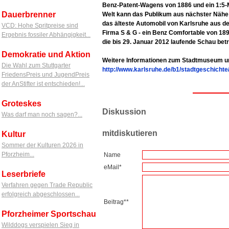
Benz-Patent-Wagens von 1886 und ein 1:5-M
Dauerbrenner
Welt kann das Publikum aus nächster Nähe 
das älteste Automobil von Karlsruhe aus de
VCD: Hohe Spritpreise sind
Firma S & G - ein Benz Comfortable von 1898 -
Ergebnis fossiler Abhängigkeit...
die bis 29. Januar 2012 laufende Schau betr
Demokratie und Aktion
Weitere Informationen zum Stadtmuseum u
Die Wahl zum Stuttgarter
http://www.karlsruhe.de/b1/stadtgeschich
FriedensPreis und JugendPreis
der AnStifter ist entschieden!...
Groteskes
Diskussion
Was darf man noch sagen?...
mitdiskutieren
Kultur
Sommer der Kulturen 2026 in
Pforzheim...
Name
eMail*
Leserbriefe
Verfahren gegen Trade Republic
erfolgreich abgeschlossen...
Beitrag**
Pforzheimer Sportschau
Wilddogs verspielen Sieg in