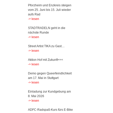
Pforzheim und Enzkreis steigen
vom 25. Juni bis 15. Juli wieder
aufs Rad
-> lesen
STADTRADELN geht in die
nächste Runde
-> lesen
Street Artist TIKA zu Gast....
-> lesen
Aktion Hof mit Zukunft<<<
-> lesen
Demo gegen Queerfeindlichkeit
am 17. Mai in Stuttgart
-> lesen
Einladung zur Kundgebung am
8. Mai 2026
-> lesen
ADFC-Radspaß-Kurs fürs E-Bike