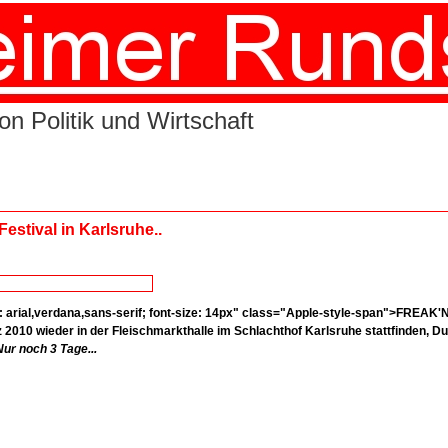
n Politik und Wirtschaft
 Festival in Karlsruhe..
: arial,verdana,sans-serif;
font-size:
14px" class="Apple-style-span">FREAK'N
z 2010
wieder
in
der
Fleischmarkthalle
im
Schlachthof Karlsruhe stattfinden, Du
Nur noch
3
Tage...