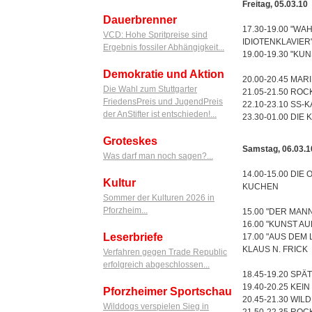
Freitag, 05.03.10
Dauerbrenner
17.30-19.00 
VCD: Hohe Spritpreise sind
IDIOTENKLAVIER
Ergebnis fossiler Abhängigkeit...
19.00-19.30 "K
Demokratie und Aktion
20.00-20.45 MAR
Die Wahl zum Stuttgarter
21.05-21.50 R
FriedensPreis und JugendPreis
22.10-23.10 SS-
der AnStifter ist entschieden!...
23.30-01.00 DIE
Groteskes
Samstag, 06.03.1
Was darf man noch sagen?...
14.00-15.00 
Kultur
KUCHEN
Sommer der Kulturen 2026 in
Pforzheim...
15.00 "DER MA
16.00 "KUNST 
Leserbriefe
17.00 "AUS D
KLAUS N. FRICK
Verfahren gegen Trade Republic
erfolgreich abgeschlossen...
18.45-19.20 SP
19.40-20.25 KEI
Pforzheimer Sportschau
20.45-21.30 WIL
Wilddogs verspielen Sieg in