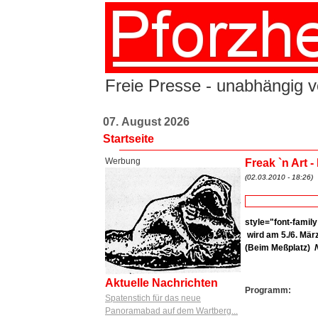
Freie Presse - unabhängig vo
07. August 2026
Startseite
Werbung
Freak `n Art -
(02.03.2010 - 18:26)
style="font-family
wird
am
5./6. Mär
(Beim Meßplatz)
Aktuelle Nachrichten
Programm:
Spatenstich für das neue
Panoramabad auf dem Wartberg...