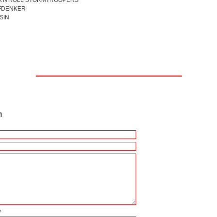
CK'N'ROLL STORMTROOPERS
EFDENKER
 SIN
n
7