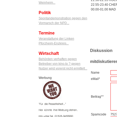
21.50-22.35 RO
Weinheim...
22.55-23.40 CH
00.00-01.00 MAD
Politik
Spontandemonstration gegen den
Vormarsch der NPD...
Termine
Veranstaltung der Linken
Pforzheim-Enzkreis...
Diskussion
Wirtschaft
Behörden verhaften gegen
mitdiskutiere
Betreiber von kino.to ? gegen
Nutzer wird vorerst nicht ermittelt...
Name
Werbung
eMail*
Beitrag**
Spamcode
752