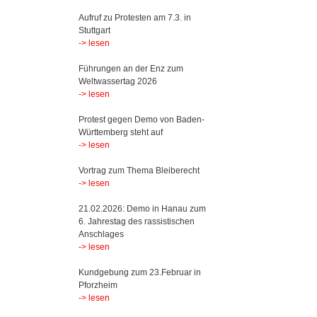
Aufruf zu Protesten am 7.3. in
Stuttgart
-> lesen
Führungen an der Enz zum
Weltwassertag 2026
-> lesen
Protest gegen Demo von Baden-
Württemberg steht auf
-> lesen
Vortrag zum Thema Bleiberecht
-> lesen
21.02.2026: Demo in Hanau zum
6. Jahrestag des rassistischen
Anschlages
-> lesen
Kundgebung zum 23.Februar in
Pforzheim
-> lesen