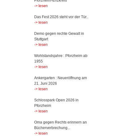
Pforzheim-Enzkreis
-> lesen
Das Fest 2026 steht vor der Tür..
-> lesen
Demo gegen rechte Gewalt in
Stuttgart
-> lesen
Wohlstandsjahre : Pforzheim ab
1955
-> lesen
Ankergarten : Neueröffnung am
21. Juni 2026
-> lesen
Schlosspark Open 2026 in
Pforzheim
-> lesen
Oma gegen Rechts erinnern an
Bücherverbrechung...
-> lesen