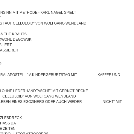
"WAHNSINN MIT METHODE - KARL NAGEL SPIELT
"
UNST AUF CELLULOID" VON WOLFGANG WENDLAND
I & THE KRAUTS
OCKWOHL DEGOWSKI
KALIERT
 KASSIERER
0
DIE ORALAPOSTEL - 1A KINDERGEBURTSTAG MIT KAFFEE UND
NN OHNE LEDERHANDTASCHE" MIT GERNOT RECKE
AUF CELLULOID" VON WOLFGANG WENDLAND
EM LEBEN EINES EGOZINERS ODER AUCH WIEDER NICHT" MIT
ÄTZLESDRECK
N HASS DA
DE ZEITEN