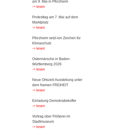
am 9. Mai in Pforzheim
-> lesen
Protesttag am 7. Mai auf dem
Marktplatz
-> lesen
Pforzheim setzt ein Zeichen für
Klimaschutz
-> lesen
Ostermärsche in Baden-
Württemberg 2026
-> lesen
Neue Ortszeit-Ausstellung unter
dem Namen FREIHEIT
-> lesen
Einladung Demokratiekoffer
-> lesen
Vortrag über Flößerei im
Stadtmuseum
-> lesen