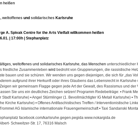
en heißen
s, weltoffenes
und
solidarisches
Karlsruhe
ge A. Spivak Centre for the Arts Vielfalt willkommen heißen
6.01. | 17:00h | Stephanplatz
fältiges, weltoffenes und solidarisches Karlsruhe,
das
Menschen
unterschiedlicher 
as friedliche Zusammenleben
wird
bedroht von Gruppierungen, die rassistische Hetz
e bauen und sie schüren. Wir wenden uns gegen diejenigen, die sich für „das Vol
derem aufgrund ihrer Herkunft oder ihres Glaubens das Lebensrecht in Karlsruhe
Zeigen wir gemeinsam Flagge gegen jede Art der Gewalt, des Rassismus und der 
ssen Sie uns ein deutliches Zeichen setzen! Programm Redebeiträge: • Frank Me
 Stadt Karlsruhe) • Angel Stürmlinger (1. Bevollmächtigter IG Metall Karlsruhe) • 
 Kirche Karlsruhe) • Offenes Antifaschistisches Treffen / Interventionistische Linke 
 Trommel AG Islamische internationale Frauengemeinschaft • Taxi Sandanski Monta
 Stephanplatz facebook.com/karlsruhe.gegen.pegida www.nokargida.de
lbert- Schweitzer-Str. 17, 76316 Malsch