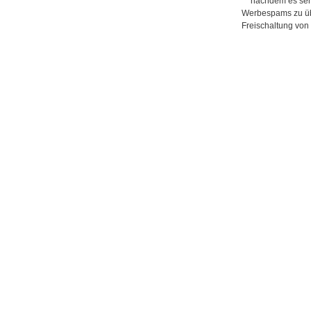
** nachdem es seh
Werbespams zu übe
Freischaltung von