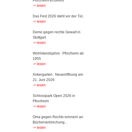
Pforzheim-Enzkreis
-> lesen
Das Fest 2026 steht vor der Tür..
-> lesen
Demo gegen rechte Gewalt in
Stuttgart
-> lesen
Wohlstandsjahre : Pforzheim ab
1955
-> lesen
Ankergarten : Neueröffnung am
21. Juni 2026
-> lesen
Schlosspark Open 2026 in
Pforzheim
-> lesen
Oma gegen Rechts erinnern an
Bücherverbrechung...
-> lesen