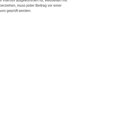
r intensiv aufgekommen ist, Webseiten mit
rziehen, muss jeder Beitrag vor einer
 uns geprüft werden.