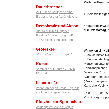
Vielfalt willkomm
Dauerbrenner
VCD: Hohe Spritpreise sind
Für
ein
vielfältige
Ergebnis fossiler Abhängigkeit...
Demokratie und Aktion
#nokargida
/>Geor
/>
/>
Ort: Montag, 2
Die Wahl zum Stuttgarter
FriedensPreis und JugendPreis
der AnStifter ist entschieden!...
Groteskes
Wir wollen ein viel
Was darf man noch sagen?...
Zuhause bietet. D
unbegründete Ängst
Kultur
Menschen unter an
Land absprechen. 
Sommer der Kulturen 2026 in
Menschenwürde. La
Pforzheim...
(Oberbürgermeister
(Dekan Evangelische
Leserbriefe
Karlsruhe Musik: •
Verfahren gegen Trade Republic
erfolgreich abgeschlossen...
26.01. | 17:00h |
ViSdP Jörg Rupp, A
Pforzheimer Sportschau
Wilddogs verspielen Sieg in