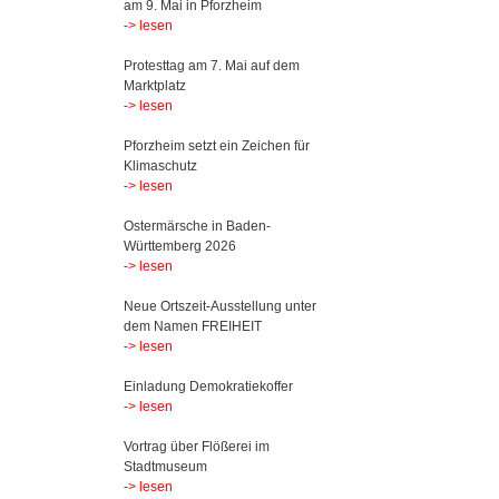
am 9. Mai in Pforzheim
-> lesen
Protesttag am 7. Mai auf dem
Marktplatz
-> lesen
Pforzheim setzt ein Zeichen für
Klimaschutz
-> lesen
Ostermärsche in Baden-
Württemberg 2026
-> lesen
Neue Ortszeit-Ausstellung unter
dem Namen FREIHEIT
-> lesen
Einladung Demokratiekoffer
-> lesen
Vortrag über Flößerei im
Stadtmuseum
-> lesen