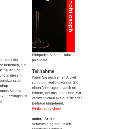
Bildquelle: Simone Hainz /
Herkunft ein
pixelio.de
e betreiben, auf
k" halten und
Teilnahme
 und in diesem
Wenn Sie auch einen Artikel
Verletzung der
schreiben wollen, können Sie
ntrup
einen Artikel (gerne auch mit
Thomas Schalla
Bildern) bei uns einreichen. Wir
• Flüchtlingshilfe
veröffentlichen alle qualifizierten
g,
Beiträge umgehend.
[Artikel einreichen]
andere Artikel
Veranstaltung der Linken