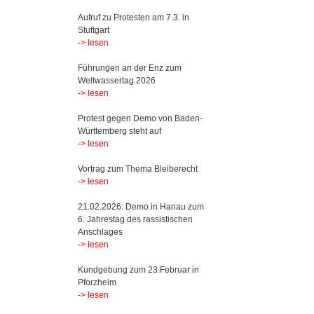
Aufruf zu Protesten am 7.3. in
Stuttgart
-> lesen
Führungen an der Enz zum
Weltwassertag 2026
-> lesen
Protest gegen Demo von Baden-
Württemberg steht auf
-> lesen
Vortrag zum Thema Bleiberecht
-> lesen
21.02.2026: Demo in Hanau zum
6. Jahrestag des rassistischen
Anschlages
-> lesen
Kundgebung zum 23.Februar in
Pforzheim
-> lesen