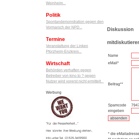
Weinheim...
Politik
Spontandemonstration gegen den
Vormarsch der NPD...
Diskussion
Termine
mitdiskutiere
Veranstaltung der Linken
Pforzheim-Enzkreis...
Name
Wirtschaft
eMail*
Behörden verhaften gegen
Betreiber von kino.to ? gegen
Nutzer wird vorerst nicht ermittelt...
Beitrag**
Werbung
Spamcode
794
eingeben
* die eMailadresse 