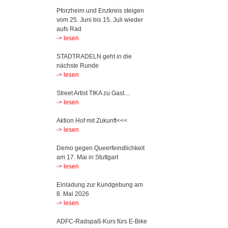
Pforzheim und Enzkreis steigen
vom 25. Juni bis 15. Juli wieder
aufs Rad
-> lesen
STADTRADELN geht in die
nächste Runde
-> lesen
Street Artist TIKA zu Gast....
-> lesen
Aktion Hof mit Zukunft<<<
-> lesen
Demo gegen Queerfeindlichkeit
am 17. Mai in Stuttgart
-> lesen
Einladung zur Kundgebung am
8. Mai 2026
-> lesen
ADFC-Radspaß-Kurs fürs E-Bike