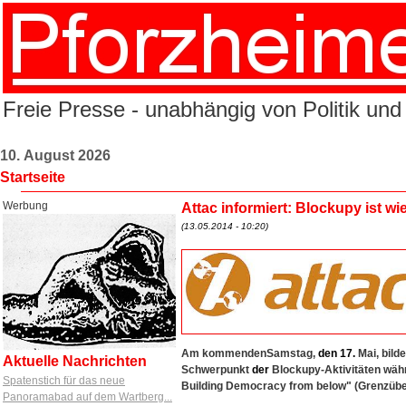
Freie Presse - unabhängig von Politik und
10. August 2026
Startseite
Werbung
Attac informiert: Blockupy ist wi
(13.05.2014 - 10:20)
Am kommenden
Samstag,
den
17.
Mai
, bil
Aktuelle Nachrichten
Schwerpunkt
der
Blockupy-Aktivitäten währ
Spatenstich für das neue
Building Democracy from below" (Grenzüber
Panoramabad auf dem Wartberg...