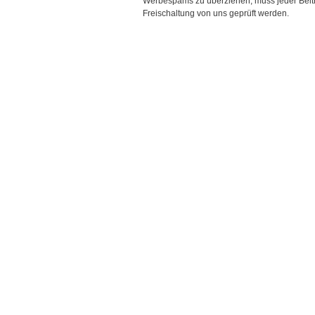
Werbespams zu überziehen, muss jeder Beitr
Freischaltung von uns geprüft werden.