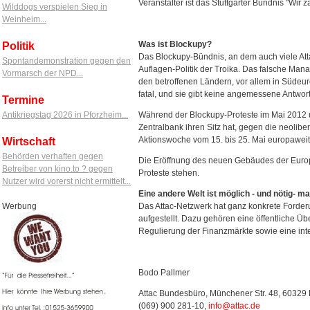
Veranstalter ist das Stuttgarter Bündnis "Wir za
Wilddogs verspielen Sieg in
Weinheim...
Was ist Blockupy?
Politik
Das Blockupy-Bündnis, an dem auch viele Attaci
Spontandemonstration gegen den
Auflagen-Politik der Troika. Das falsche Man
Vormarsch der NPD...
den betroffenen Ländern, vor allem in Südeuro
fatal, und sie gibt keine angemessene Antwort 
Termine
Antikriegstag 2026 in Pforzheim...
Während der Blockupy-Proteste im Mai 2012 
Zentralbank ihren Sitz hat, gegen die neolibera
Aktionswoche vom 15. bis 25. Mai europaweit f
Wirtschaft
Behörden verhaften gegen
Die Eröffnung des neuen Gebäudes der Europä
Betreiber von kino.to ? gegen
Proteste stehen.
Nutzer wird vorerst nicht ermittelt...
Eine andere Welt ist möglich - und nötig- ma
Werbung
Das Attac-Netzwerk hat ganz konkrete Forde
aufgestellt. Dazu gehören eine öffentliche 
Regulierung der Finanzmärkte sowie eine inte
Bodo Pallmer
Attac Bundesbüro, Münchener Str. 48, 60329 
(069) 900 281-10,
info@attac.de