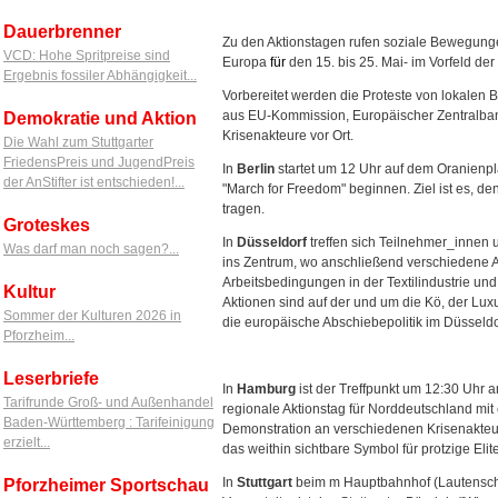
Dauerbrenner
Zu den Aktionstagen rufen soziale Bewegunge
VCD: Hohe Spritpreise sind
Europa
für
den 15. bis 25. Mai- im Vorfeld der
Ergebnis fossiler Abhängigkeit...
Vorbereitet werden die Proteste von lokalen
aus EU-Kommission, Europäischer Zentralbank
Demokratie und Aktion
Krisenakteure vor Ort.
Die Wahl zum Stuttgarter
FriedensPreis und JugendPreis
In
Berlin
startet um 12 Uhr auf dem Oranienpl
der AnStifter ist entschieden!...
"March for Freedom" beginnen. Ziel ist es, d
tragen.
Groteskes
In
Düsseldorf
treffen sich Teilnehmer_innen 
Was darf man noch sagen?...
ins Zentrum, wo anschließend verschiedene A
Arbeitsbedingungen in der Textilindustrie un
Kultur
Aktionen sind auf der und um die Kö, der Lux
Sommer der Kulturen 2026 in
die europäische Abschiebepolitik im Düsseldo
Pforzheim...
Leserbriefe
In
Hamburg
ist der Treffpunkt um 12:30 Uhr
Tarifrunde Groß- und Außenhandel
regionale Aktionstag für Norddeutschland mi
Baden-Württemberg : Tarifeinigung
Demonstration an verschiedenen Krisenakteuren
erzielt...
das weithin sichtbare Symbol für protzige El
In
Stuttgart
beim m Hauptbahnhof (Lautenschl
Pforzheimer Sportschau