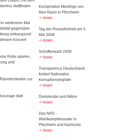
r dem Datum, mit dem
lemlos stattfinden
Konspirative Meetings von
Neo-Nazis in Pforzheim
-> lesen
in weitereres Mal
bilität gegenüber
Tag der Pressefreiheit am 3.
klung wirkungsvoll
Mai 2008
 diesem Konzert
-> lesen
Schöffenwahl 2008
ine Rolle spielen,
-> lesen
nzung und
Transparency Deutschland
fordert Nationales
n Räumlichkeiten zur
Korruptionsregister
-> lesen
lcourage statt
Demokratie und Aktion
-> lesen
Das NPD -
Wahlkampfdesaster in
Pforzheim und Karlsruhe
-> lesen