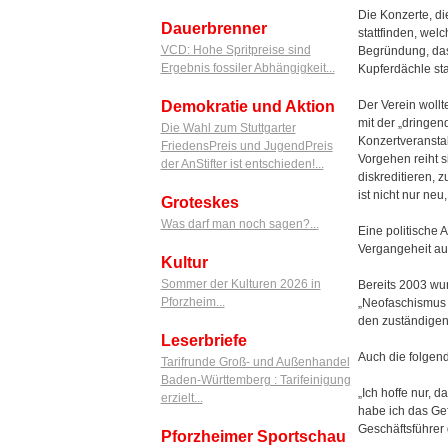
Die Konzerte, di
Dauerbrenner
stattfinden, welc
VCD: Hohe Spritpreise sind
Begründung, das
Ergebnis fossiler Abhängigkeit...
Kupferdächle sta
Demokratie und Aktion
Der Verein wollt
mit der „dringen
Die Wahl zum Stuttgarter
Konzertveranstal
FriedensPreis und JugendPreis
Vorgehen reiht s
der AnStifter ist entschieden!...
diskreditieren, 
ist nicht nur ne
Groteskes
Was darf man noch sagen?...
Eine politische
Vergangeheit aus,
Kultur
Sommer der Kulturen 2026 in
Bereits 2003 wu
Pforzheim...
„Neofaschismus i
den zuständigen
Leserbriefe
Auch die folgen
Tarifrunde Groß- und Außenhandel
Baden-Württemberg : Tarifeinigung
„Ich hoffe nur, 
erzielt...
habe ich das Gef
Geschäftsführer
Pforzheimer Sportschau