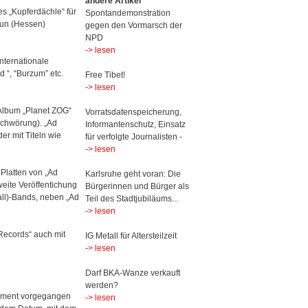
andere Artikel
es „Kupferdächle“ für
Spontandemonstration
eun (Hessen)
gegen den Vormarsch der
NPD
-> lesen
nternationale
 “, “Burzum” etc.
Free Tibet!
-> lesen
Album „Planet ZOG“
Vorratsdatenspeicherung,
schwörung). „Ad
Informantenschutz, Einsatz
r mit Titeln wie
für verfolgte Journalisten -
-> lesen
Platten von „Ad
Karlsruhe geht voran: Die
weite Veröffentichung
Bürgerinnen und Bürger als
tall)-Bands, neben „Ad
Teil des Stadtjubiläums...
-> lesen
Records“ auch mit
IG Metall für Altersteilzeit
-> lesen
Darf BKA-Wanze verkauft
werden?
gement vorgegangen
-> lesen