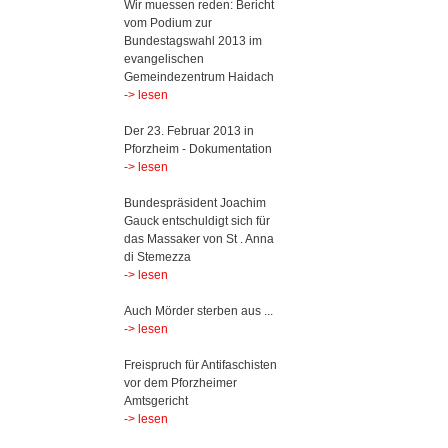
Wir muessen reden: Bericht
vom Podium zur
Bundestagswahl 2013 im
evangelischen
Gemeindezentrum Haidach
-> lesen
Der 23. Februar 2013 in
Pforzheim - Dokumentation
-> lesen
Bundespräsident Joachim
Gauck entschuldigt sich für
das Massaker von St . Anna
di Stemezza
-> lesen
Auch Mörder sterben aus ...
-> lesen
Freispruch für Antifaschisten
vor dem Pforzheimer
Amtsgericht
-> lesen