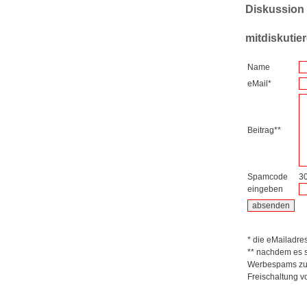
Diskussion
mitdiskutie
Name
eMail*
Beitrag**
Spamcode
3
eingeben
* die eMailadres
** nachdem es s
Werbespams zu ü
Freischaltung v