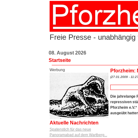
Freie Presse - unabhängig 
08. August 2026
Startseite
Werbung
Pforzheim: 
(27.01.2009 - 11:27
Die jahrelange 
repressiven st
Pforzheim e.V.“
ausgeübt hatten
Aktuelle Nachrichten
Spatenstich für das neue
Panoramabad auf dem Wartberg...