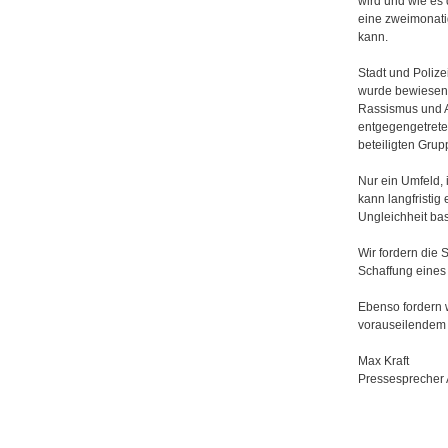
wird und wie es
eine zweimonatig
kann.
Stadt und Poliz
wurde bewiesen, 
Rassismus und A
entgegengetrete
beteiligten Grup
Nur ein Umfeld, 
kann langfristi
Ungleichheit bas
Wir fordern die 
Schaffung eines 
Ebenso fordern w
vorauseilendem 
Max Kraft
Pressesprecher 