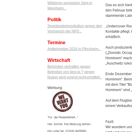
Wilddogs verspielen Sieg in
Das es sich hier
Weinheim...
den Februar betr
stammende Label
Politik
Spontandemonstration gegen den
„Undercover Reco
Vormarsch der NPD...
Kontakte pflegt.
erhältlich.
Termine
Auch produziert
Antikriegstag 2026 in Pforzheim...
(„Zionistic Occu
Hominem“ macht 
Wirtschaft
„Auschwitz rules“
Behörden verhaften gegen
Betreiber von kino.to ? gegen
Ende Dezember 2
Nutzer wird vorerst nicht ermittelt...
Hominem“. Beim e
mit dem Titel "B
Werbung
Hominem“ sind „E
Auf dem Flugbla
einem Verkaufsst
Fazit:
Wir wundern uns