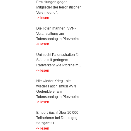
Ermittlungen gegen
Mitglieder der terroristischen
Vereinigung \
-> lesen
Die Toten mahnen: VVN-
Veranstaltung am
Totensonntag in Pforzheim
-> lesen
Uni sucht Patenschaften für
Städte mit geringem
Radverkehr wie Pforzheim...
-> lesen
Nie wieder Krieg - nie
wieder Faschismus! VVN
Gedenkfeier am
Totensonntag in Pforzheim
-> lesen
Empört Euch! Über 10.000
Teilnehmer bei Demo gegen
Stuttgart 21
-> lesen