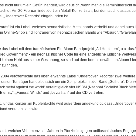
bei nicht nur um ein Gefühl handelt, wird deutlich, wenn man die Terminübersicht d
achtet. Am 20.Februar findet dort ein Metall-Konzert statt, bei dem auch das aus L
 „Undercover Records“ eingebunden ist.
rds“ ist ein Label, welches neonazistische Metallbands vertreibt und dabei auch i
 Im Online-Shop sind Tonträger von neonazistischen Bands wie “Absurd”, “Graveland
e das Label mit dem französischen Ein-Mann Bandprojekt „Ad Hominem“, u.a. das 
pied Government“ - ein neonazistischer Code für eine angebliche jüdische Weltver
keinen Hehl aus seiner Gesinnung; so sind auf dem bereits erwähnten Album Liede
 zu finden.
004 veröffentlichte das oben erwähnte Label "Undercover Records" zwei weitere 
rsten Tonträger handelt es sich um ein Splitprojekt mit der Band „Geihure“. Die z
lack metal against the world" vereint gleich vier NSBM (National Socialist Black Me
ternity“, „Funeral Winds“ und „Leviathan“ auf der CD vertreten.
tt für das Konzert im Kupferdächle wird außerdem angekündigt, dass „Undercover 
and vertreten sein wird.
, mit welcher Vehemenz seit Jahren in Pforzheim gegen antifaschistisches Enga