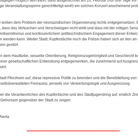
 dagegen möglich sein kann, dass ausgerechnet am 20. Februar (nur drei Tage vo
e Veranstaltungssperre gerechtfertigt wird!) ein solches Konzert anscheinend prob
ei wollen dem Problem der neonazistischen Organisierung nichts entgegensetzen. E
dass das Vertuschen und Verschweigen nicht wirkt und dass mit der nötigen Sensi
ntisemitismus und kontinuierlichem antifaschistischem Engagement dieser Entwic
n werden kann. Weder Stadt, Kupferdächle noch die Polizei haben sich an den an
pen gestört.
in dem Hautfarbe, sexuelle Orientierung, Religionszugehörigkeit und Geschlecht ke
g einer gesellschaftlichen Entwicklung entgegenwirken, die zunehmend auf Ausgre
iert.
Stadt Pforzheim auf, diese repressive Politik zu beenden und die Bereitstellung vo
selbstverwalteten Freiraums, jenseits von Verwertungslogik und Ausgrenzung.
ir die Verantworlichen des Kupferdächle und des Stadtjugendring auf, endlich Zivi
Gehorsam gegenüber der Stadt zu zeigen.
Alerta