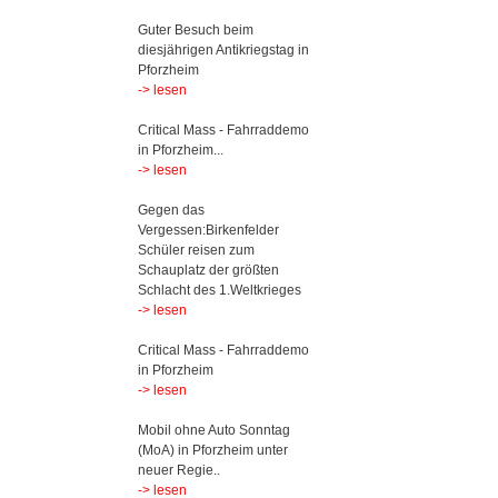
Guter Besuch beim
diesjährigen Antikriegstag in
Pforzheim
-> lesen
Critical Mass - Fahrraddemo
in Pforzheim...
-> lesen
Gegen das
Vergessen:Birkenfelder
Schüler reisen zum
Schauplatz der größten
Schlacht des 1.Weltkrieges
-> lesen
Critical Mass - Fahrraddemo
in Pforzheim
-> lesen
Mobil ohne Auto Sonntag
(MoA) in Pforzheim unter
neuer Regie..
-> lesen