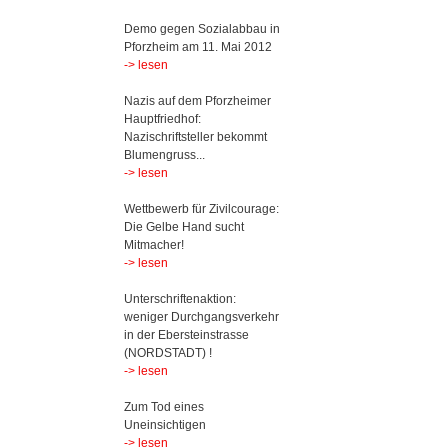
Demo gegen Sozialabbau in
Pforzheim am 11. Mai 2012
-> lesen
Nazis auf dem Pforzheimer
Hauptfriedhof:
Nazischriftsteller bekommt
Blumengruss...
-> lesen
Wettbewerb für Zivilcourage:
Die Gelbe Hand sucht
Mitmacher!
-> lesen
Unterschriftenaktion:
weniger Durchgangsverkehr
in der Ebersteinstrasse
(NORDSTADT) !
-> lesen
Zum Tod eines
Uneinsichtigen
-> lesen