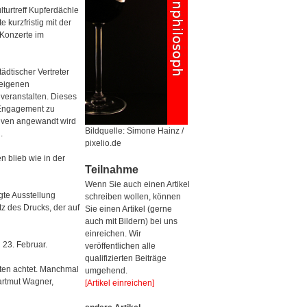
turtreff Kupferdächle
 kurzfristig mit der
Konzerte im
ädtischer Vertreter
seigenen
 veranstalten. Dieses
s Engagement zu
ativen angewandt wird
Bildquelle: Simone Hainz /
d.
pixelio.de
 blieb wie in der
Teilnahme
Wenn Sie auch einen Artikel
gte Ausstellung
schreiben wollen, können
tz des Drucks, der auf
Sie einen Artikel (gerne
auch mit Bildern) bei uns
einreichen. Wir
23. Februar.
veröffentlichen alle
qualifizierten Beiträge
hten achtet. Manchmal
umgehend.
Hartmut Wagner,
[Artikel einreichen]