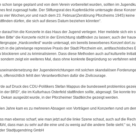
e schon lange geplant und von dem Verein vorbereitet wurden, sollten im Jugendkul
hes fest zugesagt hatte. Der Stiftungsrat des Kupferdächle untersagte diese Konzerte
s vier Wochen„vor und nach dem 23. Februar(Zerstörung Pforzheims 1945) keine 
ttfinden dürfen, die sich auf dieses Datum beziehen könnten“.
e darauf hin die Konzerte in das Haus der Jugend verlegen. Hier meldete sich ein st
den Bitte“ die Konzerte nicht in der Einrichtung stattfinden zu lassen; auch der hau
tergruppe „Hardcorefest“ wurde untersagt, ein bereits beworbenes Konzert dort zu
ich in die jahrelange repressive Praxis der Stadt Pforzheim ein, antifaschistische
zu blockieren und zu kriminalisieren. Dass diese Methoden auch auf kulturelle Initi
u, sondern zeigt ein weiteres Mal, dass ohne konkrete Begründung so verfahren wir
 Auseinandersetzung der Jugendeinrichtungen mit solchen skandalösen Forderungen
 offensichtlich fehlt den Verantwortlichen dafür die Zivilcourage.
rde auf Druck des CDU-Politikers Stefan Mappus die bundesweit problemlos gezei
n der BRD“, die im Kulturhaus Osterfeld stattfinden sollte, abgesagt. Sie konnte tro
 Dekan ausgeübt wurde, in der Pforzheimer Stadtkirche gezeigt werden.
den Jahre kam es zu mehreren Absagen von Vorträgen und Konzerten rund um den 
dass man ebenso scharf, wie man jetzt auf die linke Szene schaut, auch auf die Rec
ühl, dass man zu sehr auf die eine und zu wenig auf die andere Seite sieht.“ so, 
 der Stadtjugendring GmbH