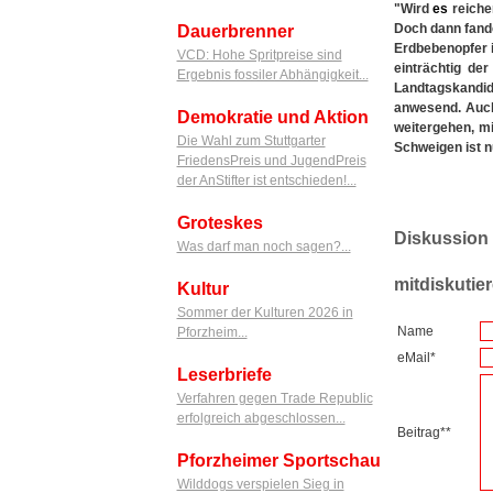
"Wird
es
reich
Doch dann fand
Dauerbrenner
Erdbebenopfer i
VCD: Hohe Spritpreise sind
einträchtig de
Ergebnis fossiler Abhängigkeit...
Landtagskandid
anwesend. Auch
Demokratie und Aktion
weitergehen, m
Die Wahl zum Stuttgarter
Schweigen ist nu
FriedensPreis und JugendPreis
der AnStifter ist entschieden!...
Groteskes
Diskussion
Was darf man noch sagen?...
mitdiskutie
Kultur
Sommer der Kulturen 2026 in
Name
Pforzheim...
eMail*
Leserbriefe
Verfahren gegen Trade Republic
erfolgreich abgeschlossen...
Beitrag**
Pforzheimer Sportschau
Wilddogs verspielen Sieg in