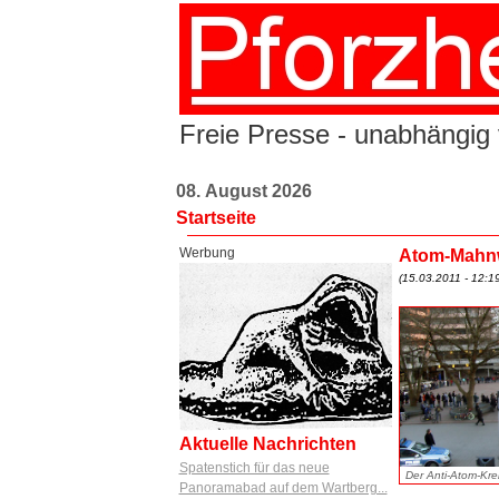
Freie Presse - unabhängig 
08. August 2026
Startseite
Werbung
Atom-Mahnwa
(15.03.2011 - 12:19
Aktuelle Nachrichten
Spatenstich für das neue
Der Anti-Atom-Kre
Panoramabad auf dem Wartberg...