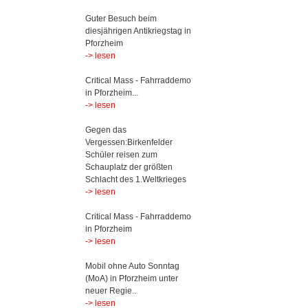
Guter Besuch beim
diesjährigen Antikriegstag in
Pforzheim
-> lesen
Critical Mass - Fahrraddemo
in Pforzheim...
-> lesen
Gegen das
Vergessen:Birkenfelder
Schüler reisen zum
Schauplatz der größten
Schlacht des 1.Weltkrieges
-> lesen
Critical Mass - Fahrraddemo
in Pforzheim
-> lesen
Mobil ohne Auto Sonntag
(MoA) in Pforzheim unter
neuer Regie..
-> lesen