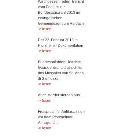
Wir muessen reden: Bericht
vom Podium zur
Bundestagswahl 2013 im
evangelischen
Gemeindezentrum Haidach
-> lesen
Der 23. Februar 2013 in
Pforzheim - Dokumentation
-> lesen
Bundespräsident Joachim
Gauck entschuldigt sich für
das Massaker von St . Anna
di Stemezza
-> lesen
Auch Mörder sterben aus ...
-> lesen
Freispruch für Antifaschisten
vor dem Pforzheimer
Amtsgericht
-> lesen