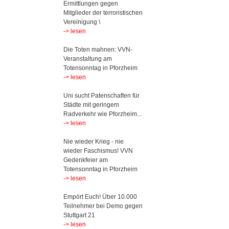
Ermittlungen gegen
Mitglieder der terroristischen
Vereinigung \
-> lesen
Die Toten mahnen: VVN-
Veranstaltung am
Totensonntag in Pforzheim
-> lesen
Uni sucht Patenschaften für
Städte mit geringem
Radverkehr wie Pforzheim...
-> lesen
Nie wieder Krieg - nie
wieder Faschismus! VVN
Gedenkfeier am
Totensonntag in Pforzheim
-> lesen
Empört Euch! Über 10.000
Teilnehmer bei Demo gegen
Stuttgart 21
-> lesen