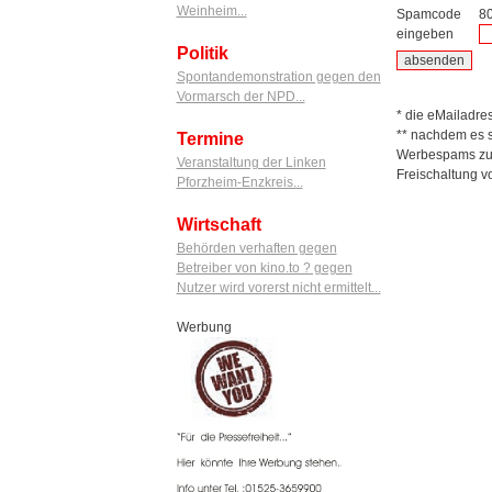
Weinheim...
Spamcode
8
eingeben
Politik
Spontandemonstration gegen den
Vormarsch der NPD...
* die eMailadres
** nachdem es s
Termine
Werbespams zu ü
Veranstaltung der Linken
Freischaltung v
Pforzheim-Enzkreis...
Wirtschaft
Behörden verhaften gegen
Betreiber von kino.to ? gegen
Nutzer wird vorerst nicht ermittelt...
Werbung