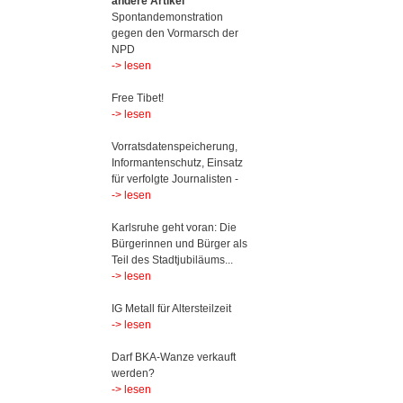
andere Artikel
Spontandemonstration
gegen den Vormarsch der
NPD
-> lesen
Free Tibet!
-> lesen
Vorratsdatenspeicherung,
Informantenschutz, Einsatz
für verfolgte Journalisten -
-> lesen
Karlsruhe geht voran: Die
Bürgerinnen und Bürger als
Teil des Stadtjubiläums...
-> lesen
IG Metall für Altersteilzeit
-> lesen
Darf BKA-Wanze verkauft
werden?
-> lesen