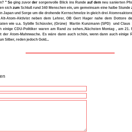
en?
"
So
ging zuvor
der
sorgenvolle Blick ins Runde
auf
dem
neu sanierten Pfo
en sich
zum
Schluß rund 340 Menschen ein, um gemeinsam eine halbe Stunde
n Japan und Sorge um die drohende Kernschmelze in gleich drei Atomreaktore
r Alt-Atom-Aktivist neben dem Lehrer, OB Gert Hager nahe dem Dottore de
aten wie u.a. Sybille Schüssler, (Grüne) Martin Kunzmann (SPD) und Claus 
 einige CDU-Politiker waren am Rand zu sehen..Nächsten Montag , am 21. Mä
it der Atom-Mahnwache. Es wäre dann auch schön, wenn dann auch einige 
n Silber, reden jedoch Gold...
ren