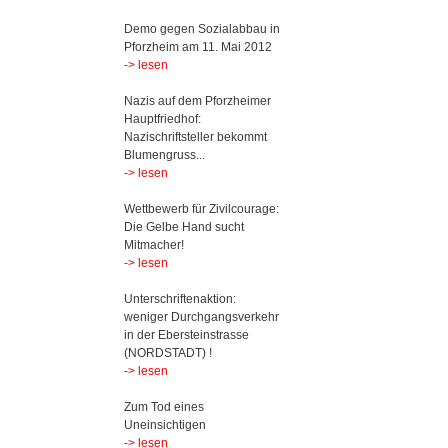
Demo gegen Sozialabbau in
Pforzheim am 11. Mai 2012
-> lesen
Nazis auf dem Pforzheimer
Hauptfriedhof:
Nazischriftsteller bekommt
Blumengruss...
-> lesen
Wettbewerb für Zivilcourage:
Die Gelbe Hand sucht
Mitmacher!
-> lesen
Unterschriftenaktion:
weniger Durchgangsverkehr
in der Ebersteinstrasse
(NORDSTADT) !
-> lesen
Zum Tod eines
Uneinsichtigen
-> lesen