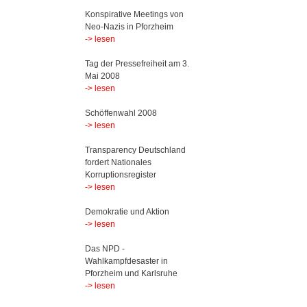
Konspirative Meetings von
Neo-Nazis in Pforzheim
-> lesen
Tag der Pressefreiheit am 3.
Mai 2008
-> lesen
Schöffenwahl 2008
-> lesen
Transparency Deutschland
fordert Nationales
Korruptionsregister
-> lesen
Demokratie und Aktion
-> lesen
Das NPD -
Wahlkampfdesaster in
Pforzheim und Karlsruhe
-> lesen