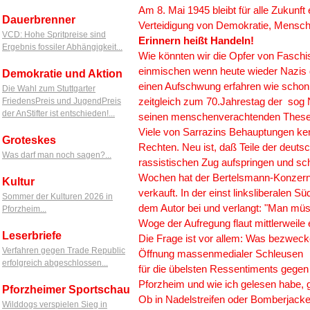
Am 8. Mai 1945 bleibt für alle Zukun
Dauerbrenner
Verteidigung von Demokratie, Mensch
VCD: Hohe Spritpreise sind
Erinnern heißt Handeln!
Ergebnis fossiler Abhängigkeit...
Wie könnten wir die Opfer von Faschi
einmischen wenn heute wieder Nazis 
Demokratie und Aktion
einen Aufschwung erfahren wie schon 
Die Wahl zum Stuttgarter
zeitgleich zum 70.Jahrestag der sog 
FriedensPreis und JugendPreis
der AnStifter ist entschieden!...
seinen menschenverachtenden Thesen 
Viele von Sarrazins Behauptungen ke
Groteskes
Rechten. Neu ist, daß Teile der deut
Was darf man noch sagen?...
rassistischen Zug aufspringen und sc
Wochen hat der Bertelsmann-Konzern
Kultur
verkauft. In der einst linksliberalen 
Sommer der Kulturen 2026 in
dem Autor bei und verlangt: "Man müs
Pforzheim...
Woge der Aufregung flaut mittlerweile 
Leserbriefe
Die Frage ist vor allem: Was bezweck
Verfahren gegen Trade Republic
Öffnung massenmedialer Schleusen
erfolgreich abgeschlossen...
für die übelsten Ressentiments gegen 
Pforzheim und wie ich gelesen habe, 
Pforzheimer Sportschau
Ob in Nadelstreifen oder Bomberjacke
Wilddogs verspielen Sieg in