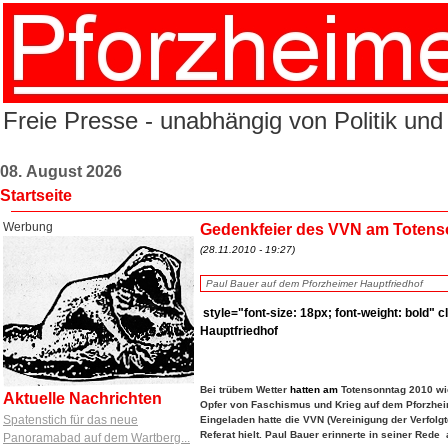
Freie Presse - unabhängig von Politik und
08. August 2026
Startseite
Werbung
Gedenkfeier des VVN am Totens
(28.11.2010 - 19:27)
Paul Bauer auf dem Pforzheimer Hauptfriedhof
style="font-size: 18px; font-weight: bold
Hauptfriedhof
Bei trübem Wetter
hatten
am
Totensonntag 2010 wi
Aktuelle Nachrichten
Opfer von Faschismus und Krieg auf dem Pforzheim
Spatenstich für das neue
Eingeladen hatte die VVN (Vereinigung der Verfol
Referat hielt. Paul Bauer erinnerte in seiner Re
Panoramabad auf dem Wartberg...