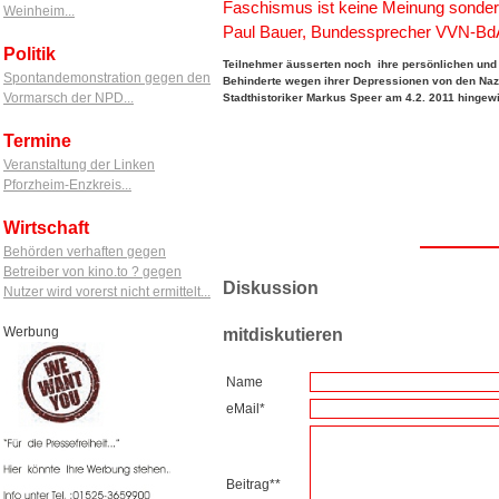
Faschismus ist keine Meinung sonder
Weinheim...
Paul Bauer, Bundessprecher VVN-Bd
Politik
Teilnehmer äusserten noch ihre persönlichen und f
Spontandemonstration gegen den
Behinderte wegen ihrer Depressionen von den Naz
Vormarsch der NPD...
Stadthistoriker Markus Speer am 4.2. 2011 hingewi
Termine
Veranstaltung der Linken
Pforzheim-Enzkreis...
Wirtschaft
Behörden verhaften gegen
Betreiber von kino.to ? gegen
Diskussion
Nutzer wird vorerst nicht ermittelt...
Werbung
mitdiskutieren
Name
eMail*
Beitrag**