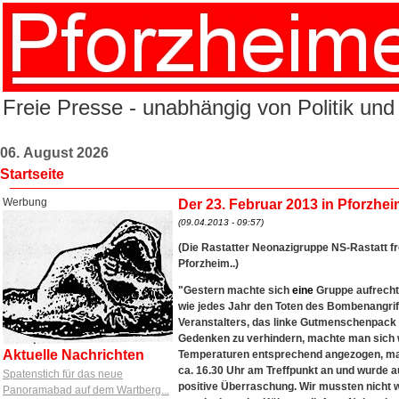
Freie Presse - unabhängig von Politik und
06. August 2026
Startseite
Werbung
Der 23. Februar 2013 in Pforzhe
(09.04.2013 - 09:57)
(Die Rastatter Neonazigruppe NS-Rastatt f
Pforzheim..)
"Gestern machte sich
eine
Gruppe aufrecht
wie jedes Jahr den Toten des Bombenangrif
Veranstalters, das linke Gutmenschenpack
Gedenken zu verhindern, machte man sich we
Aktuelle Nachrichten
Temperaturen entsprechend angezogen, man w
ca. 16.30 Uhr am Treffpunkt an und wurde au
Spatenstich für das neue
positive Überraschung. Wir mussten nicht 
Panoramabad auf dem Wartberg...