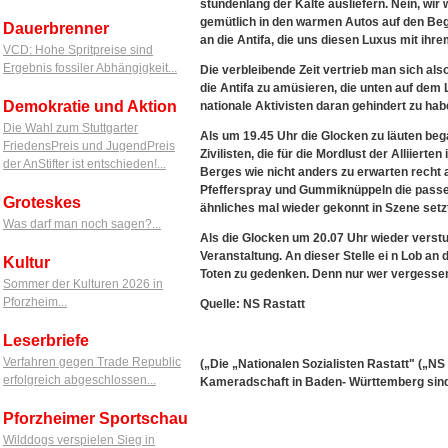
stundenlang der Kälte ausliefern. Nein, wir
gemütlich in den warmen Autos auf den Beg
Dauerbrenner
an die Antifa, die uns diesen Luxus mit ihre
VCD: Hohe Spritpreise sind
Ergebnis fossiler Abhängigkeit...
Die verbleibende Zeit vertrieb man sich al
die Antifa zu amüsieren, die unten auf dem L
Demokratie und Aktion
nationale Aktivisten daran gehindert zu ha
Die Wahl zum Stuttgarter
Als um 19.45 Uhr die Glocken zu läuten be
FriedensPreis und JugendPreis
Zivilisten, die für die Mordlust der Alliierte
der AnStifter ist entschieden!...
Berges wie nicht anders zu erwarten recht a
Pfefferspray und Gummiknüppeln die passen
Groteskes
ähnliches mal wieder gekonnt in Szene setz
Was darf man noch sagen?...
Als die Glocken um 20.07 Uhr wieder vers
Veranstaltung. An dieser Stelle ei n Lob an
Kultur
Toten zu gedenken. Denn nur wer vergessen is
Sommer der Kulturen 2026 in
Pforzheim...
Quelle: NS Rastatt
Leserbriefe
Verfahren gegen Trade Republic
(„Die „Nationalen Sozialisten Rastatt" („NS R
erfolgreich abgeschlossen...
Kameradschaft in Baden- Württemberg sind"
Pforzheimer Sportschau
Wilddogs verspielen Sieg in