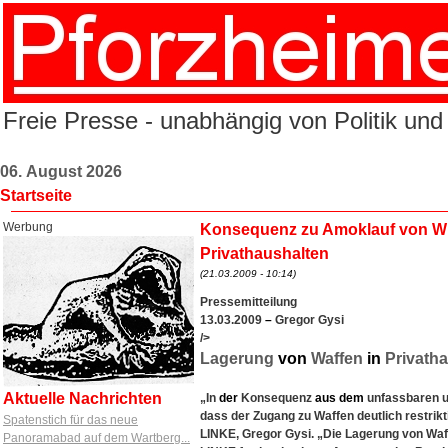
Freie Presse - unabhängig von Politik und
06. August 2026
Startseite
Werbung
Konsequenz zu Amoklauf von Win
Privathaushalten
(21.03.2009 - 10:14)
Pressemitteilung
13.03.2009
–
Gregor Gysi
/>
Lagerung
von
Waffen
in
Privatha
Aktuelle Nachrichten
„In
der
Konsequenz
aus
dem
unfassbaren un
dass der Zugang zu Waffen deutlich restrikti
Spatenstich für das neue
LINKE, Gregor Gysi. „Die Lagerung von Waf
Panoramabad auf dem Wartberg...