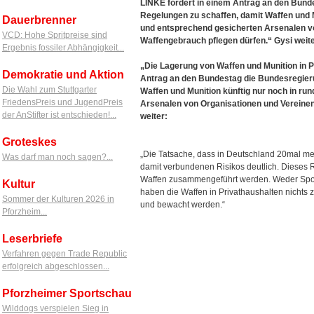
LINKE fordert in einem Antrag an den Bund
Regelungen zu schaffen, damit Waffen und 
Dauerbrenner
und entsprechend gesicherten Arsenalen vo
VCD: Hohe Spritpreise sind
Waffengebrauch pflegen dürfen.“ Gysi weite
Ergebnis fossiler Abhängigkeit...
„Die Lagerung von Waffen und Munition in 
Demokratie und Aktion
Antrag an den Bundestag die Bundesregieru
Die Wahl zum Stuttgarter
Waffen und Munition künftig nur noch in r
FriedensPreis und JugendPreis
Arsenalen von Organisationen und Vereinen
der AnStifter ist entschieden!...
weiter:
Groteskes
„Die Tatsache, dass in Deutschland 20mal meh
Was darf man noch sagen?...
damit verbundenen Risikos deutlich. Dieses 
Waffen zusammengeführt werden. Weder Sport
Kultur
haben die Waffen in Privathaushalten nichts 
Sommer der Kulturen 2026 in
und bewacht werden.“
Pforzheim...
Leserbriefe
Verfahren gegen Trade Republic
erfolgreich abgeschlossen...
Pforzheimer Sportschau
Wilddogs verspielen Sieg in