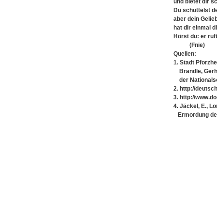
und bietet dir 
Du schüttelst d
aber dein Gelie
hat dir einmal 
Hörst du: er ru
(Fnie)
Quellen:
1. Stadt Pforzh
Brändle, Gerha
der Nationalso
2. http://deuts
3. http://www.d
4. Jäckel, E., L
Ermordung der 