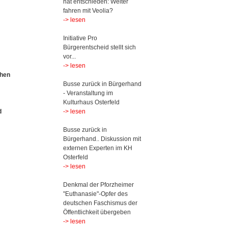
hat entschieden: Weiter
fahren mit Veolia?
-> lesen
Initiative Pro
Bürgerentscheid stellt sich
vor...
-> lesen
chen
Busse zurück in Bürgerhand
- Veranstaltung im
Kulturhaus Osterfeld
d
-> lesen
Busse zurück in
Bürgerhand.. Diskussion mit
externen Experten im KH
Osterfeld
-> lesen
Denkmal der Pforzheimer
"Euthanasie"-Opfer des
deutschen Faschismus der
Öffentlichkeit übergeben
-> lesen