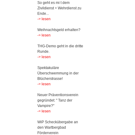
So geht es mi t dem
Zivildienst + Wehrdienst zu
Ende...
-> lesen
Weihnachtsgeld erhalten?
-> lesen
THG-Demo geht in die dritte
Runde.
-> lesen
Spektakuläre
Überschwemmung in der
Blücherstrasse!
-> lesen
Neuer Präventionsverein
gegründet: " Tanz der
Vampire?"
-> lesen
WiP Scheckübergabe an
den Wartbergbad
Förderverein