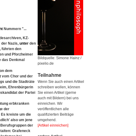
ht
Nummern "...
desarchiven, KZ-
 der Nazis,
unter
den
 führten den
nen und Pforzheimer
Bildquelle: Simone Hainz /
e das Denkmal
pixelio.de
 von dem
Teilnahme
et vom Chor und der
s und die Stadträte
Wenn Sie auch einen Artikel
heim, Ehrenbürgerin
schreiben wollen, können
skandidat der Partei
Sie einen Artikel (gerne
auch mit Bildern) bei uns
ütung erbkranken
einreichen. Wir
ge der
veröffentlichen alle
 Es kreiste um die
qualifizierten Beiträge
dlich' also um jene
umgehend.
e Berufsgruppen der
[Artikel einreichen]
talten: Grafeneck