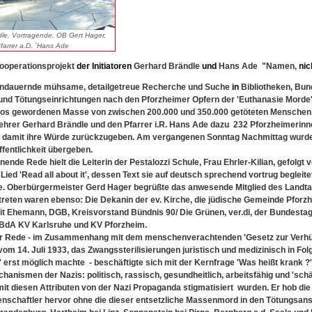
ndle, Vortragende, OB Gert Hager,
farrer a.D. ´Hans Ade
Kooperationsprojekt
der
Initiatoren
Gerhard Brändle
und
Hans Ade "Namen,
nic
andauernde mühsame, detailgetreue Recherche und Suche
in
Bibliotheken, Bun
nd Tötungseinrichtungen nach den Pforzheimer Opfern der 'Euthanasie Morde'
los gewordenen Masse von zwischen 200.000 und 350.000 getöteten Menschen,
ehrer Gerhard Brändle und den Pfarrer i.R. Hans Ade dazu 232 Pforzheimerin
 damit ihre Würde zurückzugeben. Am vergangenen Sonntag Nachmittag wurd
ffentlichkeit übergeben.
nende Rede hielt die Leiterin der Pestalozzi Schule, Frau Ehrler-Kilian, gefolgt
ied 'Read all about it', dessen Text sie auf deutsch sprechend vortrug begleit
e. Oberbürgermeister Gerd Hager begrüßte das anwesende Mitglied des Landtag
treten waren ebenso: Die Dekanin der ev. Kirche, die jüdische Gemeinde Pforz
t Ehemann, DGB, Kreisvorstand Bündnis 90/ Die Grünen, ver.di, der Bundestag
-BdA KV Karlsruhe und KV Pforzheim.
er Rede - im Zusammenhang mit dem menschenverachtenden 'Gesetz zur Verh
m 14. Juli 1933, das Zwangssterilisierungen juristisch und medizinisch in Fol
 erst möglich machte - beschäftigte sich mit der Kernfrage 'Was heißt krank ?'
anismen der Nazis: politisch, rassisch, gesundheitlich, arbeitsfähig und 'schä
it diesen Attributen von der Nazi Propaganda stigmatisiert wurden. Er hob di
nschaftler hervor ohne die dieser entsetzliche Massenmord in den Tötungsans