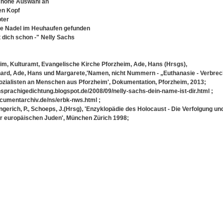
schöne Auswahl an
en Kopf
bter
die Nadel im Heuhaufen gefunden
ft dich schon -" Nelly Sachs
eim, Kulturamt, Evangelische Kirche Pforzheim, Ade, Hans (Hrsgs),
rd, Ade, Hans und Margarete,'Namen, nicht Nummern - „Euthanasie - Verbre
zialisten an Menschen aus Pforzheim', Dokumentation, Pforzheim, 2013;
chsprachigedichtung.blogspot.de/2008/09/nelly-sachs-dein-name-ist-dir.html ;
ocumentarchiv.de/ns/erbk-nws.html ;
ongerich, P., Schoeps, J.(Hrsg), 'Enzyklopädie des Holocaust - Die Verfolgung un
europäischen Juden', München Zürich 1998;