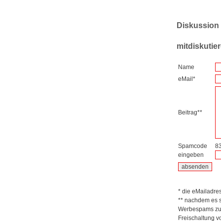
Diskussion
mitdiskutie
Name
eMail*
Beitrag**
Spamcode
8
eingeben
* die eMailadres
** nachdem es s
Werbespams zu ü
Freischaltung v