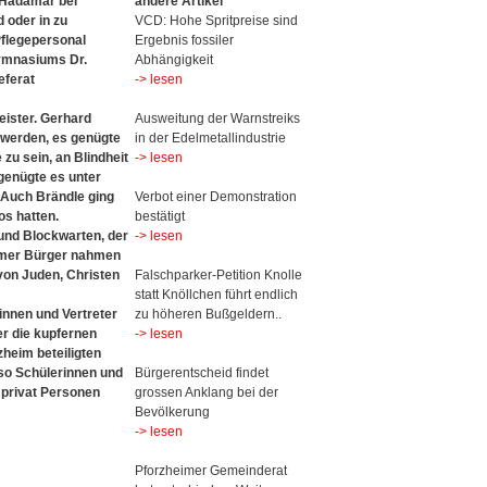
 Hadamar bei
andere Artikel
 oder in zu
VCD: Hohe Spritpreise sind
flegepersonal
Ergebnis fossiler
Gymnasiums Dr.
Abhängigkeit
eferat
-> lesen
eister. Gerhard
Ausweitung der Warnstreiks
 werden, es genügte
in der Edelmetallindustrie
zu sein, an Blindheit
-> lesen
 genügte es unter
 Auch Brändle ging
Verbot einer Demonstration
os hatten.
bestätigt
und Blockwarten, der
-> lesen
eimer Bürger nahmen
von Juden, Christen
Falschparker-Petition Knolle
statt Knöllchen führt endlich
innen und Vertreter
zu höheren Bußgeldern..
er die kupfernen
-> lesen
heim beteiligten
so Schülerinnen und
Bürgerentscheid findet
 privat Personen
grossen Anklang bei der
Bevölkerung
-> lesen
Pforzheimer Gemeinderat