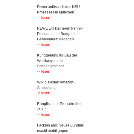
Demo anlässlich des NSU-
Prozesses in München
-> lesen
REWE will kleineren Penny-
Discounter im Rodgebiet -
Gemeinderat dagegen
-> lesen
Kundgebung für Bau der
Westtangente im
Schneegestöber
-> lesen
WiP diskutiert Amazon-
Ansiedlung
-> lesen
Rangliste der Pressefreiheit
2011:
-> lesen
Fackeln aus: Neues Bündnis
macht mobil gegen