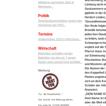
Württemberg, Br
Wilddogs verspielen Sieg in
Limburg nicht m
Weinheim...
Gaskammern umg
gipfelte in der
Politik
Herbert Linden,
Spontandemonstration gegen den
'Gesundheitswes
Vormarsch der NPD...
Der Rede folgte
Brändle betonte
Termine
jüdischen Glaub
zu leiden, taub 
Antikriegstag 2026 in Pforzheim...
Schwangerschaft
explizit auf die
Wirtschaft
Pfarrer Hans Ad
Behörden verhaften gegen
zur Einweisung 
Betreiber von kino.to ? gegen
Pforzheimer Bür
Nutzer wird vorerst nicht ermittelt...
und Moslems gl
Die Namen der 2
Werbung
des Kappelhof (
Platten angebra
sich an dem Ko
Schüler der Al
finanziert.
„DEIN NAME I
Dein Name ist d
aber die Welt ei