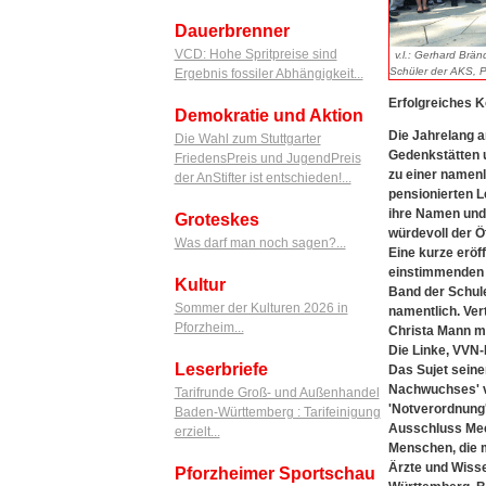
Dauerbrenner
VCD: Hohe Spritpreise sind
v.l.: Gerhard Brä
Schüler der AKS, P
Ergebnis fossiler Abhängigkeit...
Erfolgreiches 
Demokratie und Aktion
Die Jahrelang 
Die Wahl zum Stuttgarter
Gedenkstätten u
FriedensPreis und JugendPreis
zu einer namen
der AnStifter ist entschieden!...
pensionierten L
ihre Namen und
Groteskes
würdevoll der Ö
Was darf man noch sagen?...
Eine kurze eröff
einstimmenden L
Kultur
Band der Schul
Sommer der Kulturen 2026 in
namentlich. Ver
Pforzheim...
Christa Mann mi
Die Linke, VVN
Leserbriefe
Das Sujet sein
Nachwuchses' vo
Tarifrunde Groß- und Außenhandel
'Notverordnung'
Baden-Württemberg : Tarifeinigung
Ausschluss Mech
erzielt...
Menschen, die m
Ärzte und Wisse
Pforzheimer Sportschau