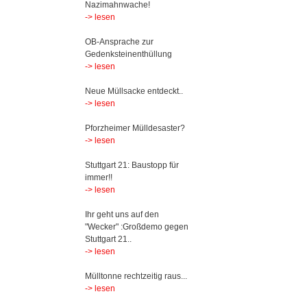
Nazimahnwache!
-> lesen
OB-Ansprache zur
Gedenksteinenthüllung
-> lesen
Neue Müllsacke entdeckt..
-> lesen
Pforzheimer Mülldesaster?
-> lesen
Stuttgart 21: Baustopp für
immer!!
-> lesen
Ihr geht uns auf den
"Wecker" :Großdemo gegen
Stuttgart 21..
-> lesen
Mülltonne rechtzeitig raus...
-> lesen