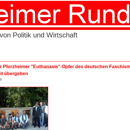
von Politik und Wirtschaft
r Pforzheimer "Euthanasie"-Opfer des deutschen Faschism
eit übergeben
)