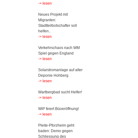
-> lesen
Neues Projekt mit
Migranten:
Stadtteilbotschafter soll
helfen..
-> lesen
Verkehrschaos nach WM
Spiel gegen England
-> lesen
Solarstromanlage auf alter
Deponie Hohberg
-> lesen
Wartbergbad sucht Helfer!
-> lesen
WiP feiert Büoeröffnung!
-> lesen
Pleite-Pforzheim geht
baden: Demo gegen
Schliessung des