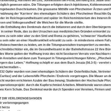
andenburg, Hartheim bei Linz, Sonnenstein bei Pirna, Bernberg a.d. Saale und
öglich gewesen wäre. Die Tötungen erfolgten durch Injektionen, Kohlenmonoxid
ebauten Duschräumen. Die grausame Mithilfe von Pforzheimer Ärzten und P
 Erwähnung der 'Karriere' des ehemaligen Schülers des Pforzheimer Reuchlin 
 der im Reichsgesundheitsamt und später im Reichsministerium des Inneren R
en und Volksgesundheit' die Weichen für die Morde stellte.
 die Enthüllung des Denkmals durch die Initiatoren und durch den Oberbürgerm
 in seiner Rede, das zu den Ursachen aus medizinischen Gründen ermordet zu
ens zu sein oder aber zu den Sinti und Roma zu gehören, 'schwarzer' Hautfarbe 
zu sein oder an einer Hautkrankheit erkrankt zu sein - in mindestens einem Fall
sbeschwerden zu leiden, um in die Tötungsanstalten transportiert zu werden.
 Schreibtischtäter ein, die im Gesundheitsamt in der Bahnhofstrasse 22 ihre Bür
es Worte galten der Hoffnung trotz des nicht fassbaren Verrats von Nachbarn 
in Anstalten und dann zum Transport in Tötungseinrichtungen führte; „Pforzh
gern das Leben." Hoffnung schöpft er aus dem Buch Jesaia (56.3-5) - verehrt 
eichermaßen -.
32 Opfer wurden von zwei ehemaligen Schülern der Osterfeldschule, Vertreter
Caritas) und der Lebenshilfe Pforzheim / Enzkreis vorgetragen. Die Mauer an d
cht wurden errichteten Azubis der Bau Innung; Studenten der Hochschule Pforz
operationsprojekt durch die Kupferschmied Arbeiten. Mitwirkende waren eben
fons Kern Schule. Das Denkmal wurde durch Spenden von Vereinen, Firmen und
ST DIR VERLORENGEGANGEN
ir verlorengegangen
lt herzu