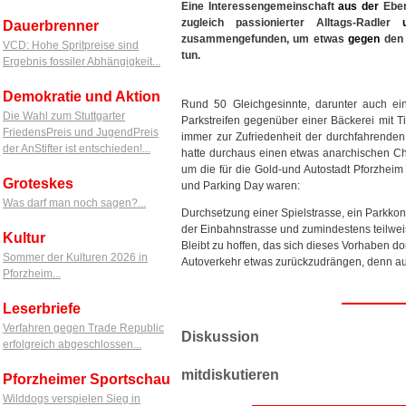
Eine Interessengemeinschaft
aus
der
Eber
zugleich passionierter Alltags-Radler
Dauerbrenner
zusammengefunden, um etwas
gegen
den 
VCD: Hohe Spritpreise sind
tun.
Ergebnis fossiler Abhängigkeit...
Demokratie und Aktion
Rund 50 Gleichgesinnte, darunter auch ei
Die Wahl zum Stuttgarter
Parkstreifen gegenüber einer Bäckerei mit Tis
FriedensPreis und JugendPreis
immer zur Zufriedenheit der durchfahrenden 
der AnStifter ist entschieden!...
hatte durchaus einen etwas anarchischen Ch
um die für die Gold-und Autostadt Pforzhe
Groteskes
und Parking Day waren:
Was darf man noch sagen?...
Durchsetzung einer Spielstrasse, ein Parkkon
der Einbahnstrasse und zumindestens teilweis
Kultur
Bleibt zu hoffen, das sich dieses Vorhaben do
Sommer der Kulturen 2026 in
Autoverkehr etwas zurückzudrängen, denn au
Pforzheim...
Leserbriefe
Verfahren gegen Trade Republic
Diskussion
erfolgreich abgeschlossen...
mitdiskutieren
Pforzheimer Sportschau
Wilddogs verspielen Sieg in