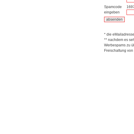
Spamcode
169
eingeben
* die eMailadresse 
** nachdem es seh
Werbespams zu übe
Freischaltung von