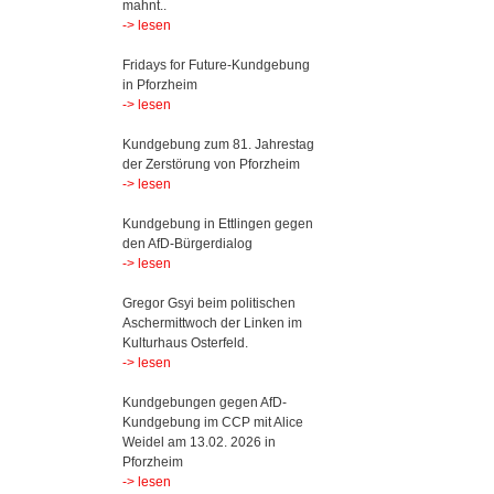
mahnt..
-> lesen
Fridays for Future-Kundgebung
in Pforzheim
-> lesen
Kundgebung zum 81. Jahrestag
der Zerstörung von Pforzheim
-> lesen
Kundgebung in Ettlingen gegen
den AfD-Bürgerdialog
-> lesen
Gregor Gsyi beim politischen
Aschermittwoch der Linken im
Kulturhaus Osterfeld.
-> lesen
Kundgebungen gegen AfD-
Kundgebung im CCP mit Alice
Weidel am 13.02. 2026 in
Pforzheim
-> lesen