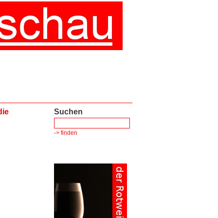
die
Suchen
-> finden