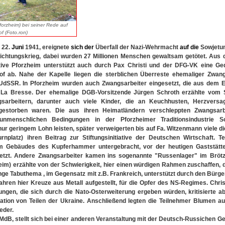
Pforzheim) bei seiner Rede auf
f (Foto.ron)
22.
Juni
1941, ereignete
sich
der
Überfall der Nazi-Wehrmacht
auf
die
Sowjetun
nichtungskrieg, dabei wurden 27 Millionen Menschen gewaltsam getötet. Aus 
iative Pforzheim unterstützt auch durch Pax Christi und der DFG-VK eine G
hof ab. Nahe der Kapelle liegen die sterblichen Überreste ehemaliger Zwan
UdSSR. In Pforzheim wurden auch Zwangsarbeiter eingesetzt, die aus dem E
 La Bresse. Der ehemalige DGB-Vorsitzende Jürgen Schroth erzählte vom S
gsarbeitern, darunter auch viele Kinder, die an Keuchhusten, Herzvers
gestorben waren. Die aus ihren Heimatländern verschleppten Zwangsarb
nmenschlichen Bedingungen in der Pforzheimer Traditionsindustrie Sc
nur geringem Lohn leisten, später verweigerten bis auf Fa. Witzenmann viele di
rnplatz) ihren Beitrag zur Stiftungsinitiative der Deutschen Wirtschaft. T
im Gebäudes des Kupferhammer untergebracht, vor der heutigen Gaststät
setzt. Andere Zwangsarbeiter kamen ins sogenannte "Russenlager" im Brötzi
eim) erzählte von der Schwierigkeit, hier einen würdigen Rahmen zuschaffen, 
ge Tabuthema , im Gegensatz mit z.B. Frankreich, unterstützt durch den Bürge
hren hier Kreuze aus Metall aufgestellt, für die Opfer des NS-Regimes. Chri
ngen, die sich durch die Nato-Osterweiterung ergeben würden, kritisierte 
tion von Teilen der Ukraine. Anschließend legten die Teilnehmer Blumen au
eder.
MdB, stellt sich bei einer anderen Veranstaltung mit der Deutsch-Russichen Ge