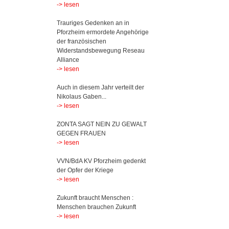
-> lesen
Trauriges Gedenken an in
Pforzheim ermordete Angehörige
der französischen
Widerstandsbewegung Reseau
Alliance
-> lesen
Auch in diesem Jahr verteilt der
Nikolaus Gaben...
-> lesen
ZONTA SAGT NEIN ZU GEWALT
GEGEN FRAUEN
-> lesen
VVN/BdA KV Pforzheim gedenkt
der Opfer der Kriege
-> lesen
Zukunft braucht Menschen :
Menschen brauchen Zukunft
-> lesen