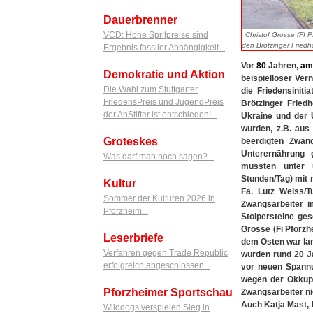
Dauerbrenner
VCD: Hohe Spritpreise sind
Christof Grosse (FI 
den Brötzinger Friedho
Ergebnis fossiler Abhängigkeit...
Vor
80
Jahren,
am
Demokratie und Aktion
beispielloser Ver
Die Wahl zum Stuttgarter
die Friedensinit
FriedensPreis und JugendPreis
Brötzinger Fried
der AnStifter ist entschieden!...
Ukraine und der 
wurden, z.B. aus
Groteskes
beerdigten Zwan
Unterernährung 
Was darf man noch sagen?...
mussten unter u
Stunden/Tag) mit 
Kultur
Fa. Lutz Weiss/Tu
Sommer der Kulturen 2026 in
Zwangsarbeiter 
Pforzheim...
Stolpersteine ge
Grosse (Fi Pforzh
Leserbriefe
dem Osten war lan
Verfahren gegen Trade Republic
wurden rund 20 Ja
erfolgreich abgeschlossen...
vor neuen Spannu
wegen der Okkupa
Pforzheimer Sportschau
Zwangsarbeiter ni
Auch Katja Mast, 
Wilddogs verspielen Sieg in