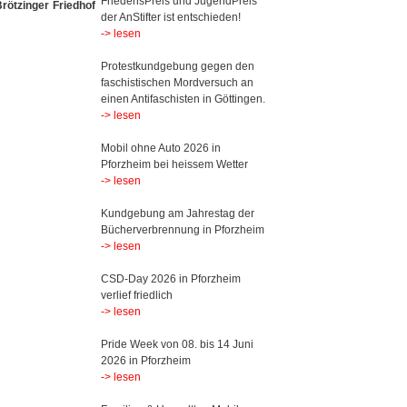
FriedensPreis und JugendPreis
rötzinger Friedhof
der AnStifter ist entschieden!
-> lesen
Protestkundgebung gegen den
faschistischen Mordversuch an
einen Antifaschisten in Göttingen.
-> lesen
Mobil ohne Auto 2026 in
Pforzheim bei heissem Wetter
-> lesen
Kundgebung am Jahrestag der
Bücherverbrennung in Pforzheim
-> lesen
CSD-Day 2026 in Pforzheim
verlief friedlich
-> lesen
Pride Week von 08. bis 14 Juni
2026 in Pforzheim
-> lesen