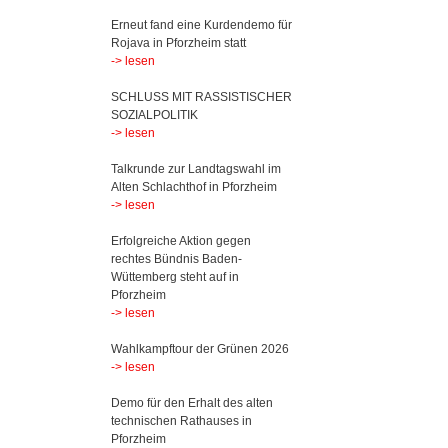
Erneut fand eine Kurdendemo für
Rojava in Pforzheim statt
-> lesen
SCHLUSS MIT RASSISTISCHER
SOZIALPOLITIK
-> lesen
Talkrunde zur Landtagswahl im
Alten Schlachthof in Pforzheim
-> lesen
Erfolgreiche Aktion gegen
rechtes Bündnis Baden-
Wüttemberg steht auf in
Pforzheim
-> lesen
Wahlkampftour der Grünen 2026
-> lesen
Demo für den Erhalt des alten
technischen Rathauses in
Pforzheim