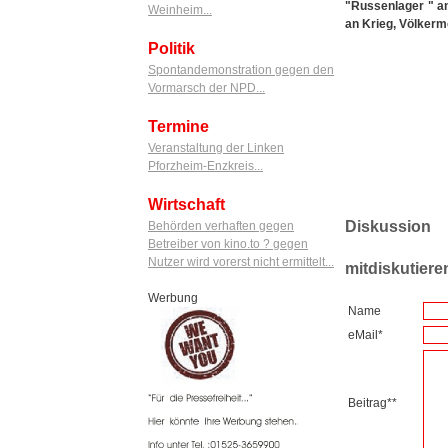
"Russenlager " an
Weinheim...
an Krieg, Völker
Politik
Spontandemonstration gegen den
Vormarsch der NPD...
Termine
Veranstaltung der Linken
Pforzheim-Enzkreis...
Wirtschaft
Diskussion
Behörden verhaften gegen
Betreiber von kino.to ? gegen
Nutzer wird vorerst nicht ermittelt...
mitdiskutiere
Werbung
Name
eMail*
Beitrag**