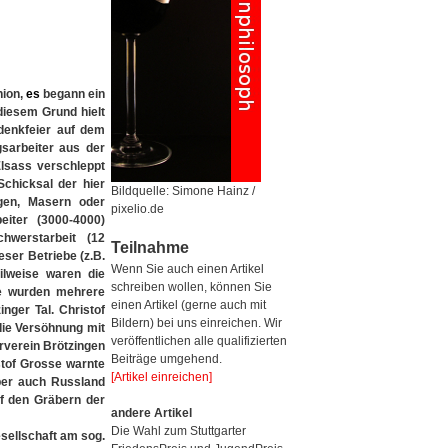
ion,
es
begann ein
diesem Grund hielt
edenkfeier auf dem
gsarbeiter aus der
lsass verschleppt
chicksal der hier
Bildquelle: Simone Hainz /
agen, Masern oder
pixelio.de
eiter (3000-4000)
hwerstarbeit (12
Teilnahme
eser Betriebe (z.B.
Wenn Sie auch einen Artikel
eilweise waren die
schreiben wollen, können Sie
te wurden mehrere
einen Artikel (gerne auch mit
nger Tal. Christof
Bildern) bei uns einreichen. Wir
die Versöhnung mit
veröffentlichen alle qualifizierten
rverein Brötzingen
Beiträge umgehend.
stof Grosse warnte
[Artikel einreichen]
aber auch Russland
f den Gräbern der
andere Artikel
Die Wahl zum Stuttgarter
sellschaft am sog.