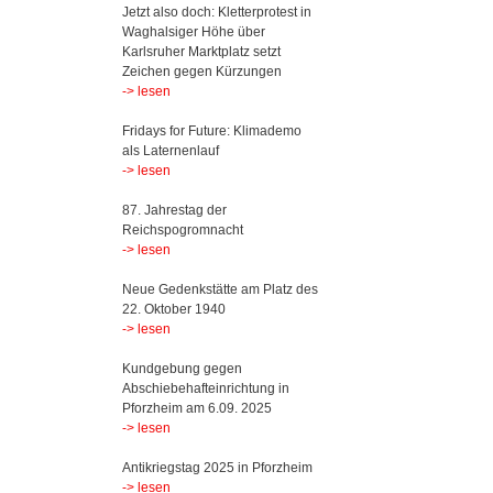
Jetzt also doch: Kletterprotest in
Waghalsiger Höhe über
Karlsruher Marktplatz setzt
Zeichen gegen Kürzungen
-> lesen
Fridays for Future: Klimademo
als Laternenlauf
-> lesen
87. Jahrestag der
Reichspogromnacht
-> lesen
Neue Gedenkstätte am Platz des
22. Oktober 1940
-> lesen
Kundgebung gegen
Abschiebehafteinrichtung in
Pforzheim am 6.09. 2025
-> lesen
Antikriegstag 2025 in Pforzheim
-> lesen