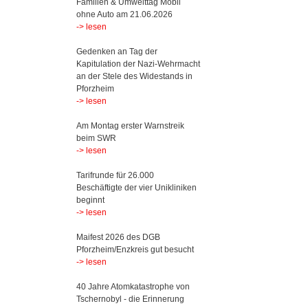
Familien & Umwelttag Mobil
ohne Auto am 21.06.2026
-> lesen
Gedenken an Tag der
Kapitulation der Nazi-Wehrmacht
an der Stele des Widestands in
Pforzheim
-> lesen
Am Montag erster Warnstreik
beim SWR
-> lesen
Tarifrunde für 26.000
Beschäftigte der vier Unikliniken
beginnt
-> lesen
Maifest 2026 des DGB
Pforzheim/Enzkreis gut besucht
-> lesen
40 Jahre Atomkatastrophe von
Tschernobyl - die Erinnerung