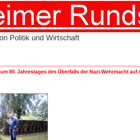
n Politik und Wirtschaft
um 80. Jahrestages des Überfalls der Nazi-Wehrmacht auf 