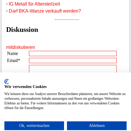
·
IG Metall für Altersteilzeit
·
Darf BKA-Wanze verkauft werden?
Diskussion
mitdiskutieren
Name
Email*
Beitrag**
Wir verwenden Cookies
Wir können diese zur Analyse unserer Besucherdaten platzieren, um unsere Webseite zu
Spamcode
4712
verbessern, personalisierte Inhalte anzuzeigen und Ihnen ein großartiges Webseiten-
Erlebnis zu bieten. Für weitere Informationen zu den von uns verwendeten Cookies
eingeben
öffnen Sie die Einstellungen.
* die Emailadresse wird nicht veröffentlicht.
Ok, weitermachen
Ablehnen