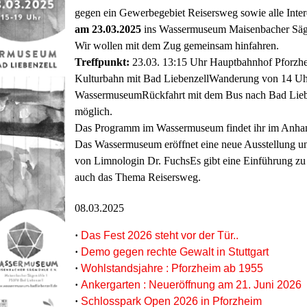
gegen ein Gewerbegebiet Reisersweg sowie alle Inter
am 23.03.2025
ins Wassermuseum Maisenbacher Sä
Wir wollen mit dem Zug gemeinsam hinfahren.
Treffpunkt:
23.03. 13:15 Uhr Hauptbahnhof Pforzh
Kulturbahn mit Bad LiebenzellWanderung von 14 Uhr
WassermuseumRückfahrt mit dem Bus nach Bad Liebe
möglich.
Das Programm im Wassermuseum findet ihr im Anha
Das Wassermuseum eröffnet eine neue Ausstellung un
von Limnologin Dr. FuchsEs gibt eine Einführung zu
auch das Thema Reisersweg.
08.03.2025
·
Das Fest 2026 steht vor der Tür..
·
Demo gegen rechte Gewalt in Stuttgart
·
Wohlstandsjahre : Pforzheim ab 1955
·
Ankergarten : Neueröffnung am 21. Juni 2026
·
Schlosspark Open 2026 in Pforzheim