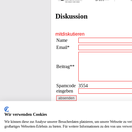
Diskussion
mitdiskutieren
Name
Email*
Beitrag**
Spamcode
3554
eingeben
* die Emailadresse wird nicht veröffentli
Wir verwenden Cookies
Wir können diese zur Analyse unserer Besucherdaten platzieren, um unsere Webseite zu verb
großartiges Webseiten-Erlebnis zu bieten. Für weitere Informationen zu den von uns verwen
Datenschutz / Impressum