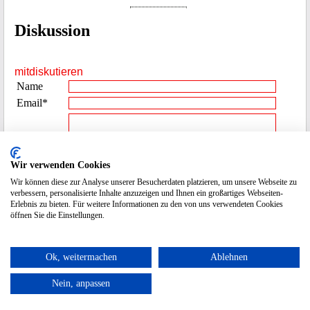
Diskussion
mitdiskutieren
Name
Email*
Beitrag**
Wir verwenden Cookies
Wir können diese zur Analyse unserer Besucherdaten platzieren, um unsere Webseite zu
Spamcode
4201
verbessern, personalisierte Inhalte anzuzeigen und Ihnen ein großartiges Webseiten-
Erlebnis zu bieten. Für weitere Informationen zu den von uns verwendeten Cookies
eingeben
öffnen Sie die Einstellungen.
* die Emailadresse wird nicht veröffentlicht.
Ok, weitermachen
Ablehnen
Nein, anpassen
Datenschutz / Impressum