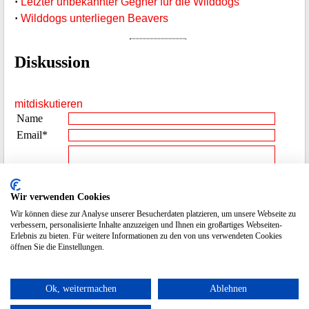
·
Letzter unbekannter Gegner für die Wilddogs
·
Wilddogs unterliegen Beavers
Diskussion
mitdiskutieren
Name
Email*
Beitrag**
Wir verwenden Cookies
Wir können diese zur Analyse unserer Besucherdaten platzieren, um unsere Webseite zu
Spamcode
6316
verbessern, personalisierte Inhalte anzuzeigen und Ihnen ein großartiges Webseiten-
eingeben
Erlebnis zu bieten. Für weitere Informationen zu den von uns verwendeten Cookies
öffnen Sie die Einstellungen.
* die Emailadresse wird nicht veröffentlicht.
Ok, weitermachen
Ablehnen