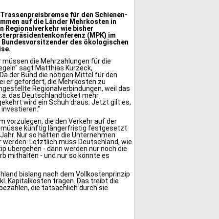
e Trassenpreisbremse für den Schienen-
ommen auf die Länder Mehrkosten in
en Regionalverkehr wie bisher
isterpräsidentenkonferenz (MPK) im
, Bundesvorsitzender des ökologischen
ise.
r müssen die Mehrzahlungen für die
geln" sagt Matthias Kurzeck,
a der Bund die nötigen Mittel für den
sei er gefordert, die Mehrkosten zu
gestellte Regionalverbindungen, weil das
 u.a. das Deutschlandticket mehr
kehrt wird ein Schuh draus: Jetzt gilt es,
investieren."
m vorzulegen, die den Verkehr auf der
müsse künftig längerfristig festgesetzt
 Jahr. Nur so hätten die Unternehmen
r werden: Letztlich muss Deutschland, wie
ip übergehen - dann werden nur noch die
rb mithalten - und nur so könnte es
chland bislang nach dem Vollkostenprinzip
 Kapitalkosten tragen. Das treibt die
bezahlen, die tatsächlich durch sie