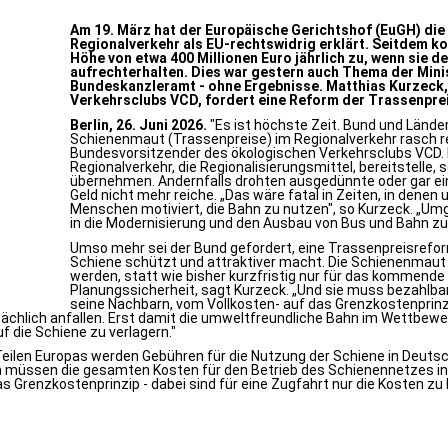
Am 19. März hat der Europäische Gerichtshof (EuGH) di
Regionalverkehr als EU-rechtswidrig erklärt. Seitdem k
Höhe von etwa 400 Millionen Euro jährlich zu, wenn sie d
aufrechterhalten. Dies war gestern auch Thema der Min
Bundeskanzleramt - ohne Ergebnisse. Matthias Kurzeck
Verkehrsclubs VCD, fordert eine Reform der Trassenpre
Berlin, 26. Juni 2026.
"Es ist höchste Zeit. Bund und Lände
Schienenmaut (Trassenpreise) im Regionalverkehr rasch re
Bundesvorsitzender des ökologischen Verkehrsclubs VCD. D
Regionalverkehr, die Regionalisierungsmittel, bereitstelle, 
übernehmen. Andernfalls drohten ausgedünnte oder gar ein
Geld nicht mehr reiche. „Das wäre fatal in Zeiten, in denen
Menschen motiviert, die Bahn zu nutzen", so Kurzeck. „Umge
in die Modernisierung und den Ausbau von Bus und Bahn zu 
Umso mehr sei der Bund gefordert, eine Trassenpreisrefor
Schiene schützt und attraktiver macht. Die Schienenmaut 
werden, statt wie bisher kurzfristig nur für das kommende
Planungssicherheit, sagt Kurzeck. „Und sie muss bezahlba
seine Nachbarn, vom Vollkosten- auf das Grenzkostenprinz
tsächlich anfallen. Erst damit die umweltfreundliche Bahn im Wettbewe
f die Schiene zu verlagern."
Teilen Europas werden Gebühren für die Nutzung der Schiene in Deuts
müssen die gesamten Kosten für den Betrieb des Schienennetzes inkl.
s Grenzkostenprinzip - dabei sind für eine Zugfahrt nur die Kosten zu 