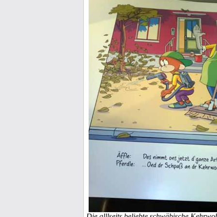
Die alllseits beliebte schwäbische Kehrwoh