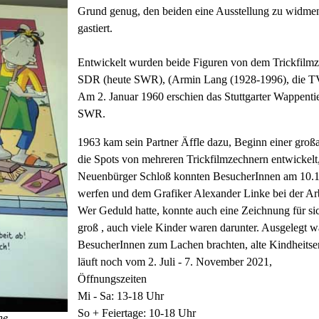
Grund genug, den beiden eine Ausstellung zu widmen
gastiert.
Entwickelt wurden beide Figuren von dem Trickfilmz
SDR (heute SWR), (Armin Lang (1928-1996), die TV-I
Am 2. Januar 1960 erschien das Stuttgarter Wappent
SWR.
1963 kam sein Partner Äffle dazu, Beginn einer groß
die Spots von mehreren Trickfilmzechnern entwickelt,
Neuenbürger Schloß konnten BesucherInnen am 10.10.
werfen und dem Grafiker Alexander Linke bei der Arb
Wer Geduld hatte, konnte auch eine Zeichnung für si
groß , auch viele Kinder waren darunter. Ausgelegt w
BesucherInnen zum Lachen brachten, alte Kindheitse
läuft noch vom 2. Juli - 7. November 2021,
Öffnungszeiten
Mi - Sa: 13-18 Uhr
So + Feiertage: 10-18 Uhr
e..