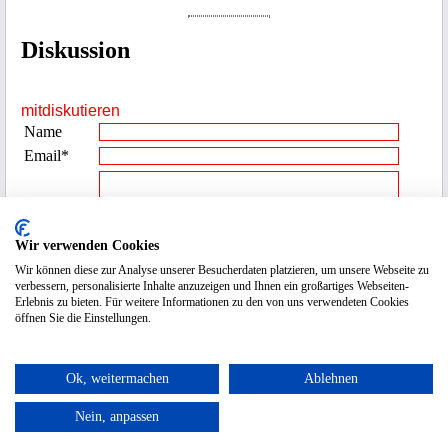
Diskussion
mitdiskutieren
Name
Email*
Beitrag**
Wir verwenden Cookies
Wir können diese zur Analyse unserer Besucherdaten platzieren, um unsere Webseite zu
Spamcode
5865
verbessern, personalisierte Inhalte anzuzeigen und Ihnen ein großartiges Webseiten-
Erlebnis zu bieten. Für weitere Informationen zu den von uns verwendeten Cookies
eingeben
öffnen Sie die Einstellungen.
* die Emailadresse wird nicht veröffentlicht.
Ok, weitermachen
Ablehnen
Nein, anpassen
Datenschutz / Impressum