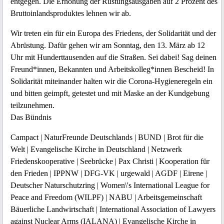
entgegen. Die Erhöhung der Rüstungsausgaben auf 2 Prozent des
Bruttoinlandsproduktes lehnen wir ab.
Wir treten ein für ein Europa des Friedens, der Solidarität und der
Abrüstung. Dafür gehen wir am Sonntag, den 13. März ab 12
Uhr mit Hunderttausenden auf die Straßen. Sei dabei! Sag deinen
Freund*innen, Bekannten und Arbeitskolleg*innen Bescheid! In
Solidarität miteinander halten wir die Corona-Hygieneregeln ein
und bitten geimpft, getestet und mit Maske an der Kundgebung
teilzunehmen.
Das Bündnis
Campact | NaturFreunde Deutschlands | BUND | Brot für die
Welt | Evangelische Kirche in Deutschland | Netzwerk
Friedenskooperative | Seebrücke | Pax Christi | Kooperation für
den Frieden | IPPNW | DFG-VK | urgewald | AGDF | Eirene |
Deutscher Naturschutzring | Women\'s International League for
Peace and Freedom (WILPF) | NABU | Arbeitsgemeinschaft
Bäuerliche Landwirtschaft | International Association of Lawyers
against Nuclear Arms (IALANA) | Evangelische Kirche in