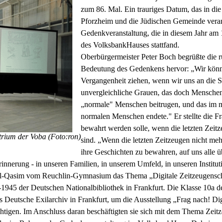
zum 86. Mal. Ein trauriges Datum, das in die
Pforzheim und die Jüdischen Gemeinde verans
Gedenkveranstaltung, die in diesem Jahr a
des VolksbankHauses stattfand.
Oberbürgermeister Peter Boch begrüßte die
Bedeutung des Gedenkens hervor: „Wir könn
Vergangenheit ziehen, wenn wir uns an die S
unvergleichliche Grauen, das doch Mensche
„normale" Menschen beitrugen, und das im 
normalen Menschen endete." Er stellte die Fr
bewahrt werden solle, wenn die letzten Zeit
trium der Voba (Foto:ron)
sind. „Wenn die letzten Zeitzeugen nicht meh
ihre Geschichten zu bewahren, auf uns alle 
nnerung - in unseren Familien, in unserem Umfeld, in unseren Institut
 Al-Qasim vom Reuchlin-Gymnasium das Thema „Digitale Zeitzeugenscha
-1945 der Deutschen Nationalbibliothek in Frankfurt. Die Klasse 10a
as Deutsche Exilarchiv in Frankfurt, um die Ausstellung „Frag nach! Dig
tigen. Im Anschluss daran beschäftigten sie sich mit dem Thema Zeitz