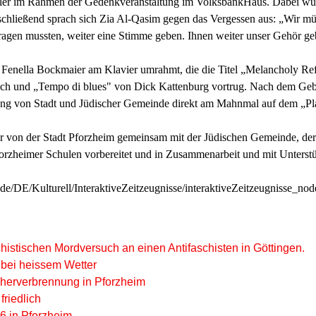
hüler im Rahmen der Gedenkveranstaltung im VolksbankHaus. Dabei wur
bschließend sprach sich Zia Al-Qasim gegen das Vergessen aus: „Wir m
tragen mussten, weiter eine Stimme geben. Ihnen weiter unser Gehör geb
 Fenella Bockmaier am Klavier umrahmt, die die Titel „Melancholy R
ch und „Tempo di blues" von Dick Kattenburg vortrug. Nach dem Geb
ung von Stadt und Jüdischer Gemeinde direkt am Mahnmal auf dem „Pl
r von der Stadt Pforzheim gemeinsam mit der Jüdischen Gemeinde, der 
zheimer Schulen vorbereitet und in Zusammenarbeit und mit Unterstü
de/DE/Kulturell/InteraktiveZeitzeugnisse/interaktiveZeitzeugnisse_nod
istischen Mordversuch an einen Antifaschisten in Göttingen.
 bei heissem Wetter
herverbrennung in Pforzheim
friedlich
6 in Pforzheim