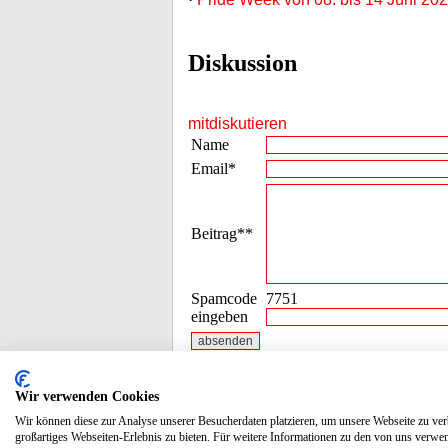
Diskussion
mitdiskutieren
Name
Email*
Beitrag**
Spamcode
7751
eingeben
* die Emailadresse wird nicht veröffentli
Wir verwenden Cookies
Wir können diese zur Analyse unserer Besucherdaten platzieren, um unsere Webseite zu verb
großartiges Webseiten-Erlebnis zu bieten. Für weitere Informationen zu den von uns verwen
Datenschutz / Impressum