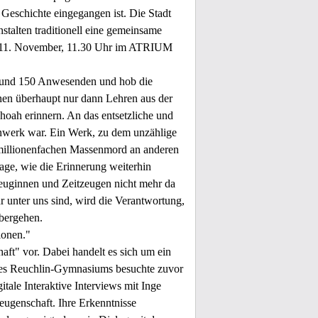
 Geschichte eingegangen ist. Die Stadt
talten traditionell eine gemeinsame
m 11. November, 11.30 Uhr im ATRIUM
 rund 150 Anwesenden und hob die
en überhaupt nur dann Lehren aus der
hoah erinnern. An das entsetzliche und
nwerk war. Ein Werk, zu dem unzählige
millionenfachen Massenmord an anderen
age, wie die Erinnerung weiterhin
zeuginnen und Zeitzeugen nicht mehr da
r unter uns sind, wird die Verantwortung,
übergehen.
ionen."
ft" vor. Dabei handelt es sich um ein
 des Reuchlin-Gymnasiums besuchte zuvor
itale Interaktive Interviews mit Inge
eugenschaft. Ihre Erkenntnisse