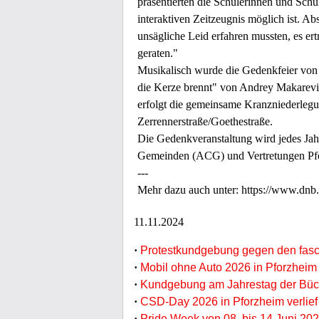
präsentierten die Schülerinnen und Sc
interaktiven Zeitzeugnis möglich ist. A
unsägliche Leid erfahren mussten, es er
geraten."
Musikalisch wurde die Gedenkfeier von
die Kerze brennt" von Andrey Makarevi
erfolgt die gemeinsame Kranzniederleg
Zerrennerstraße/Goethestraße.
Die Gedenkveranstaltung wird jedes Jah
Gemeinden (ACG) und Vertretungen Pfor
---
Mehr dazu auch unter: https://www.dnb.
11.11.2024
·
Protestkundgebung gegen den fasch
·
Mobil ohne Auto 2026 in Pforzheim
·
Kundgebung am Jahrestag der Büc
·
CSD-Day 2026 in Pforzheim verlief 
·
Pride Week von 08. bis 14 Juni 202