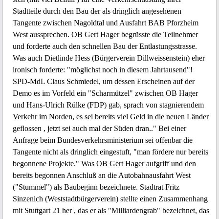
Stadtteile durch den Bau der als dringlich angesehenen
Tangente zwischen Nagoldtal und Ausfahrt BAB Pforzheim
West aussprechen. OB Gert Hager begrüsste die Teilnehmer
und forderte auch den schnellen Bau der Entlastungsstrasse.
Was auch Dietlinde Hess (Bürgerverein Dillweissenstein) eher
ironisch forderte: "möglichst noch in diesem Jahrtausend"!
SPD-MdL Claus Schmiedel, um dessen Erscheinen auf der
Demo es im Vorfeld ein "Scharmützel" zwischen OB Hager
und Hans-Ulrich Rülke (FDP) gab, sprach von stagnierendem
Verkehr im Norden, es sei bereits viel Geld in die neuen Länder
geflossen , jetzt sei auch mal der Süden dran.." Bei einer
Anfrage beim Bundesverkehrsministerium sei offenbar die
Tangente nicht als dringlich eingestuft, "man fördere nur bereits
begonnene Projekte." Was OB Gert Hager aufgriff und den
bereits begonnen Anschluß an die Autobahnausfahrt West
("Stummel") als Baubeginn bezeichnete. Stadtrat Fritz
Sinzenich (Weststadtbürgerverein) stellte einen Zusammenhang
mit Stuttgart 21 her , das er als "Milliardengrab" bezeichnet, das