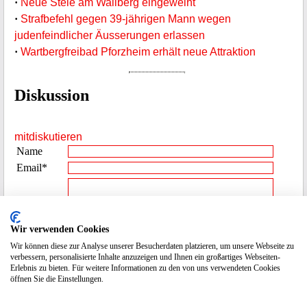
·
Neue Stele am Wallberg eingeweiht
·
Strafbefehl gegen 39-jährigen Mann wegen
judenfeindlicher Äusserungen erlassen
·
Wartbergfreibad Pforzheim erhält neue Attraktion
Diskussion
mitdiskutieren
Name
Email*
Beitrag**
Wir verwenden Cookies
Wir können diese zur Analyse unserer Besucherdaten platzieren, um unsere Webseite zu
Spamcode
3372
verbessern, personalisierte Inhalte anzuzeigen und Ihnen ein großartiges Webseiten-
eingeben
Erlebnis zu bieten. Für weitere Informationen zu den von uns verwendeten Cookies
öffnen Sie die Einstellungen.