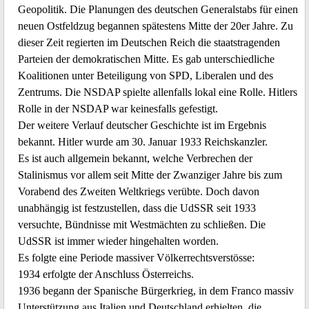
Geopolitik. Die Planungen des deutschen Generalstabs für einen
neuen Ostfeldzug begannen spätestens Mitte der 20er Jahre. Zu
dieser Zeit regierten im Deutschen Reich die staatstragenden
Parteien der demokratischen Mitte. Es gab unterschiedliche
Koalitionen unter Beteiligung von SPD, Liberalen und des
Zentrums. Die NSDAP spielte allenfalls lokal eine Rolle. Hitlers
Rolle in der NSDAP war keinesfalls gefestigt.
Der weitere Verlauf deutscher Geschichte ist im Ergebnis
bekannt. Hitler wurde am 30. Januar 1933 Reichskanzler.
Es ist auch allgemein bekannt, welche Verbrechen der
Stalinismus vor allem seit Mitte der Zwanziger Jahre bis zum
Vorabend des Zweiten Weltkriegs verübte. Doch davon
unabhängig ist festzustellen, dass die UdSSR seit 1933
versuchte, Bündnisse mit Westmächten zu schließen. Die
UdSSR ist immer wieder hingehalten worden.
Es folgte eine Periode massiver Völkerrechtsverstösse:
1934 erfolgte der Anschluss Österreichs.
1936 begann der Spanische Bürgerkrieg, in dem Franco massiv
Unterstützung aus Italien und Deutschland erhielten, die