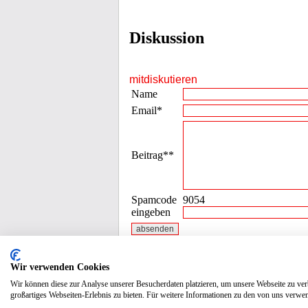
Diskussion
mitdiskutieren
Name
Email*
Beitrag**
Spamcode
9054
eingeben
* die Emailadresse wird nicht veröffentli
Wir verwenden Cookies
Wir können diese zur Analyse unserer Besucherdaten platzieren, um unsere Webseite zu verb
großartiges Webseiten-Erlebnis zu bieten. Für weitere Informationen zu den von uns verwen
Datenschutz / Impressum