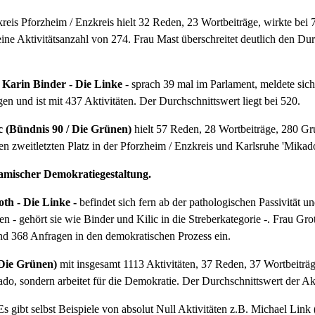
reis Pforzheim / Enzkreis hielt 32 Reden, 23 Wortbeiträge, wirkte bei 7
ine Aktivitätsanzahl von 274. Frau Mast überschreitet deutlich den Dur
u
Karin Binder - Die Linke
- sprach 39 mal im Parlament, meldete sic
gen und ist mit 437 Aktivitäten. Der Durchschnittswert liegt bei 520.
c (Bündnis 90 / Die Grünen)
hielt 57 Reden, 28 Wortbeiträge, 280 Gr
en zweitletzten Platz in der Pforzheim / Enzkreis und Karlsruhe 'Mikado
namischer Demokratiegestaltung.
th - Die Linke -
befindet sich fern ab der pathologischen Passivität u
en - gehört sie wie Binder und Kilic in die Streberkategorie -. Frau Gro
nd 368 Anfragen in den demokratischen Prozess ein.
 Die Grünen)
mit insgesamt 1113 Aktivitäten, 37 Reden, 37 Wortbeiträ
ado, sondern arbeitet für die Demokratie. Der Durchschnittswert der Ak
. Es gibt selbst Beispiele von absolut Null Aktivitäten z.B. Michael Link