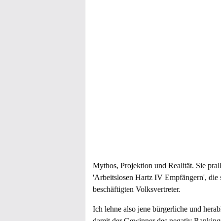
Mythos, Projektion und Realität. Sie pral
'Arbeitslosen Hartz IV Empfängern', die 
beschäftigten Volksvertreter.
Ich lehne also jene bürgerliche und hera
damit der Gewinner des negativ Rankin