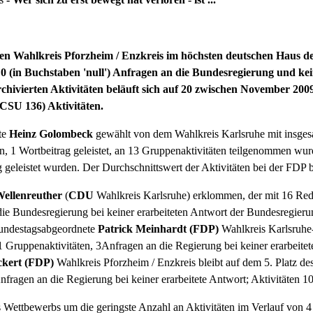
 Wahlkreis Pforzheim / Enzkreis im höchsten deutschen Haus der
 0 (in Buchstaben 'null') Anfragen an die Bundesregierung und k
rchivierten Aktivitäten beläuft sich auf 20 zwischen November 200
CSU 136) Aktivitäten.
te
Heinz Golombeck
gewählt von dem Wahlkreis Karlsruhe mit insges
n, 1 Wortbeitrag geleistet, an 13 Gruppenaktivitäten teilgenommen wur
geleistet wurden. Der Durchschnittswert der Aktivitäten bei der FDP b
ellenreuther
(
CDU
Wahlkreis Karlsruhe) erklommen, der mit 16 Red
ie Bundesregierung bei keiner erarbeiteten Antwort der Bundesregier
Bundestagsabgeordnete
Patrick Meinhardt (FDP)
Wahlkreis Karlsruhe-
1 Gruppenaktivitäten, 3Anfragen an die Regierung bei keiner erarbeite
ckert (FDP)
Wahlkreis Pforzheim / Enzkreis bleibt auf dem 5. Platz des 
nfragen an die Regierung bei keiner erarbeitete Antwort; Aktivitäten 1
Wettbewerbs um die geringste Anzahl an Aktivitäten im Verlauf von 4 