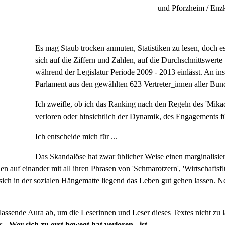
und Pforzheim / Enzk
Es mag Staub trocken anmuten, Statistiken zu lesen, doch e
sich auf die Ziffern und Zahlen, auf die Durchschnittswerte 
während der Legislatur Periode 2009 - 2013 einlässt. An in
Parlament aus den gewählten 623 Vertreter_innen aller Bu
Ich zweifle, ob ich das Ranking nach den Regeln des 'Mikad
verloren oder hinsichtlich der Dynamik, des Engagements fü
Ich entscheide mich für ...
Das Skandalöse hat zwar üblicher Weise einen marginalisier
len auf einander mit all ihren Phrasen von 'Schmarotzern', 'Wirtschaft
sich in der sozialen Hängematte liegend das Leben gut gehen lassen. Ne
blassende Aura ab, um die Leserinnen und Leser dieses Textes nicht z
gs
- Wer sich zu erst bewegt hat verloren - ist ...