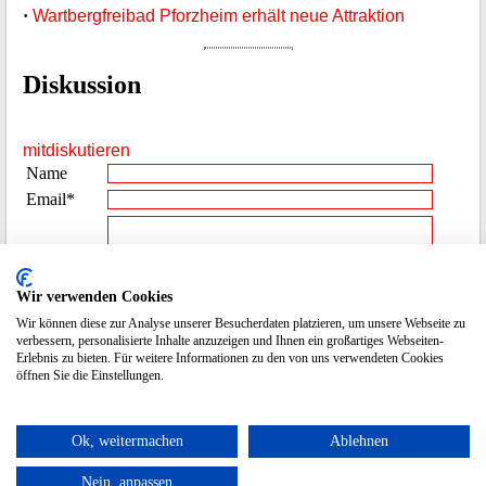
·
Wartbergfreibad Pforzheim erhält neue Attraktion
Diskussion
mitdiskutieren
Name
Email*
Beitrag**
Wir verwenden Cookies
Wir können diese zur Analyse unserer Besucherdaten platzieren, um unsere Webseite zu
Spamcode
2898
verbessern, personalisierte Inhalte anzuzeigen und Ihnen ein großartiges Webseiten-
eingeben
Erlebnis zu bieten. Für weitere Informationen zu den von uns verwendeten Cookies
öffnen Sie die Einstellungen.
* die Emailadresse wird nicht veröffentlicht.
Ok, weitermachen
Ablehnen
Nein, anpassen