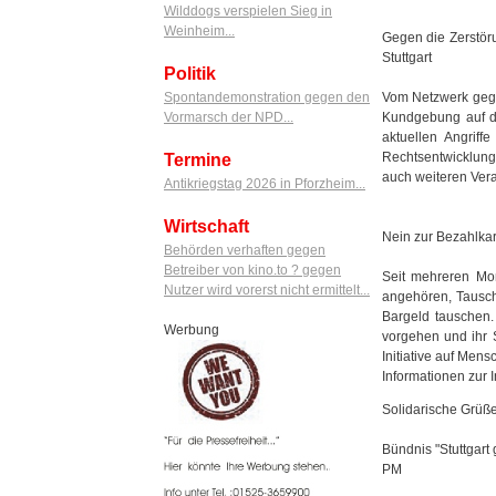
Wilddogs verspielen Sieg in
Weinheim...
Gegen die Zerstör
Stuttgart
Politik
Vom Netzwerk gege
Spontandemonstration gegen den
Kundgebung auf de
Vormarsch der NPD...
aktuellen Angriff
Rechtsentwicklung
Termine
auch weiteren Veran
Antikriegstag 2026 in Pforzheim...
Wirtschaft
Nein zur Bezahlkar
Behörden verhaften gegen
Betreiber von kino.to ? gegen
Seit mehreren Mon
Nutzer wird vorerst nicht ermittelt...
angehören, Tausch
Bargeld tauschen.
Werbung
vorgehen und ihr S
Initiative auf Men
Informationen zur In
Solidarische Grüß
Bündnis "Stuttgart
PM