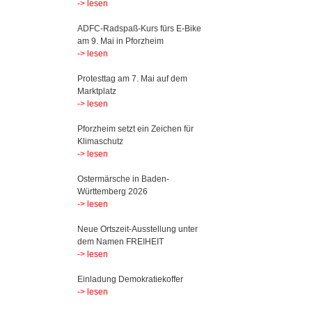
-> lesen
ADFC-Radspaß-Kurs fürs E-Bike
am 9. Mai in Pforzheim
-> lesen
Protesttag am 7. Mai auf dem
Marktplatz
-> lesen
Pforzheim setzt ein Zeichen für
Klimaschutz
-> lesen
Ostermärsche in Baden-
Württemberg 2026
-> lesen
Neue Ortszeit-Ausstellung unter
dem Namen FREIHEIT
-> lesen
Einladung Demokratiekoffer
-> lesen