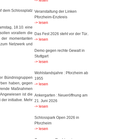
-> lesen
f dem Schlossplatz
Veranstaltung der Linken
Pforzheim-Enzkreis
-> lesen
mstag, 18.10. eine
sollen vorallem die
Das Fest 2026 steht vor der Tür..
il der momentanten
-> lesen
n zum Netzwerk und
Demo gegen rechte Gewalt in
Stuttgart
-> lesen
Wohlstandsjahre : Pforzheim ab
rer Bündnisgruppen
1955
orben haben, gegen
-> lesen
inierende Maßnahmen
 Angewiesen ist die
Ankergarten : Neueröffnung am
der initiative. Mehr
21. Juni 2026
-> lesen
Schlosspark Open 2026 in
Pforzheim
-> lesen