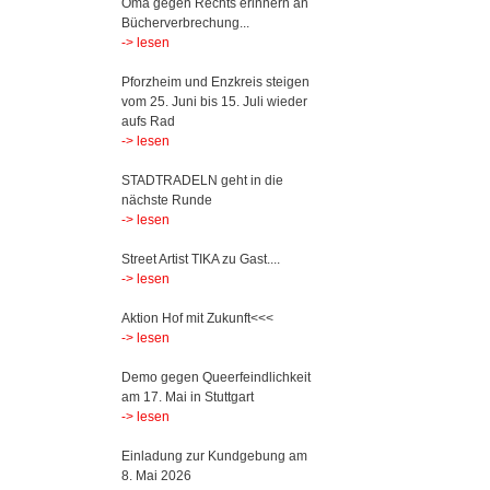
Oma gegen Rechts erinnern an
Bücherverbrechung...
-> lesen
Pforzheim und Enzkreis steigen
vom 25. Juni bis 15. Juli wieder
aufs Rad
-> lesen
STADTRADELN geht in die
nächste Runde
-> lesen
Street Artist TIKA zu Gast....
-> lesen
Aktion Hof mit Zukunft<<<
-> lesen
Demo gegen Queerfeindlichkeit
am 17. Mai in Stuttgart
-> lesen
Einladung zur Kundgebung am
8. Mai 2026