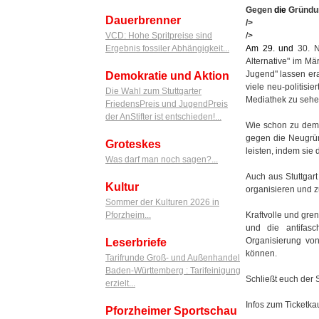
Gegen
die
Gründ
Dauerbrenner
/>
/>
VCD: Hohe Spritpreise sind
Am 29.
und
30. N
Ergebnis fossiler Abhängigkeit...
Alternative" im Mä
Jugend" lassen era
Demokratie und Aktion
viele neu-politisi
Die Wahl zum Stuttgarter
Mediathek zu sehe
FriedensPreis und JugendPreis
der AnStifter ist entschieden!...
Wie schon zu dem 
gegen die Neugrün
Groteskes
leisten, indem sie 
Was darf man noch sagen?...
Auch aus Stuttgar
Kultur
organisieren und z
Sommer der Kulturen 2026 in
Kraftvolle und gre
Pforzheim...
und die antifasch
Organisierung vo
Leserbriefe
können.
Tarifrunde Groß- und Außenhandel
Baden-Württemberg : Tarifeinigung
Schließt euch der 
erzielt...
Infos zum Ticketka
Pforzheimer Sportschau