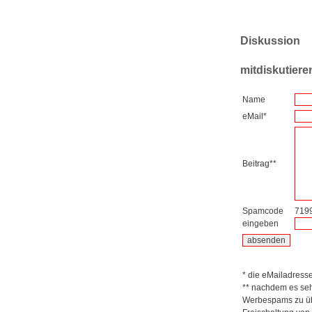
Diskussion
mitdiskutiere
Name
eMail*
Beitrag**
Spamcode
719
eingeben
* die eMailadresse 
** nachdem es seh
Werbespams zu übe