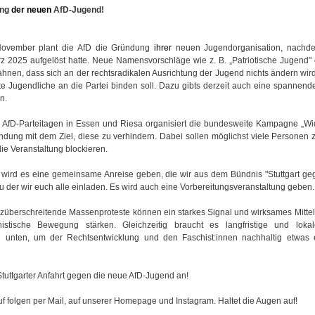
ung
der
neuen
AfD-Jugend!
ovember plant die AfD die Gründung
ihrer
neuen Jugendorganisation, nach
rz 2025 aufgelöst hatte. Neue Namensvorschläge wie z. B. „Patriotische Jugend"
hnen, dass sich an der rechtsradikalen Ausrichtung der Jugend nichts ändern wird
erte Jugendliche an die Partei binden soll. Dazu gibts derzeit auch eine spannen
n.
AfD-Parteitagen in Essen und Riesa organisiert die bundesweite Kampagne „Wid
dung mit dem Ziel, diese zu verhindern. Dabei sollen möglichst viele Personen
die Veranstaltung blockieren.
t wird es eine gemeinsame Anreise geben, die wir aus dem Bündnis "Stuttgart g
u der wir euch alle einladen. Es wird auch eine Vorbereitungsveranstaltung geben.
nzüberschreitende Massenproteste können ein starkes Signal und wirksames Mitte
istische Bewegung stärken. Gleichzeitig braucht es langfristige und lokale
n unten, um der Rechtsentwicklung und den Faschist:innen nachhaltig etwas
Stuttgarter Anfahrt gegen die neue AfD-Jugend an!
uf folgen per Mail, auf unserer Homepage und Instagram. Haltet die Augen auf!