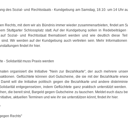
ung des Sozial- und Rechtsstaats - Kundgebung am Samstag, 18.10. um 14 Uhr au
n Rechts, mit dem wir als Bündnis immer wieder zusammenarbieten, findet am Sa
m Stuttgarter Schlossplatz statt. Auf der Kundgebung sollen in Redebeiträgen 
e auf Sozial- und Rechtsstaat thematisiert werden und wie deutlich diese Te
 sind. Wir werden auf der Kundgebung auch vertreten sein. Mehr Informatione
staltungen findet ihr hier.
te - Solidarität muss Praxis werden
aten organisiert die Initiative "Nein zur Bezahlkarte", der auch mehrere unse
aktionen. Geflüchtete können dort Gutscheine, die sie mit der Bezahlkarte erw
 Damit will die Initiative politisch gegen die Bezahlkarte und andere diskrim
olidarität entgegensetzen, indem Geflüchtete ganz praktisch unterstützt werden.
schen, die bereit sind, Bargeld gegen Gutscheine zu tauschen. Meldet euch dazu bei 
itiative, aktuellen Terminen und wie ihr sie unterstützen könnt, findet ihr hier.
e
 gegen Rechts"