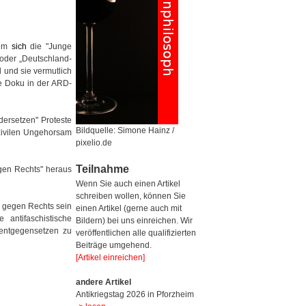
dem
sich
die "Junge
 oder „Deutschland-
 und sie vermutlich
de Doku in der ARD-
ersetzen" Proteste
Bildquelle: Simone Hainz /
 zivilen Ungehorsam
pixelio.de
Teilnahme
egen Rechts" heraus
Wenn Sie auch einen Artikel
schreiben wollen, können Sie
l gegen Rechts sein
einen Artikel (gerne auch mit
 antifaschistische
Bildern) bei uns einreichen. Wir
 entgegensetzen zu
veröffentlichen alle qualifizierten
Beiträge umgehend.
[Artikel einreichen]
andere Artikel
Antikriegstag 2026 in Pforzheim