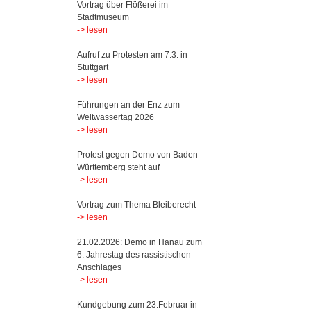
Vortrag über Flößerei im
Stadtmuseum
-> lesen
Aufruf zu Protesten am 7.3. in
Stuttgart
-> lesen
Führungen an der Enz zum
Weltwassertag 2026
-> lesen
Protest gegen Demo von Baden-
Württemberg steht auf
-> lesen
Vortrag zum Thema Bleiberecht
-> lesen
21.02.2026: Demo in Hanau zum
6. Jahrestag des rassistischen
Anschlages
-> lesen
Kundgebung zum 23.Februar in