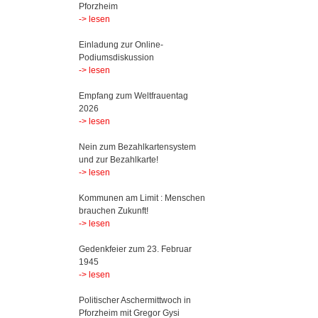
Pforzheim
-> lesen
Einladung zur Online-
Podiumsdiskussion
-> lesen
Empfang zum Weltfrauentag
2026
-> lesen
Nein zum Bezahlkartensystem
und zur Bezahlkarte!
-> lesen
Kommunen am Limit : Menschen
brauchen Zukunft!
-> lesen
Gedenkfeier zum 23. Februar
1945
-> lesen
Politischer Aschermittwoch in
Pforzheim mit Gregor Gysi