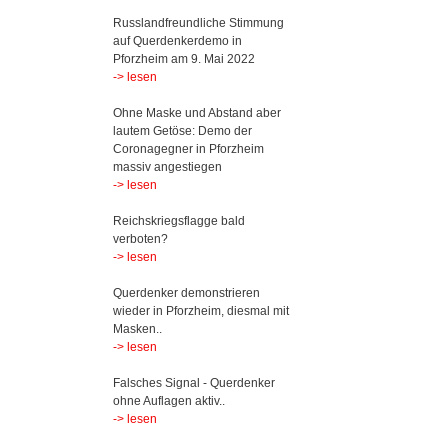
Russlandfreundliche Stimmung
auf Querdenkerdemo in
Pforzheim am 9. Mai 2022
-> lesen
Ohne Maske und Abstand aber
lautem Getöse: Demo der
Coronagegner in Pforzheim
massiv angestiegen
-> lesen
Reichskriegsflagge bald
verboten?
-> lesen
Querdenker demonstrieren
wieder in Pforzheim, diesmal mit
Masken..
-> lesen
Falsches Signal - Querdenker
ohne Auflagen aktiv..
-> lesen