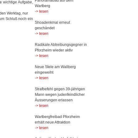
Panoramabad auf dem
e wichtige Aufgabe,
Wartberg
-> lesen
eden Werktag, nur
zum Schluß noch ein
Shoadenkmal erneut
geschändet
-> lesen
Radikale Abtreibungsgegner in
Pforzheim wieder aktiv
-> lesen
Neue Stele am Wallberg
eingeweiht
-> lesen
Strafbefehl gegen 39-jährigen
Mann wegen judenfeindlicher
Äusserungen erlassen
-> lesen
Wartbergfreibad Pforzheim
erhält neue Attraktion
-> lesen