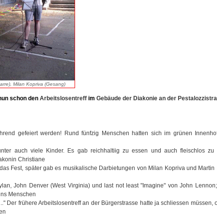
itarre), Milan Kopriva (Gesang)
nun
schon
den
Arbeitslosentreff
im
Gebäude der Diakonie an der Pestalozzistra
rend gefeiert werden! Rund fünfzig Menschen hatten sich im grünen Innenho
nter auch viele Kinder. Es gab reichhaltiig zu essen und auch fleischlos zu 
akonin Christiane
das Fest, später gab es musikalische Darbietungen von Milan Kopriva und Martin 
lan, John Denver (West Virginia) und last not least "Imagine" von John Lennon;
 uns Menschen
.." Der frühere Arbeitslosentreff an der Bürgerstrasse hatte ja schliessen müssen,
den