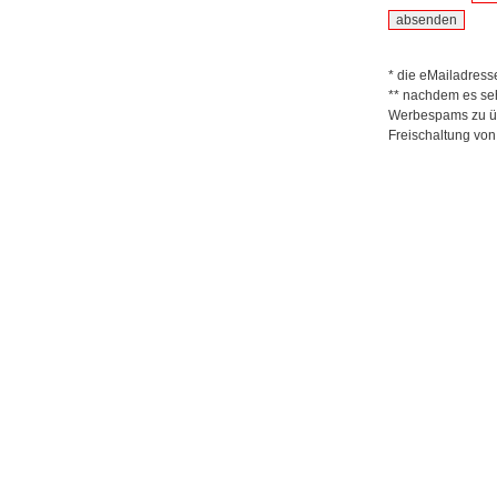
* die eMailadresse 
** nachdem es seh
Werbespams zu üb
Freischaltung von