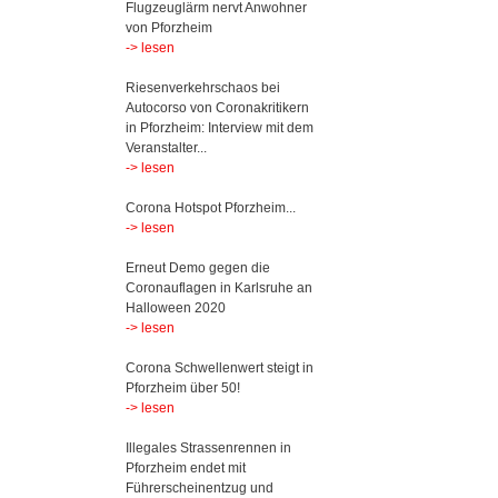
Flugzeuglärm nervt Anwohner
von Pforzheim
-> lesen
Riesenverkehrschaos bei
Autocorso von Coronakritikern
in Pforzheim: Interview mit dem
Veranstalter...
-> lesen
Corona Hotspot Pforzheim...
-> lesen
Erneut Demo gegen die
Coronauflagen in Karlsruhe an
Halloween 2020
-> lesen
Corona Schwellenwert steigt in
Pforzheim über 50!
-> lesen
Illegales Strassenrennen in
Pforzheim endet mit
Führerscheinentzug und