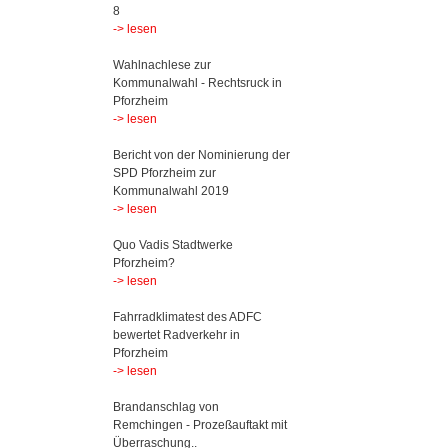
8
-> lesen
Wahlnachlese zur
Kommunalwahl - Rechtsruck in
Pforzheim
-> lesen
Bericht von der Nominierung der
SPD Pforzheim zur
Kommunalwahl 2019
-> lesen
Quo Vadis Stadtwerke
Pforzheim?
-> lesen
Fahrradklimatest des ADFC
bewertet Radverkehr in
Pforzheim
-> lesen
Brandanschlag von
Remchingen - Prozeßauftakt mit
Überraschung..