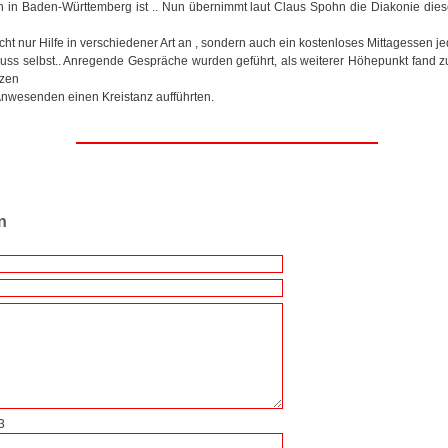
n in Baden-Württemberg ist .. Nun übernimmt laut Claus Spohn die Diakonie dies
cht nur Hilfe in verschiedener Art an , sondern auch ein kostenloses Mittagessen j
ss selbst.. Anregende Gespräche wurden geführt, als weiterer Höhepunkt fand 
zen
 Anwesenden einen Kreistanz aufführten.
n
3