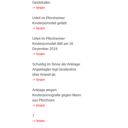
Geldstrafen
-> lesen
Urteil im Pforzheimer
Kinderpornofall gefällt
-> lesen
Urteil im Pforzheimer
Kinderpornofall fällt am 16.
Dezember 2019
-> lesen
Schuldig im Sinne der Anklage:
Angeklagter legt Geständnis
über Anwalt ab
-> lesen
Anklage wegen
Kinderpornografie gegen Mann
aus Pforzheim
-> lesen
7
-> lesen