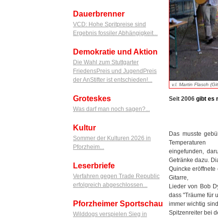
Dauerbrenner
VCD: Hohe Spritpreise sind
Ergebnis fossiler Abhängigkeit...
Demokratie und Aktion
Die Wahl zum Stuttgarter
FriedensPreis und JugendPreis
der AnStifter ist entschieden!...
v.l. Martin Flasch (G
Groteskes
Seit 2006
gibt
es
Was darf man noch sagen?...
Kultur
Das musste gebüh
Sommer der Kulturen 2026 in
Temperaturen
Pforzheim...
eingefunden, daru
Getränke dazu. Di
Leserbriefe
Quincke eröffnete 
Verfahren gegen Trade Republic
Gitarre,
erfolgreich abgeschlossen...
Lieder von Bob Dy
dass "Träume für
Pforzheimer Sportschau
immer wichtig sind
Spitzenreiter bei 
Wilddogs verspielen Sieg in