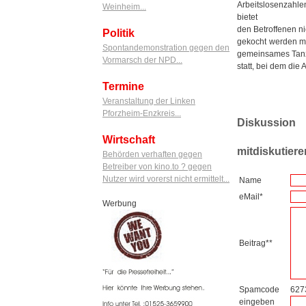
Arbeitslosenzahle
Weinheim...
bietet
den Betroffenen ni
Politik
gekocht werden mu
Spontandemonstration gegen den
gemeinsames Tan
Vormarsch der NPD...
statt, bei dem die
Termine
Veranstaltung der Linken
Pforzheim-Enzkreis...
Diskussion
Wirtschaft
mitdiskutiere
Behörden verhaften gegen
Betreiber von kino.to ? gegen
Nutzer wird vorerst nicht ermittelt...
Name
eMail*
Werbung
Beitrag**
Spamcode
627
eingeben