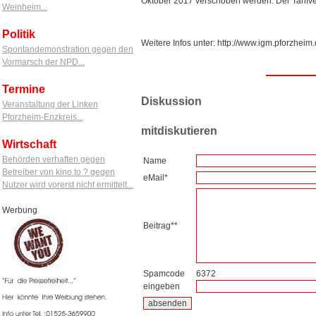
Oktober 2017 verschoben werden. Der Tarifver
Weinheim...
Politik
Weitere Infos unter: http://www.igm.pforzheim
Spontandemonstration gegen den
Vormarsch der NPD...
Termine
Diskussion
Veranstaltung der Linken
Pforzheim-Enzkreis...
mitdiskutieren
Wirtschaft
Behörden verhaften gegen
Name
Betreiber von kino.to ? gegen
eMail*
Nutzer wird vorerst nicht ermittelt...
Werbung
Beitrag**
Spamcode
6372
eingeben