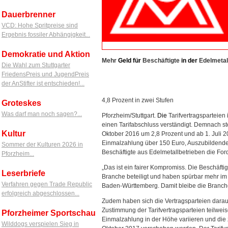
Dauerbrenner
VCD: Hohe Spritpreise sind
Ergebnis fossiler Abhängigkeit...
Demokratie und Aktion
Mehr
Geld
für
Beschäftigte
in
der
Edelmetall
Die Wahl zum Stuttgarter
FriedensPreis und JugendPreis
der AnStifter ist entschieden!...
4,8 Prozent in zwei Stufen
Groteskes
Was darf man noch sagen?...
Pforzheim/Stuttgart.
Die
Tarifvertragsparteien 
einen Tarifabschluss verständigt. Demnach ste
Kultur
Oktober 2016 um 2,8 Prozent und ab 1. Juli 2
Einmalzahlung über 150 Euro, Auszubildende 
Sommer der Kulturen 2026 in
Beschäftigte aus Edelmetallbetrieben die Ford
Pforzheim...
„Das ist ein fairer Kompromiss. Die Beschäft
Leserbriefe
Branche beteiligt und haben spürbar mehr im 
Verfahren gegen Trade Republic
Baden-Württemberg. Damit bleibe die Branche 
erfolgreich abgeschlossen...
Zudem haben sich die Vertragsparteien darauf 
Zustimmung der Tarifvertragsparteien teilw
Pforzheimer Sportschau
Einmalzahlung in der Höhe variieren und die 
Wilddogs verspielen Sieg in