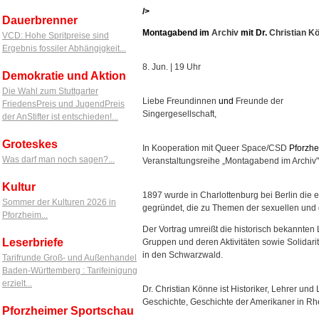
/>
Dauerbrenner
Montagabend
im
Archiv
mit
Dr.
Christian K
VCD: Hohe Spritpreise sind
Ergebnis fossiler Abhängigkeit...
8. Jun. | 19 Uhr
Demokratie und Aktion
Die Wahl zum Stuttgarter
Liebe Freundinnen
und
Freunde der
FriedensPreis und JugendPreis
Singergesellschaft,
der AnStifter ist entschieden!...
Groteskes
In Kooperation mit Queer Space/CSD
Pforzh
Was darf man noch sagen?...
Veranstaltungsreihe „Montagabend im Archiv"
Kultur
1897 wurde in Charlottenburg bei Berlin die
Sommer der Kulturen 2026 in
gegründet, die zu Themen der sexuellen und ge
Pforzheim...
Der Vortrag umreißt die historisch bekannte
Leserbriefe
Gruppen und deren Aktivitäten sowie Solidarit
in den Schwarzwald.
Tarifrunde Groß- und Außenhandel
Baden-Württemberg : Tarifeinigung
erzielt...
Dr. Christian Könne ist Historiker, Lehrer 
Geschichte, Geschichte der Amerikaner in Rhe
Pforzheimer Sportschau