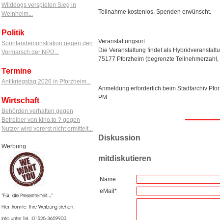
Wilddogs verspielen Sieg in
Teilnahme kostenlos, Spenden erwünscht.
Weinheim...
Politik
Veranstaltungsort
Spontandemonstration gegen den
Die Veranstaltung findet als Hybridveranstalt
Vormarsch der NPD...
75177 Pforzheim (begrenzte Teilnehmerzahl, ni
Termine
Antikriegstag 2026 in Pforzheim...
Anmeldung erforderlich beim Stadtarchiv Pfo
PM
Wirtschaft
Behörden verhaften gegen
Betreiber von kino.to ? gegen
Nutzer wird vorerst nicht ermittelt...
Diskussion
Werbung
mitdiskutieren
Name
eMail*