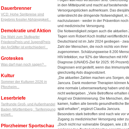
in den Mittelpunkt und macht auf bestehende
Dauerbrenner
Versorgungslücken aufmerksam. Das diesjähr
VCD: Hohe Spritpreise sind
unterstreicht die dringende Notwendigkeit, in
Ergebnis fossiler Abhängigkeit...
nachzulassen - weder in der Prävention noch
und medizinische Versorgung.
Demokratie und Aktion
Die Notwendigkeit zeigen auch die aktuellen 
Tagen vom Robert Koch Institut veröffentlicht
Die Wahl zum Stuttgarter
Deutschland ist im Jahr 2024 gestiegen - zwa
FriedensPreis und JugendPreis
Zahl der Menschen, die noch nichts von ihrer 
der AnStifter ist entschieden!...
zugenommen. Schätzungsweise 8.200 Mensche
HIV-Infektion; nur 92% der Menschen mit HIV 
Groteskes
Diagnose (UNAIDS-Ziel für 2025: 95 Prozent). 
Was darf man noch sagen?...
Diagnosen erst gestellt, wenn das Immunsyste
gleichzeitig Aids diagnostiziert.
Kultur
„Die aktuellen Zahlen machen uns Sorgen, de
Sommer der Kulturen 2026 in
Jancura. Dank moderner Therapien können Me
Pforzheim...
eine normale Lebenserwartung haben und das
nicht weitergeben. „Viele Betroffene erhalten
Leserbriefe
Angst vor Diskriminierung. Die Menschen, die
kamen, hatten alle bereits gesundheitliche 
Tarifrunde Groß- und Außenhandel
spät erhalten", ergänzt Claudia Jancura.
Baden-Württemberg : Tarifeinigung
Besonders stark betroffen sind nach wie vor 
erzielt...
Zugang zu medizinischer Versorgung oder zu
„Doch nicht nur vulnerable Gruppen, wie z.B
Pforzheimer Sportschau