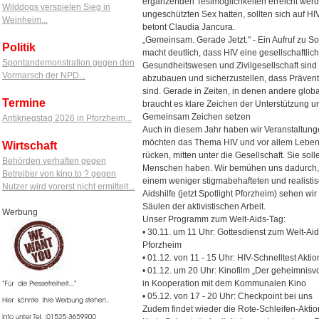
ergänzenden Testmöglichkeiten erreicht werd
Wilddogs verspielen Sieg in
ungeschützten Sex hatten, sollten sich auf HI
Weinheim...
betont Claudia Jancura.
„Gemeinsam. Gerade Jetzt." - Ein Aufruf zu S
Politik
macht deutlich, dass HIV eine gesellschaftlich
Spontandemonstration gegen den
Gesundheitswesen und Zivilgesellschaft sind 
Vormarsch der NPD...
abzubauen und sicherzustellen, dass Präventi
sind. Gerade in Zeiten, in denen andere glob
Termine
braucht es klare Zeichen der Unterstützung 
Gemeinsam Zeichen setzen
Antikriegstag 2026 in Pforzheim...
Auch in diesem Jahr haben wir Veranstaltung
möchten das Thema HIV und vor allem Leben 
Wirtschaft
rücken, mitten unter die Gesellschaft. Sie sol
Behörden verhaften gegen
Menschen haben. Wir bemühen uns dadurch, das
Betreiber von kino.to ? gegen
einem weniger stigmabehafteten und realistis
Nutzer wird vorerst nicht ermittelt...
Aidshilfe (jetzt Spotlight Pforzheim) sehen wir
Säulen der aktivistischen Arbeit.
Werbung
Unser Programm zum Welt-Aids-Tag:
• 30.11. um 11 Uhr: Gottesdienst zum Welt-Aid
Pforzheim
• 01.12. von 11 - 15 Uhr: HIV-Schnelltest Akt
• 01.12. um 20 Uhr: Kinofilm „Der geheimnisv
in Kooperation mit dem Kommunalen Kino
• 05.12. von 17 - 20 Uhr: Checkpoint bei uns
Zudem findet wieder die Rote-Schleifen-Aktio