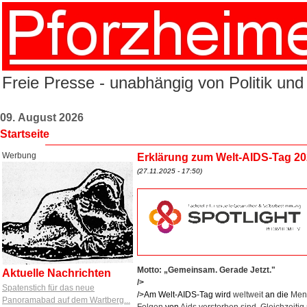
Freie Presse - unabhängig von Politik und
09. August 2026
Startseite
Werbung
Erklärung zum Welt-AIDS-Tag 2
(27.11.2025 - 17:50)
Motto: „Gemeinsam. Gerade Jetzt."
Aktuelle Nachrichten
/>
Spatenstich für das neue
/>Am Welt-AIDS-Tag
wird
weltweit
an
die
Mens
Panoramabad auf dem Wartberg...
Folgen
von
Aids verstorben sind. Gleichzeitig