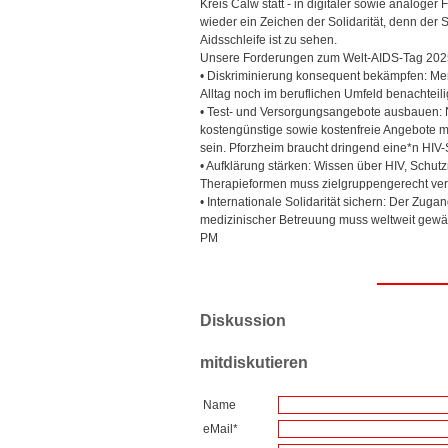
Kreis Calw statt - in digitaler sowie analoger
wieder ein Zeichen der Solidarität, denn der 
Aidsschleife ist zu sehen.
Unsere Forderungen zum Welt-AIDS-Tag 202
• Diskriminierung konsequent bekämpfen: Me
Alltag noch im beruflichen Umfeld benachteili
• Test- und Versorgungsangebote ausbauen: 
kostengünstige sowie kostenfreie Angebote 
sein. Pforzheim braucht dringend eine*n HIV-
• Aufklärung stärken: Wissen über HIV, Schu
Therapieformen muss zielgruppengerecht verm
• Internationale Solidarität sichern: Der Zu
medizinischer Betreuung muss weltweit gewähr
PM
Diskussion
mitdiskutieren
Name
eMail*