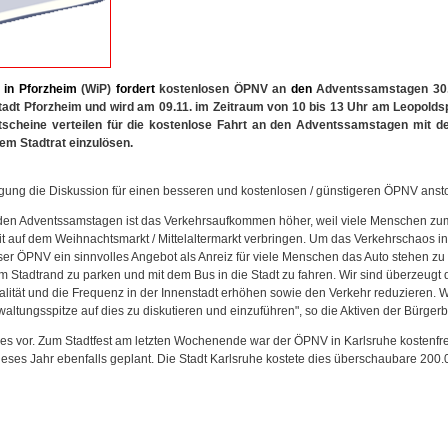
in
Pforzheim
(WiP)
fordert
kostenlosen ÖPNV an
den
Adventssamstagen 30.1
adt Pforzheim und wird am 09.11. im Zeitraum von 10 bis 13 Uhr am Leopoldsp
scheine verteilen für die kostenlose Fahrt an den Adventssamstagen mit 
em Stadtrat einzulösen.
gung die Diskussion für einen besseren und kostenlosen / günstigeren ÖPNV anst
 den Adventssamstagen ist das Verkehrsaufkommen höher, weil viele Menschen zu
it auf dem Weihnachtsmarkt / Mittelaltermarkt verbringen. Um das Verkehrschaos in
oser ÖPNV ein sinnvolles Angebot als Anreiz für viele Menschen das Auto stehen zu
m Stadtrand zu parken und mit dem Bus in die Stadt zu fahren. Wir sind überzeugt 
lität und die Frequenz in der Innenstadt erhöhen sowie den Verkehr reduzieren. W
waltungsspitze auf dies zu diskutieren und einzuführen", so die Aktiven der Bürge
es vor. Zum Stadtfest am letzten Wochenende war der ÖPNV in Karlsruhe kostenfrei
ieses Jahr ebenfalls geplant. Die Stadt Karlsruhe kostete dies überschaubare 200