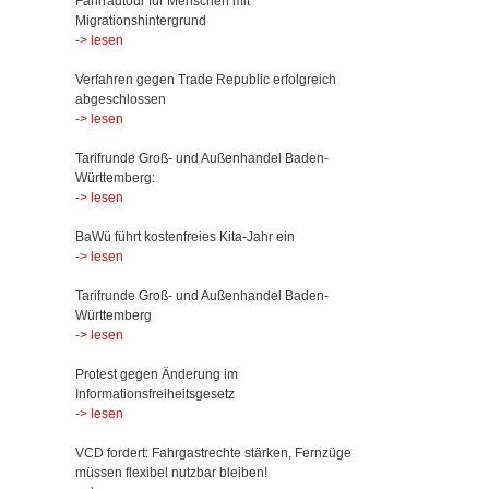
Fahrradtour für Menschen mit
Migrationshintergrund
-> lesen
Verfahren gegen Trade Republic erfolgreich
abgeschlossen
-> lesen
Tarifrunde Groß- und Außenhandel Baden-
Württemberg:
-> lesen
BaWü führt kostenfreies Kita-Jahr ein
-> lesen
Tarifrunde Groß- und Außenhandel Baden-
Württemberg
-> lesen
Protest gegen Änderung im
Informationsfreiheitsgesetz
-> lesen
VCD fordert: Fahrgastrechte stärken, Fernzüge
müssen flexibel nutzbar bleiben!