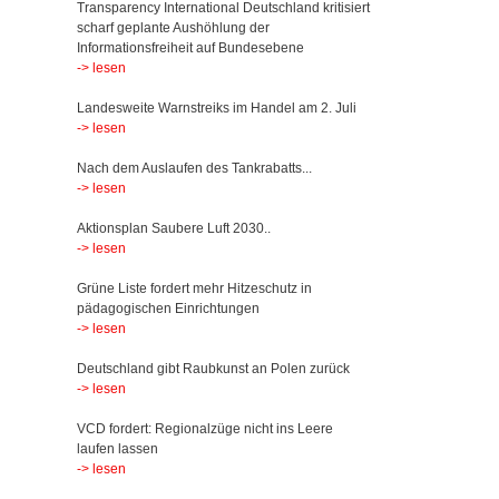
Transparency International Deutschland kritisiert
scharf geplante Aushöhlung der
Informationsfreiheit auf Bundesebene
-> lesen
Landesweite Warnstreiks im Handel am 2. Juli
-> lesen
Nach dem Auslaufen des Tankrabatts...
-> lesen
Aktionsplan Saubere Luft 2030..
-> lesen
Grüne Liste fordert mehr Hitzeschutz in
pädagogischen Einrichtungen
-> lesen
Deutschland gibt Raubkunst an Polen zurück
-> lesen
VCD fordert: Regionalzüge nicht ins Leere
laufen lassen
-> lesen