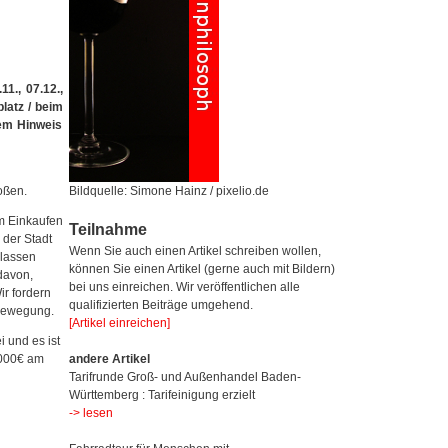
1., 07.12.,
latz / beim
dem Hinweis
Bildquelle: Simone Hainz / pixelio.de
oßen.
m Einkaufen
Teilnahme
 der Stadt
Wenn Sie auch einen Artikel schreiben wollen,
 lassen
können Sie einen Artikel (gerne auch mit Bildern)
davon,
bei uns einreichen. Wir veröffentlichen alle
ir fordern
qualifizierten Beiträge umgehend.
rbewegung.
[Artikel einreichen]
 und es ist
andere Artikel
.000€ am
Tarifrunde Groß- und Außenhandel Baden-
Württemberg : Tarifeinigung erzielt
-> lesen