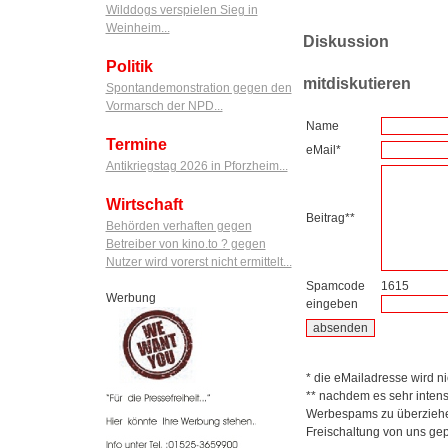
Wilddogs verspielen Sieg in
Weinheim...
Diskussion
Politik
mitdiskutieren
Spontandemonstration gegen den
Vormarsch der NPD...
Name
Termine
eMail*
Antikriegstag 2026 in Pforzheim...
Wirtschaft
Beitrag**
Behörden verhaften gegen
Betreiber von kino.to ? gegen
Nutzer wird vorerst nicht ermittelt...
Spamcode
1615
Werbung
eingeben
* die eMailadresse wird nic
** nachdem es sehr inten
Werbespams zu überziehen
Freischaltung von uns gep