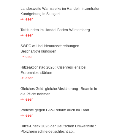
Landesweite Warnstreiks im Handel mit zentraler
Kundgebung in Stuttgart
-> lesen
Tarifrunden im Handel Baden-Württemberg
-> lesen
SWEG will bei Neuausschreibungen
Beschäftigte kündigen
-> lesen
Hitzeaktionstag 2026: Krisenresilienz bei
Extremhitze stärken
-> lesen
Gleiches Geld, gleiche Absicherung : Beamte in
die Pflicht nehmen....
-> lesen
Proteste gegen GKV-Reform auch im Land
-> lesen
Hitze-Check 2026 der Deutschen Umwelthilfe :
Pforzheim schneidet schlecht ab..