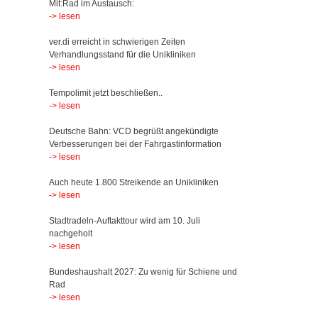
Mit:Rad im Austausch:
-> lesen
ver.di erreicht in schwierigen Zeiten
Verhandlungsstand für die Unikliniken
-> lesen
Tempolimit jetzt beschließen..
-> lesen
Deutsche Bahn: VCD begrüßt angekündigte
Verbesserungen bei der Fahrgastinformation
-> lesen
Auch heute 1.800 Streikende an Unikliniken
-> lesen
Stadtradeln-Auftakttour wird am 10. Juli
nachgeholt
-> lesen
Bundeshaushalt 2027: Zu wenig für Schiene und
Rad
-> lesen