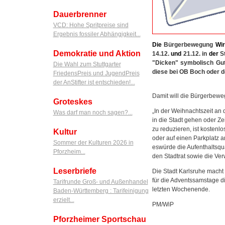
Dauerbrenner
VCD: Hohe Spritpreise sind
Ergebnis fossiler Abhängigkeit...
Die
Bürgerbewegung
Wir
Demokratie und Aktion
14.12.
und
21.12. in
der
St
"Dicken" symbolisch Gut
Die Wahl zum Stuttgarter
diese bei OB Boch oder d
FriedensPreis und JugendPreis
der AnStifter ist entschieden!...
Damit will die Bürgerbewe
Groteskes
„In der Weihnachtszeit an
Was darf man noch sagen?...
in die Stadt gehen oder Ze
zu reduzieren, ist kostenl
Kultur
oder auf einen Parkplatz a
Sommer der Kulturen 2026 in
eswürde die Aufenthaltsqua
Pforzheim...
den Stadtrat sowie die Ver
Leserbriefe
Die Stadt Karlsruhe macht 
für die Adventssamstage d
Tarifrunde Groß- und Außenhandel
letzten Wochenende.
Baden-Württemberg : Tarifeinigung
erzielt...
PM/WiP
Pforzheimer Sportschau