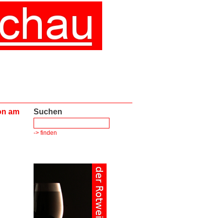
on am
Suchen
-> finden