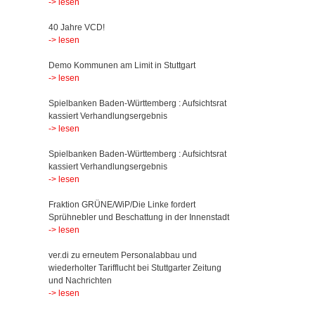
-> lesen
40 Jahre VCD!
-> lesen
Demo Kommunen am Limit in Stuttgart
-> lesen
Spielbanken Baden-Württemberg : Aufsichtsrat
kassiert Verhandlungsergebnis
-> lesen
Spielbanken Baden-Württemberg : Aufsichtsrat
kassiert Verhandlungsergebnis
-> lesen
Fraktion GRÜNE/WiP/Die Linke fordert
Sprühnebler und Beschattung in der Innenstadt
-> lesen
ver.di zu erneutem Personalabbau und
wiederholter Tarifflucht bei Stuttgarter Zeitung
und Nachrichten
-> lesen