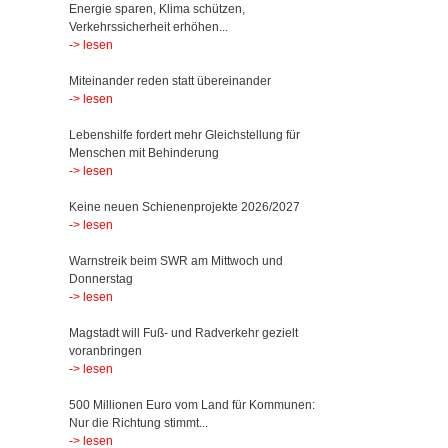
Energie sparen, Klima schützen,
Verkehrssicherheit erhöhen...
-> lesen
Miteinander reden statt übereinander
-> lesen
Lebenshilfe fordert mehr Gleichstellung für
Menschen mit Behinderung
-> lesen
Keine neuen Schienenprojekte 2026/2027
-> lesen
Warnstreik beim SWR am Mittwoch und
Donnerstag
-> lesen
Magstadt will Fuß- und Radverkehr gezielt
voranbringen
-> lesen
500 Millionen Euro vom Land für Kommunen:
Nur die Richtung stimmt...
-> lesen