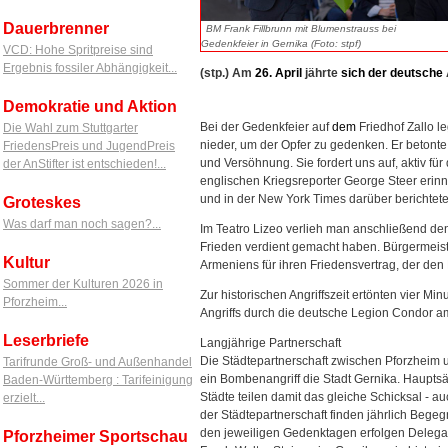
Dauerbrenner
BM Frank Fillbrunn mit Blumenstrauss bei
Gedenkfeier in Gernika (Foto: stpf)
VCD: Hohe Spritpreise sind
Ergebnis fossiler Abhängigkeit...
(stp.) Am
26.
April
jährte
sich
der
deutsche
Demokratie und Aktion
Bei der Gedenkfeier auf
dem
Friedhof Zallo l
Die Wahl zum Stuttgarter
nieder, um der Opfer zu gedenken. Er betont
FriedensPreis und JugendPreis
und Versöhnung. Sie fordert uns auf, aktiv f
der AnStifter ist entschieden!...
englischen Kriegsreporter George Steer erinn
und in der New York Times darüber berichtete
Groteskes
Was darf man noch sagen?...
Im Teatro Lizeo verlieh man anschließend den
Frieden verdient gemacht haben. Bürgermeiste
Kultur
Armeniens für ihren Friedensvertrag, der den 
Sommer der Kulturen 2026 in
Zur historischen Angriffszeit ertönten vier M
Pforzheim...
Angriffs durch die deutsche Legion Condor a
Leserbriefe
Langjährige Partnerschaft
Die Städtepartnerschaft zwischen Pforzheim u
Tarifrunde Groß- und Außenhandel
ein Bombenangriff die Stadt Gernika. Haupts
Baden-Württemberg : Tarifeinigung
Städte teilen damit das gleiche Schicksal - 
erzielt...
der Städtepartnerschaft finden jährlich Beg
den jeweiligen Gedenktagen erfolgen Deleg
Pforzheimer Sportschau