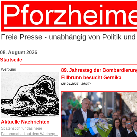
Freie Presse - unabhängig von Politik und
08. August 2026
Startseite
Werbung
89. Jahrestag der Bombardierun
Fillbrunn besucht Gernika
(28.04.2026 - 16:37)
Aktuelle Nachrichten
Spatenstich für das neue
Panoramabad auf dem Wartberg...