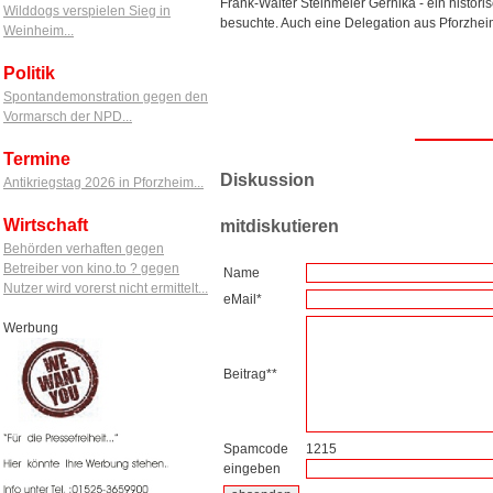
Frank-Walter Steinmeier Gernika - ein histori
Wilddogs verspielen Sieg in
besuchte. Auch eine Delegation aus Pforzhei
Weinheim...
Politik
Spontandemonstration gegen den
Vormarsch der NPD...
Termine
Diskussion
Antikriegstag 2026 in Pforzheim...
Wirtschaft
mitdiskutieren
Behörden verhaften gegen
Betreiber von kino.to ? gegen
Name
Nutzer wird vorerst nicht ermittelt...
eMail*
Werbung
Beitrag**
Spamcode
1215
eingeben