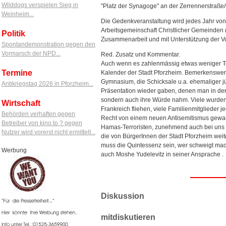
Wilddogs verspielen Sieg in
"Platz der Synagoge" an der Zerrennerstraße
Weinheim...
Die Gedenkveranstaltung wird jedes Jahr vo
Arbeitsgemeinschaft Christlicher Gemeinden 
Politik
Zusammenarbeit und mit Unterstützung der Vo
Spontandemonstration gegen den
Vormarsch der NPD...
Red. Zusatz und Kommentar.
Auch wenn es zahlenmässig etwas weniger Tei
Termine
Kalender der Stadt Pforzheim. Bemerkenswer
Gymnasium, die Schicksale u.a. ehemaliger jüd
Antikriegstag 2026 in Pforzheim...
Präsentation wieder gaben, denen man in der 
sondern auch ihre Würde nahm. Viele wurden de
Wirtschaft
Frankreich fliehen, viele Familienmitglieder
Behörden verhaften gegen
Recht von einem neuen Antisemitismus gewarn
Betreiber von kino.to ? gegen
Hamas-Terroristen, zunehmend auch bei uns w
Nutzer wird vorerst nicht ermittelt...
die von BürgerInnen der Stadt Pforzheim wei
muss die Quintessenz sein, wer schweigt mach
Werbung
auch Moshe Yudelevitz in seiner Ansprache .
Diskussion
mitdiskutieren