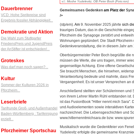
v.l.: Moshe Yudelevitz, OB Peter Boch (Foto:ron)
Dauerbrenner
Gemeinsames Gedenken
am
Platz
der
Syna
VCD: Hohe Spritpreise sind
/>
Ergebnis fossiler Abhängigkeit...
(stp/em).
Am
9. November 2025 jährte
sich
di
trauriges Datum, das in die Geschichte einge
Demokratie und Aktion
Pforzheim die Synagoge zerstört und entweiht
Die Wahl zum Stuttgarter
Wohnungen geplündert. Die Stadt Pforzheim 
FriedensPreis und JugendPreis
Gedenkveranstaltung, die in diesem Jahr am
der AnStifter ist entschieden!...
Oberbürgermeister Peter Boch begrüßte die
Groteskes
müssen die Werte, die uns tragen, immer wiede
gegenseitige Achtung. Eine offene Gesellschaft 
Was darf man noch sagen?...
Sie braucht Menschen, die hinsehen, widerspr
Verantwortung bedeute und mahnte, dass Freihe
Kultur
Vergangenheit. Es ist unser Versprechen an di
Sommer der Kulturen 2026 in
Pforzheim...
Anschließend stellten vier Schülerinnen und 
von ihrem Lehrer Martin Rühl entstanden ist.
Leserbriefe
ist das FusionBook "Hitler nennt mich Sara". D
und Audioelementen sowie interaktiven Karte
Tarifrunde Groß- und Außenhandel
nachzeichnet. Die Lebensgeschichten und Schic
Baden-Württemberg : Tarifeinigung
www.hitlernenntmichsara.de bzw. www.spuren
erzielt...
Musikalisch wurde die Gedenkfeier von Fen
Pforzheimer Sportschau
Yudelevitz erfolgte die gemeinsame Kranzni