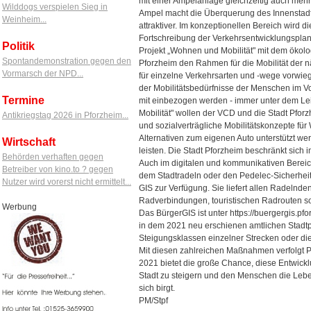
mit einer Ampelanlage gleichzeitig auch meh
Wilddogs verspielen Sieg in
Ampel macht die Überquerung des Innenstadtr
Weinheim...
attraktiver. Im konzeptionellen Bereich wird 
Fortschreibung der Verkehrsentwicklungsplan
Politik
Projekt „Wohnen und Mobilität" mit dem ökol
Spontandemonstration gegen den
Pforzheim den Rahmen für die Mobilität der 
Vormarsch der NPD...
für einzelne Verkehrsarten und -wege vorwiege
der Mobilitätsbedürfnisse der Menschen im V
Termine
mit einbezogen werden - immer unter dem Lei
Mobilität" wollen der VCD und die Stadt Pforz
Antikriegstag 2026 in Pforzheim...
und sozialverträgliche Mobilitätskonzepte für 
Alternativen zum eigenen Auto unterstützt we
Wirtschaft
leisten. Die Stadt Pforzheim beschränkt sich 
Behörden verhaften gegen
Auch im digitalen und kommunikativen Bereich
Betreiber von kino.to ? gegen
dem Stadtradeln oder den Pedelec-Sicherheitst
Nutzer wird vorerst nicht ermittelt...
GIS zur Verfügung. Sie liefert allen Radelnde
Radverbindungen, touristischen Radrouten so
Werbung
Das BürgerGIS ist unter https://buergergis.pf
in dem 2021 neu erschienen amtlichen Stadtpla
Steigungsklassen einzelner Strecken oder di
Mit diesen zahlreichen Maßnahmen verfolgt P
2021 bietet die große Chance, diese Entwick
Stadt zu steigern und den Menschen die Leben
sich birgt.
PM/Stpf