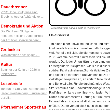
Dauerbrenner
VCD: Hohe Spritpreise sind
Ergebnis fossiler Abhängigkeit...
Demokratie und Aktion
Vorfahrt für das Fahrad auch in Pforzheim?
Die Wahl zum Stuttgarter
Ein Ausblick
/>
FriedensPreis und JugendPreis
der AnStifter ist entschieden!...
.
Im
Sinne
einer
umweltfreundlichen
und
attra
kontinuierlich aus. Als umweltfreundliches,
Groteskes
viele Vorteile mit sich, die die Kommune sow
Was darf man noch sagen?...
2021 vorantreiben will. Sukzessive soll die I
werden. Dank der Unterstützung von Land un
Kultur
Fördergelder zurückgreifen, wie sie in diese
Sommer der Kulturen 2026 in
spürbar Fahrt aufnehmen.Grundsätzliches Zie
Pforzheim...
und sicher be-fahrbaren Radverkehrsnetzes für
vielfältigen Projekten an, an erster Stelle m
Leserbriefe
und Belfortstraße: Für die durchgängige West
Straßenraums eine Radverkehrsanlage in beid
Tarifrunde Groß- und Außenhandel
Radfahren entlang einer ihrer wichtigsten Ve
Baden-Württemberg : Tarifeinigung
Durch eine verbesserte Führung auf Hauptverk
erzielt...
Fahrradfahren insgesamt attraktiver und sic
erfüllen. Daher verlegt die Stadt nicht nur de
Pforzheimer Sportschau